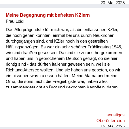
20. Mai 2025
Meine Begegnung mit befreiten KZlern
Frau Loidl
Das Allerprägendste für mich war, als die entlassenen KZler,
die noch gehen konnten, einmal bei uns durch Neukirchen
durchgegangen sind, drei KZler noch in den gestreiften
Häftlingsanzügen. Es war ein sehr schöner Frühlingstag 1945,
wir sind draußen gesessen. Da sind sie zu uns hergekommen
und haben uns in gebrochenem Deutsch gefragt, ob sie hier
richtig sind - das dürften Italiener gewesen sein, weil sie
Richtung Attersee wollten. Und sie haben uns gebeten, ob wir
ein bisschen was zu essen hätten. Meine Mama und meine
Oma, die sonst nicht die Freigiebigste war, haben alles
zusammengesucht an Brot und gekochten Kartoffeln, daran
erinnere ich mich sehr genau. Ich habe noch nie in meinem
Leben so etwas gesehen - Menschen, die nur mehr Haut und
Knochen sind.
sonstiges
Oberösterreich
15. Mai 2025