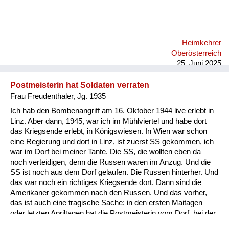
ich sehe diese vielen Leute, die gestorben sind. Also für mich
war das eine Geschichte, die unvorstellbar ist und ich fühle
mich auch in dieser Zeit hier nicht wohl, wo ein Schritt zurück
passiert in die Vergangenheit und man sich wieder gegenseitig
Heimkehrer
über Kontinente hinweg anbrüllt, und das ist einfach eine
Oberösterreich
fürchterliche Geschichte.
25. Juni 2025
Postmeisterin hat Soldaten verraten
Frau Freudenthaler, Jg. 1935
Ich hab den Bombenangriff am 16. Oktober 1944 live erlebt in
Linz. Aber dann, 1945, war ich im Mühlviertel und habe dort
das Kriegsende erlebt, in Königswiesen. In Wien war schon
eine Regierung und dort in Linz, ist zuerst SS gekommen, ich
war im Dorf bei meiner Tante. Die SS, die wollten eben da
noch verteidigen, denn die Russen waren im Anzug. Und die
SS ist noch aus dem Dorf gelaufen. Die Russen hinterher. Und
das war noch ein richtiges Kriegsende dort. Dann sind die
Amerikaner gekommen nach den Russen. Und das vorher,
das ist auch eine tragische Sache: in den ersten Maitagen
oder letzten Apriltagen hat die Postmeisterin vom Dorf, bei der
kam ein junger Soldat, wollte mit seinen Eltern telefonieren, hat