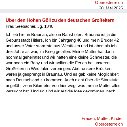
Oberösterreich
hingeschoben hab übers Brot, und ganz zum Schluss, wenn
20. Mai 2025
das Brot fertig war, hab ich dann di...
Über den Hohen Göll zu den deutschen Großeltern
Frau Seebacher, Jg. 1940
Ich leb hier in Braunau, also in Ranshofen. Braunau ist ja die
Geburtsstadt Hitlers. Ich bin Jahrgang 40 und mein Bruder 42
und unser Vater stammte aus Westfalen und ist aber, als ich
drei Jahre alt war, im Krieg gefallen. Meine Mutter hat dann
nochmal geheiratet und wir hatten eine kleine Schwester, die
war noch ein Baby und wir sollten die Ferien bei unseren
Großeltern in Westfalen verbringen. Aber unsere Brücken
waren ja gesprengt in Braunau. Und es gab keine Möglichkeit,
nach Deutschland zu kommen. Auch nicht über die Staustufe
ungefähr zehn Kilometer von hier weg, was meine Mutter alles
versucht hat. Und so sind wir auf die Idee gekommen, nach
Salzburg bzw. Hallein zu fahren. Mein Stiefvater und meine
Großmutter haben uns begleitet, weil meine Mutter hatte ja das
Baby. Und wir fuhren dort und gingen unter den Hohen Göll, da
gab es eine Hütte genau an der Grenze. Und ich glaube, das
Frauen, Mütter, Kinder
war das Purtschellerhaus. Und da haben sich viele Menschen
Oberösterreich
getroffen. Und von der anderen Seite ...