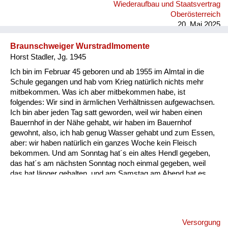
Wiederaufbau und Staatsvertrag
was für ein Schatz das ist, wenn man das verloren gehabt hat.
Oberösterreich
Für mich ist das sicher in meiner Einstellung ein Wendep...
20. Mai 2025
Braunschweiger Wurstradlmomente
Horst Stadler, Jg. 1945
Ich bin im Februar 45 geboren und ab 1955 im Almtal in die
Schule gegangen und hab vom Krieg natürlich nichts mehr
mitbekommen. Was ich aber mitbekommen habe, ist
folgendes: Wir sind in ärmlichen Verhältnissen aufgewachsen.
Ich bin aber jeden Tag satt geworden, weil wir haben einen
Bauernhof in der Nähe gehabt, wir haben im Bauernhof
gewohnt, also, ich hab genug Wasser gehabt und zum Essen,
aber: wir haben natürlich ein ganzes Woche kein Fleisch
bekommen. Und am Sonntag hat´s ein altes Hendl gegeben,
das hat´s am nächsten Sonntag noch einmal gegeben, weil
das hat länger gehalten, und am Samstag am Abend hat es
etwas gegeben, was einmalig war und zwar hat´s am Abend
für uns Kinder a Braunschweiger gegeben, und zwar
aufgeschnitten in dünne Radln und die haben wir aufs Brot
gelegt. Und da weiß ich heut noch, wie ich damals als kleiner
Versorgung
Bub mit der Zunge allweil die Braunschweiger Radln vor mich