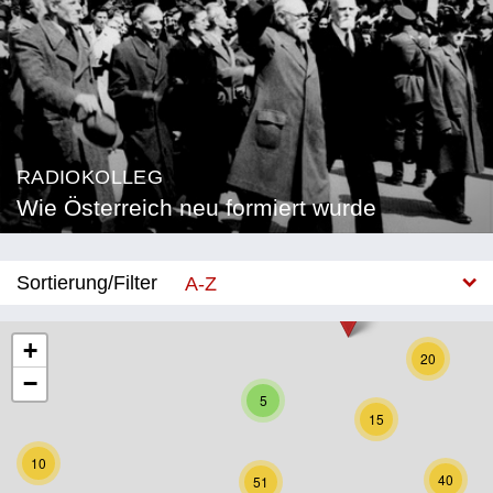
RADIOKOLLEG
Wie Österreich neu formiert wurde
Sortierung/Filter
A-Z
Neu
+
20
−
Bundesland
5
15
Burgenland
10
Kärnten
40
51