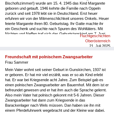
Bischofszimmer!) wurde am 15. 4. 1945 das Kind Margarete
geboren und getauft. 1946 kehrte die Familie nach Oppeln
zurück und seit 1978 lebt sie in Deutschland. Erst heuer
erfuhren wir von der Mitmenschlichkeit unseres Onkels. Heuer
feierte Margarete ihren 80. Geburtstag. Ihr Gatte machte ihr
ein Geschenk und suchte nach Spuren des Wohltäters. Mit
Nichten und Neffen traf sich das Geburtstagskind am 7. Juni
Fluchtgeschichten
2025 an dessen Grab (Pfarre Rannariedl, Pühret 4143
Oberösterreich
Neustift) in Österreich.
21. Juli 2025
Freundschaft mit polnischem Zwangsarbeiter
Frau Sammer
Mein Vater wohnt seit seiner Geburt in Gunskirchen, 1937 ist
er geboren. Er hat mir viel erzählt, was er so als Kind erlebt
hat. Er war bei Kriegsende acht Jahre. Zum Beispiel gab es
einen polnischen Zwangsarbeiter am Bauernhof. Mit dem ist er
befreundet gewesen und er hat ihm auch die Sprache gelernt.
Also mein Vater hat polnisch gekonnt mit 5-6 Jahren. Dieser
Zwangsarbeiter hat dann zum Kriegsende in das
Barackenlager nach Wels müssen. Dan haben sie ihn mit
einem Pferdefuhrwerk wegebracht und der Kleine war dabei.