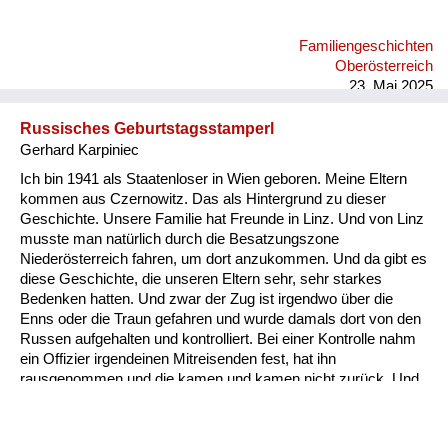
fragte, ob mich ein Militärauto mitnehmen könnte. Nach
langem Reden nahm mich eines mit. Dann konnte ich mit
Familiengeschichten
meiner Schwester alles weitere besprechen. DieToten dieses
Oberösterreich
Viertels der letzten Nacht waren im Turnsaal der
23. Mai 2025
Raimundschule...
Russisches Geburtstagsstamperl
Gerhard Karpiniec
Ich bin 1941 als Staatenloser in Wien geboren. Meine Eltern
kommen aus Czernowitz. Das als Hintergrund zu dieser
Geschichte. Unsere Familie hat Freunde in Linz. Und von Linz
musste man natürlich durch die Besatzungszone
Niederösterreich fahren, um dort anzukommen. Und da gibt es
diese Geschichte, die unseren Eltern sehr, sehr starkes
Bedenken hatten. Und zwar der Zug ist irgendwo über die
Enns oder die Traun gefahren und wurde damals dort von den
Russen aufgehalten und kontrolliert. Bei einer Kontrolle nahm
ein Offizier irgendeinen Mitreisenden fest, hat ihn
rausgenommen und die kamen und kamen nicht zurück. Und
als sie zurückkamen, war der Fahrgast stockbetrunken. Der
Grund war ganz einfach: Der Offizier hatte beim Durchlesen
bemerkt, dass die zwei das gleiche Geburtsdatum hatten. Ja,