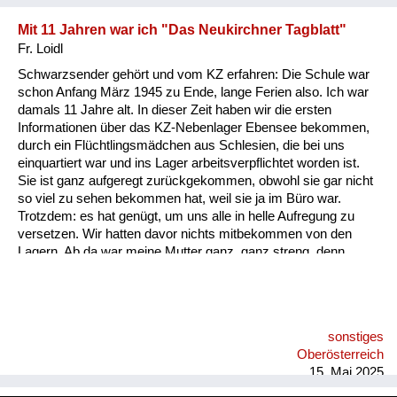
Mit 11 Jahren war ich "Das Neukirchner Tagblatt"
Fr. Loidl
Schwarzsender gehört und vom KZ erfahren: Die Schule war
schon Anfang März 1945 zu Ende, lange Ferien also. Ich war
damals 11 Jahre alt. In dieser Zeit haben wir die ersten
Informationen über das KZ-Nebenlager Ebensee bekommen,
durch ein Flüchtlingsmädchen aus Schlesien, die bei uns
einquartiert war und ins Lager arbeitsverpflichtet worden ist.
Sie ist ganz aufgeregt zurückgekommen, obwohl sie gar nicht
so viel zu sehen bekommen hat, weil sie ja im Büro war.
Trotzdem: es hat genügt, um uns alle in helle Aufregung zu
versetzen. Wir hatten davor nichts mitbekommen von den
Lagern. Ab da war meine Mutter ganz, ganz streng, denn
damals waren im Stadl meiner Großmutter schon
Volkssturmmänner aus Wien einquartiert. Die haben die
Frequenz eines Schwarzsenders im Radio gehabt - und die
haben mich animiert, den zu hören. Meine Mutter hatte Angst,
sonstiges
dass uns jemand anzeigt, aber ich habe gesagt: Wer soll denn
Oberösterreich
uns hören? Ich drehe ja eh ganz leise. Ich habe immer diesen
15. Mai 2025
englischen Schwa...