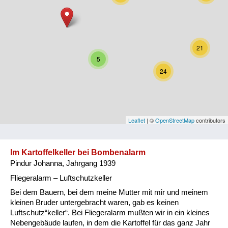
Niederösterreich
Oberösterreich
21
Salzburg
5
24
Steiermark
Tirol
Vorarlberg
Leaflet
| ©
OpenStreetMap
contributors
Wien
Im Kartoffelkeller bei Bombenalarm
Pindur Johanna, Jahrgang 1939
Kategorie
Fliegeralarm – Luftschutzkeller
Besatzungsmächte
Bei dem Bauern, bei dem meine Mutter mit mir und meinem
kleinen Bruder untergebracht waren, gab es keinen
Frauen, Mütter, Kinder
Luftschutz“keller“. Bei Fliegeralarm mußten wir in ein kleines
Nebengebäude laufen, in dem die Kartoffel für das ganz Jahr