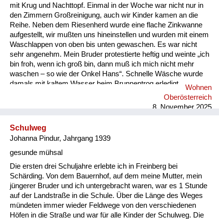
mit Krug und Nachttopf. Einmal in der Woche war nicht nur in
den Zimmern Großreinigung, auch wir Kinder kamen an die
Reihe. Neben dem Riesenherd wurde eine flache Zinkwanne
aufgestellt, wir mußten uns hineinstellen und wurden mit einem
Waschlappen von oben bis unten gewaschen. Es war nicht
sehr angenehm. Mein Bruder protestierte heftig und weinte „ich
bin froh, wenn ich groß bin, dann muß ich mich nicht mehr
waschen – so wie der Onkel Hans“. Schnelle Wäsche wurde
damals mit kaltem Wasser beim Brunnentrog erledigt.
Wohnen
Ansonsten im Zimmer mit warmen Wasser, das in der Küche
Oberösterreich
vom seitlich eingebauten Wasserbecken geholt wurde. Ich
8. November 2025
kann mich eigentlich nicht erinnern, daß einer von den vielen
Menschen am Ho...
Schulweg
Johanna Pindur, Jahrgang 1939
gesunde mühsal
Die ersten drei Schuljahre erlebte ich in Freinberg bei
Schärding. Von dem Bauernhof, auf dem meine Mutter, mein
jüngerer Bruder und ich untergebracht waren, war es 1 Stunde
auf der Landstraße in die Schule. Über die Länge des Weges
mündeten immer wieder Feldwege von den verschiedenen
Höfen in die Straße und war für alle Kinder der Schulweg. Die