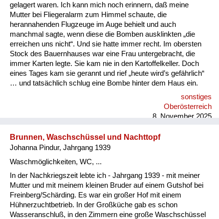
Versorgung
gelagert waren. Ich kann mich noch erinnern, daß meine
Mutter bei Fliegeralarm zum Himmel schaute, die
Heimkehrer
herannahenden Flugzeuge im Auge behielt und auch
manchmal sagte, wenn diese die Bomben ausklinkten „die
Fluchtgeschichten
erreichen uns nicht“. Und sie hatte immer recht. Im obersten
Stock des Bauernhauses war eine Frau untergebracht, die
Familiengeschichten
immer Karten legte. Sie kam nie in den Kartoffelkeller. Doch
eines Tages kam sie gerannt und rief „heute wird’s gefährlich“
Schule und Ausbildung
… und tatsächlich schlug eine Bombe hinter dem Haus ein.
sonstiges
Wiederaufbau und
Oberösterreich
Staatsvertrag
8. November 2025
Wohnen
Brunnen, Waschschüssel und Nachttopf
Johanna Pindur, Jahrgang 1939
sonstiges
Waschmöglichkeiten, WC, ...
In der Nachkriegszeit lebte ich - Jahrgang 1939 - mit meiner
Mutter und mit meinem kleinen Bruder auf einem Gutshof bei
Freinberg/Schärding. Es war ein großer Hof mit einem
Hühnerzuchtbetrieb. In der Großküche gab es schon
Wasseranschluß, in den Zimmern eine große Waschschüssel