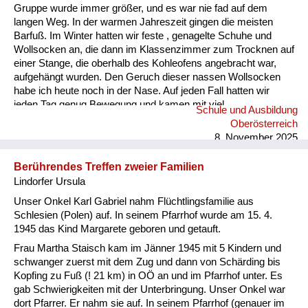
Gruppe wurde immer größer, und es war nie fad auf dem
langen Weg. In der warmen Jahreszeit gingen die meisten
Barfuß. Im Winter hatten wir feste , genagelte Schuhe und
Wollsocken an, die dann im Klassenzimmer zum Trocknen auf
einer Stange, die oberhalb des Kohleofens angebracht war,
aufgehängt wurden. Den Geruch dieser nassen Wollsocken
habe ich heute noch in der Nase. Auf jeden Fall hatten wir
jeden Tag genug Bewegung und kamen mit viel
Schule und Ausbildung
angereichertem Sauerstoff zum Unterricht.
Oberösterreich
8. November 2025
Berührendes Treffen zweier Familien
Lindorfer Ursula
Unser Onkel Karl Gabriel nahm Flüchtlingsfamilie aus
Schlesien (Polen) auf. In seinem Pfarrhof wurde am 15. 4.
1945 das Kind Margarete geboren und getauft.
Frau Martha Staisch kam im Jänner 1945 mit 5 Kindern und
schwanger zuerst mit dem Zug und dann von Schärding bis
Kopfing zu Fuß (! 21 km) in OÖ an und im Pfarrhof unter. Es
gab Schwierigkeiten mit der Unterbringung. Unser Onkel war
dort Pfarrer. Er nahm sie auf. In seinem Pfarrhof (genauer im