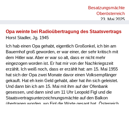
das ist die Geschichte zum Schmunzeln. Was meine Eltern
Besatzungsmächte
natürlich doch sehr bedrückt hat, weil damals gab es einige
Oberösterreich
Verschleppungen, die auch bekannt wurden, meist nur durch
23. Mai 2025
Hörensagen: sie hatten Ang...
Opa weinte bei Radioübertragung des Staatsvertrags
Horst Stadler, Jg. 1945
Ich hab einen Opa gehabt, eigentlich Großonkel, ich bin am
Bauernhof groß geworden, er war einer, der sehr kritisch mit
dem Hitler war. Aber er war so alt, dass er nicht mehr
eingezogen worden ist. Er hat mir von der Nachkriegszeit
erzählt. Ich weiß noch, dass er erzählt hat: am 15. Mai 1955
hat sich der Opa zwei Monate davor einen Volksempfänger
gekauft. Hat eh kein Geld gehabt, aber hat ihn sich geleistet.
Und dann bin ich am 15. Mai mit ihm auf der Ofenbank
gesessen, und dann sind um 11 Uhr Leopold Figl und die
Staatsvertragsunterzeichnungsmächte auf den Balkon
übertragen worden, wo Figl die Worte gesagt hat „Österreich
ist frei“. Mein Opa hat nie geweint und in diesem Augenblick
hat er wie ein kleines Kind vor Freude geweint. Da war er 80
Jahre alt. Und seitdem bin ich ein glühender Verfechter der
Demokratie, der Werte der Freiheit, der Vielfalt, weil ich merke,