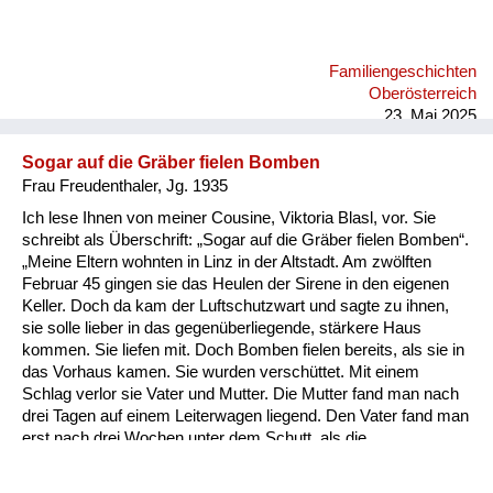
es auch gemacht und hat gesagt. „Ich bin so nahe zu daheim,
ich komm jetzt. Der Krieg, es ist aus.“ Die Postmeisterin, eine
so fanatische Frau, hat das sofort weitergegeben. Er wurde
Familiengeschichten
noch sofort standrechtlich geköpft oder gehängt. Das war in
Oberösterreich
den letzten Tagen, wo in Wien sch...
23. Mai 2025
Sogar auf die Gräber fielen Bomben
Frau Freudenthaler, Jg. 1935
Ich lese Ihnen von meiner Cousine, Viktoria Blasl, vor. Sie
schreibt als Überschrift: „Sogar auf die Gräber fielen Bomben“.
„Meine Eltern wohnten in Linz in der Altstadt. Am zwölften
Februar 45 gingen sie das Heulen der Sirene in den eigenen
Keller. Doch da kam der Luftschutzwart und sagte zu ihnen,
sie solle lieber in das gegenüberliegende, stärkere Haus
kommen. Sie liefen mit. Doch Bomben fielen bereits, als sie in
das Vorhaus kamen. Sie wurden verschüttet. Mit einem
Schlag verlor sie Vater und Mutter. Die Mutter fand man nach
drei Tagen auf einem Leiterwagen liegend. Den Vater fand man
erst nach drei Wochen unter dem Schutt, als die
Todesursache der Eltern kam, konnte ich nicht per Bahn nach
Linz fahren von Enns. So ging ich in die Ennser Kaserne und