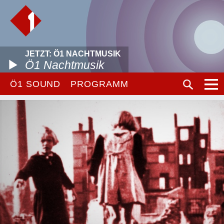
JETZT: Ö1 NACHTMUSIK
Ö1 Nachtmusik
Ö1 SOUND
PROGRAMM