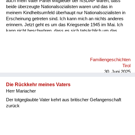
auch mein Vater Partei Mitglieder der NSDAP waren, dass
Versorgung
beide überzeugte Nationalsozialisten waren und das in
meinem Kindheitsumfeld überhaupt nur Nationalsozialisten in
Heimkehrer
Erscheinung getreten sind. Ich kann mich an nichts anderes
erinnern. Jetzt geht es um das Kriegsende 1945 im Mai. Ich
Fluchtgeschichten
kann nicht beschwören, dass es sich tatsächlich um das
Kriegsende oder um Hitlers Tod gehandelt hat, der Ende April
Familiengeschichten
im Radio verlautbart wurde, dass er heldenmütig im Kampf
gefallen sei. Auf jeden Fall bin ich damals mit meiner Mutter
Schule und Ausbildung
von unserem Gehöft am Berghang hinunter auf den Dorfplatz
Familiengeschichten
gegangen, wo vor dem einzigen höheren Haus, das dort
Wiederaufbau und
Tirol
existiert hat, in Sankt Jakob vor dem Hotel Post ein
Staatsvertrag
30. Juni 2025
Fahnenmast wa...
Wohnen
Die Rückkehr meines Vaters
Herr Mariacher
sonstiges
Der totgeglaubte Vater kehrt aus britischer Gefangenschaft
zurück