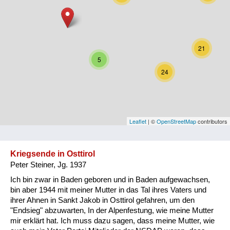
Niederösterreich
Oberösterreich
21
Salzburg
5
24
Steiermark
Tirol
Vorarlberg
Leaflet
| ©
OpenStreetMap
contributors
Wien
Kriegsende in Osttirol
Peter Steiner, Jg. 1937
Kategorie
Ich bin zwar in Baden geboren und in Baden aufgewachsen,
Besatzungsmächte
bin aber 1944 mit meiner Mutter in das Tal ihres Vaters und
ihrer Ahnen in Sankt Jakob in Osttirol gefahren, um den
Frauen, Mütter, Kinder
"Endsieg" abzuwarten, In der Alpenfestung, wie meine Mutter
mir erklärt hat. Ich muss dazu sagen, dass meine Mutter, wie