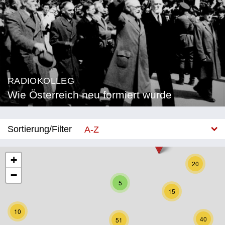
RADIOKOLLEG
Wie Österreich neu formiert wurde
Sortierung/Filter
A-Z
Neu
+
20
−
Bundesland
5
15
Burgenland
10
Kärnten
40
51