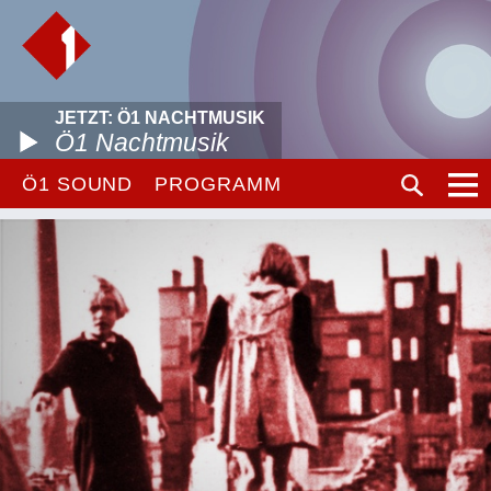
JETZT: Ö1 NACHTMUSIK
Ö1 Nachtmusik
Ö1 SOUND
PROGRAMM