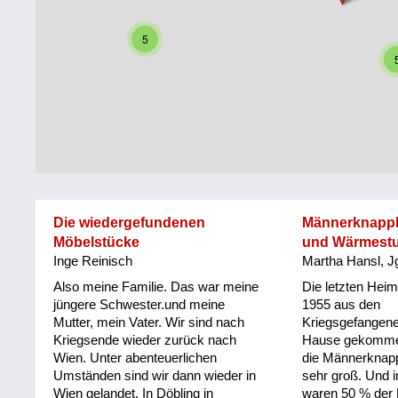
Steiermark
Fluchtgeschichten
5
Tirol
Familiengeschichten
Vorarlberg
Schule
und
Wien
Ausbildung
Wiederaufbau
und
Die wiedergefundenen
Männerknapphe
Staatsvertrag
Möbelstücke
und Wärmest
Inge Reinisch
Martha Hansl, J
Wohnen
Also meine Familie. Das war meine
Die letzten Heim
sonstiges
jüngere Schwester.und meine
1955 aus den
Mutter, mein Vater. Wir sind nach
Kriegsgefangen
Kriegsende wieder zurück nach
Hause gekommen
Wien. Unter abenteuerlichen
die Männerknapp
Umständen sind wir dann wieder in
sehr groß. Und 
Wien gelandet. In Döbling in
waren 50 % der 