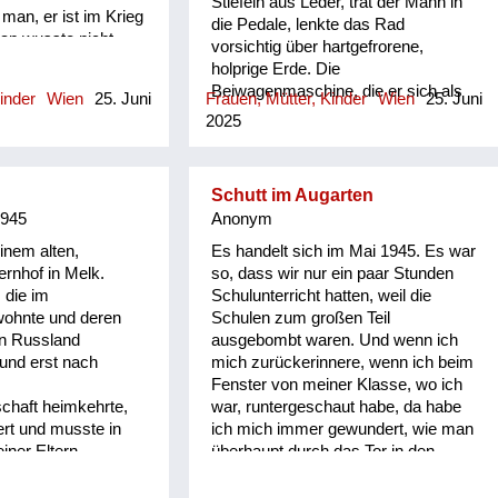
Stiefeln aus Leder, trat der Mann in
man, er ist im Krieg
die Pedale, lenkte das Rad
an wusste nicht,
vorsichtig über hartgefrorene,
wann einmal heim. Zu
holprige Erde. Die
 gab nichts zum
Beiwagenmaschine, die er sich als
inder
Wien
25. Juni
Frauen, Mütter, Kinder
Wien
25. Juni
at man eine
Geselle erspart und im Stroh
2025
ommen, nach heutiger
verborgen hatte, konnte er nicht
al der Rede wert.
mehr finden. Im Krieg ging vieles
r selbstgestrickte
verloren. Als der gute Bürger zur
 Socken oder Schals
Schutt im Augarten
Landesverteidigung befohlen wurde,
teil dieser
1945
Anonym
musste er seine Familie verlassen.
r hat auf die Frage,
Unter Militärkommando war er fünf
inem alten,
Es handelt sich im Mai 1945. Es war
nschen, gesagt, na
Jahre lang unterwegs in Italien,
ernhof in Melk.
so, dass wir nur ein paar Stunden
ass der Papa nach
Frankreich, Belgien, Ungarn bis vor
 die im
Schulunterricht hatten, weil die
il die Mama ist ja
Stalingrad, um dort von
ohnte und deren
Schulen zum großen Teil
das hat mich damals
Granatsplittern niedergestreckt zu
n Russland
ausgebombt waren. Und wenn ich
rt, weil ich hatte
werden. Sein Auftrag: Vieh zu
 und erst nach
mich zurückerinnere, wenn ich beim
 sehr alten Vater zu
arisieren und daraus Gulasch zu
Fenster von meiner Klasse, wo ich
t mehr eingezogen
kochen. Die Erinnerung an
chaft heimkehrte,
war, runtergeschaut habe, da habe
ieg. Und da muss ich
Bäuerinnen, die ihre einzige Kuh
ert und musste in
ich mich immer gewundert, wie man
dass diese Mütter,
festhielten und sich mitschleifen
ner Eltern
überhaupt durch das Tor in den
alleine waren. Und
ließen, haftete jahrzehntelang an
rden. Meine Mutter
Augarten hineingehen kann. Weil es
ine Begriffe, für
dem Soldaten, die verzweifelten
i kleine Kinder,
war fast so hoch mit Schutt