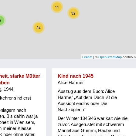
11
32
5
24
Leaflet
| ©
OpenStreetMap
contribut
it, starke Mütter
Kind nach 1945
uben
Alice Harmer
g. 1944
Auszug aus dem Buch: Alice
Harmer „Auf dem Dach ist die
kehrer sind erst
Aussicht endlos oder Die
Nachzüglerin"
enlagern nach
. Bis dahin war ja
Der Winter 1945/46 war kalt wie nie
heit in Wien sehr,
zuvor. Ausgerüstet mit schwerem
in meiner Klasse
Mantel aus Gummi, Haube und
Kinder ohne Vater.