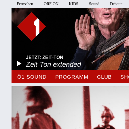
Fernsehen
ORF ON
KIDS
Sound
Debatte
JETZT: ZEIT-TON
Zeit-Ton extended
Ö1 SOUND
PROGRAMM
CLUB
SH