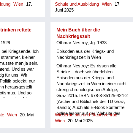
, das waren wahre,
Bitten, erschütternden Klagen,
ildung
Wien
17.
Schule und Ausbildung
Wien
17.
und schon die
angeräumt, wie der vierte Stock
hallten in seinem Ohr. Nach Ende
Juni 2025
 Letztendlich war
meiner Schule war.
des Krieges trug er im Rucksack
 im Haus
sein eigenes Werkzeug. Wahlweise
 den Familie. Ein
stieg er vom Rad, öffnete ein Tor und
u Nina bezog das
rinken rettete
Mein Buch über die
b...
ina sprach perfekt
Nachkriegszeit
te sich gut mit der
 1929
Othmar Nestroy, Jg. 1933
ten. Der Herr
 bei Kriegsende. Ich
Episoden aus der Kriegs- und
rde immer nur
n strammer, kleiner
Nachkriegszeit in Wien
 - war sehr
 musste man ja sein,
viel abwesend. Es
Othmar Nestroy: Es rissen alle
htend. Und es war
tpunkt der
Stricke – doch wir überlebten.
ig für uns. Wir
dieser Zeit waren
Episoden aus der Kriegs- und
olitik beleckt, nur
e in unserem Garten
Nachkriegszeit in Wien in einer nicht
nn herausgestellt
n der Küche
streng chronologischen Abfolge,
iotismus. Und so
machten Station bei
Graz 2015. ISBN 978-3-85125-424-2
en Tage des Krieges
n ihre Kinder frisch
(Archiv und Bibliothek der TU Graz,
 eigentlich von uns
r weiter. Ungarische
Band 5) Auch als E-Book kostenfrei
enteuer zu Ende.
in unserem Garten
online lesbar auf der Website des
hte
Wien
20. Mai
Wiederaufbau und Staatsvertrag
ss zum Beispiel in der
che. In diesem
Verlags der Technischen Universität
Wien
20. Mai 2025
 Großmutter zwei
Graz:
iere einquartiert