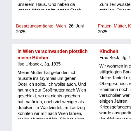
unserem Haus. Und haben da
Zum Teil wusste 
unsere Wohnung im ersten Stock
gefallen. Oder m
fast leer vorgefunden. Die schönen
kehrt er irgend
Möbelstücke, die alten antiken
Weihnachten: Es
Besatzungsmächte
Wien
26. Juni
Frauen, Mütter, K
waren alle weg. Wir mussten am
Schenken. Da h
2025
2025
Boden schlafen. Für uns Kinder war
Kleinigkeit bek
das lustig, für meine Eltern weniger
Sicht nicht einm
lustig. Und wir haben dann sehr bald
Man hat sich übe
von den Nachbarn gehört, dass
Fäustlinge oder
In Wien verschwanden plötzlich
Kindheit
immer wieder Lastwagen von den
gefreut. Der Groß
meine Bücher
Frau Beck, Jg. 
Amerikanern vorgefahren sind. Das
vaterlosen Kinde
Ilse Urbanek, Jg. 1935
Wir wohnten in e
Haus war "Open House". Auch die
was sie sich wü
stillgelegten Bau
Meine Mutter hat gefunden, ich
Mieter waren nicht da, und die
ja, vielleicht d
Meine Tante Loli,
müsste ins Gymnasium gehen.
Soldaten haben immer wieder
Hause kommt, we
Obergeschoss w
Oder ich sollte. Ich wollte auch. Und
Möbelstücke verladen und sind
so allein. Also 
Ehemann noch i
hat mich zur Großmutter nach Wien
weggedüst. Jetzt war folgendes:
als Kind so berüh
verschollen war
geschickt, wo es nichts gegeben
Mein Vater wollte diese Möbel immer
das Glück, einen
einigen Jahren
hat, natürlich, noch viel weniger als
unbedingt wieder auffinden. Er war
haben, der nich
Kriegsgefangens
draußen im Waldviertel. Im Lastzug
kein Nazi, das hat er immer wieder
wurde in den Kr
wurde ausquarti
konnten wir mit nach Wien fahren,
betont. Also er hat ein Recht auf
aber anhängen, 
der Wohnung mei
meine Mutter und ich. Sie hat einen
seine Möbel. Und meine Mutter. Und
diese Frauen ja 
aufgenommen we
großen Rucksack mit Erdäpfeln und
das ist das Schöne an der
das waren für me
war entsetzt. Dre
Sachen zum Essen mit gehabt. Und