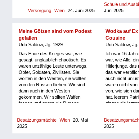
Geschichte hat wunderbar
mein Empfinden
Schule und Ausb
hochschwanger 
zu Fuß mussten wir dann von
gezeichnet und gemalt. Ordentliches
eman...
Versorgung
Wien
24. Juni 2025
Juni 2025
Russen im Haus.
Strebersdorf über eine
Zei...
die Beschaffung
Behelfsbrücke in die Stadt
entscheidend für
marschieren. Und ich bin nur mit
Kapital mit. Fra
meinen Lieblingsbüchern gereist.
Meine Götzen sind vom Podest
Wodka auf Ex t
Obergeschoss. N
Und irgendwann in den nächsten
gefallen
Cousine
Deutsch und konn
Wochen war plötzlich ein Buch weg
Udo Saldow, Jg. 1929
Udo Saldow, Jg.
Familie unterhal
und dann war das nächste weg. Erst
Das Ende des Krieges war, wie
Ich war 16 Jahre
Capitan - Er wu
Jahre später bin ich
gesagt, unglaublich chaotisch. Es
war, wie Alle, ei
Capitan genannt
draufgekommen, dass meine Tante
waren unzählige Leute unterwegs.
Hitlerjunge, das
beschäftigt und 
und meine Großmutter die Bücher
Opfer, Soldaten, Zivilisten. Sie
das war verpflic
kam bald der Zei
auf dem Schwarzmarkt gegen
wollten in den Westen, sie wollten
auch nicht unlust
Niederkunft. Zu 
Lebensmittel eintauschen mussten.
von den Russen fliehen. Wir sind
waren nicht von P
viele Flüchtling
dann auch in den Westen
von, wie sich da
und. Und auch i
gekommen. Wir sollten Waffen
hat, leerem Patr
unterwegs. Sie 
fassen und gegen die Russen
gingen die letzt
uns und wickelte
kämpfen, obwohl keiner von uns je
im Chaos und als
und zogen wiede
auch eine militärische Ausbildung
empfundenes Ab
Soldaten waren 
Besatzungsmächte
Wien
20. Mai
Besatzungsmäc
oder eine Waffe in der Hand gehabt
Mir fällt ein, da
und viele russis
2025
2025
hätte. Wir wären also das reinste
Wohnung meiner
Umfeld ei...
unbewusste Kanonenfutter
sowjetische Offiz