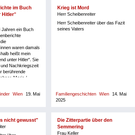
öflich und nett
hatte eine hübsche
ichte im Buch
Krieg ist Mord
lter als ich. Sie war
 Hitler“
Herr Scheibenreiter
nd die beiden
Herr Scheibenreiter über das Fazit
n sich diese Cousine
seines Vaters
i Jahren ein Buch
rsuchten das damit
genberichte
u machen. Also
die
. Und ich erinnere
r:innen waren damals
kohol getrunken zu
shalb heißt mein
 dann aus
d unter Hitler“. Sie
den Wodka für
 und Nachkriegszeit
r, für meine
r berührende
ch Ex getrunken.
abner, Maria /
 der Offiziere war
 C. Jugend unter
e haben mir Beifall
nschicksale im
.
inder
Wien
19. Mai
Familiengeschichten
Wien
14. Mai
Zeitzeugen
2025
erlag, 2021 Das ist
2021
 Ich bin so froh,
macht hab und auch
s nicht gewusst"
Die Zitterpartie über den
e Menschen, dass sie
ter
Semmering
folgenden
Frau Keller