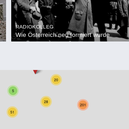
RADIOKOLLEG
Wie Österreich neu formiert wurde
20
5
28
201
51