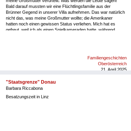
meine Großmutter verurteilt: Was werden die Leute sagen!
Versorgung
Bald darauf mussten wir eine Flüchtlingsfamilie aus der
Brünner Gegend in unserer Villa aufnehmen. Das war natürlich
Heimkehrer
nicht das, was meine Großmutter wollte; die Amerikaner
hatten noch einen gewissen Status verliehen. Mich hat es
Fluchtgeschichten
gefreut, weil ich als einen Spielkameraden hatte, während
meine Großmutter sich bald mit der Frau dieser
Familiengeschichten
Flüchtlingsfamilie verfeindet hat. Meine Großmutter hat immer
gesagt: Sie Znaimer Gurkn! Znaim war ja eine Gemüsezucht
Schule und Ausbildung
Gegend. Und die Frau aus Südmähren hat gesagt: Sie foaste
Familiengeschichten
Nudel! Meine Großmutter war ja nicht ganz schlank. An solche
Wiederaufbau und
Oberösterreich
Wortgefechte kann ich mich erinnern. Die sind dann auch nach
Staatsvertrag
21. April 2025
einei...
Wohnen
"Staatsgrenze" Donau
Barbara Riccabona
sonstiges
Besatzungszeit in Linz