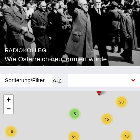
RADIOKOLLEG
Wie Österreich neu formiert wurde
Sortierung/Filter
A-Z
Neu
+
20
−
Bundesland
5
15
Burgenland
10
Kärnten
40
51