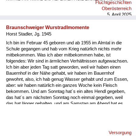
nun die Flüchtlinge aus der ersten Halle einsteigen, dann war
Fluchtgeschichten
der Zug voll. Wir waren traurig und sahen uns sehr Leid, noch
Oberösterreich
nicht in unsere Heimat zurückzukehren und noch länger zu
5. April 2025
warten. “Gott sei Dank!“ Wir konnten nicht ahnen, dass das ein
großes Glück für uns war. Die Mutter mit den zwei Kindern
Braunschweiger Wurstradlmomente
aus unserem Nachbar...
Horst Stadler, Jg. 1945
Ich bin im Februar 45 geboren und ab 1955 im Almtal in die
Schule gegangen und hab vom Krieg natürlich nichts mehr
mitbekommen. Was ich aber mitbekommen habe, ist
folgendes: Wir sind in ärmlichen Verhältnissen aufgewachsen.
Ich bin aber jeden Tag satt geworden, weil wir haben einen
Bauernhof in der Nähe gehabt, wir haben im Bauernhof
gewohnt, also, ich hab genug Wasser gehabt und zum Essen,
aber: wir haben natürlich ein ganzes Woche kein Fleisch
bekommen. Und am Sonntag hat´s ein altes Hendl gegeben,
das hat´s am nächsten Sonntag noch einmal gegeben, weil
das hat länger gehalten, und am Samstag am Abend hat es
etwas gegeben, was einmalig war und zwar hat´s am Abend
für uns Kinder a Braunschweiger gegeben, und zwar
aufgeschnitten in dünne Radln und die haben wir aufs Brot
gelegt. Und da weiß ich heut noch, wie ich damals als kleiner
Versorgung
Bub mit der Zunge allweil die Braunschweiger Radln vor mich