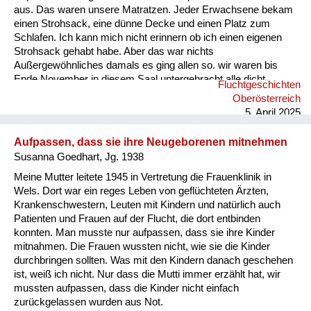
aus. Das waren unsere Matratzen. Jeder Erwachsene bekam
einen Strohsack, eine dünne Decke und einen Platz zum
Schlafen. Ich kann mich nicht erinnern ob ich einen eigenen
Strohsack gehabt habe. Aber das war nichts
Außergewöhnliches damals es ging allen so. wir waren bis
Ende November in diesem Saal untergebracht alle dicht
Fluchtgeschichten
nebeneinander gereiht. Es gab keine Rücksicht auf
Oberösterreich
Intimsphäre. Mein Vater sah sich schon am zweiten Tag nach
5. April 2025
unserer Ankunft nach Arbeit um. Er begann in einer
Schneiderei am Marktplatz an zu arbeiten. Nach ungefähr
Aufpassen, dass sie ihre Neugeborenen mitnehmen
sechs Wochen bekamen wir eine Zwei-Zimmer-Wohnung in
Susanna Goedhart, Jg. 1938
der wir zu ...
Meine Mutter leitete 1945 in Vertretung die Frauenklinik in
Wels. Dort war ein reges Leben von geflüchteten Ärzten,
Krankenschwestern, Leuten mit Kindern und natürlich auch
Patienten und Frauen auf der Flucht, die dort entbinden
konnten. Man musste nur aufpassen, dass sie ihre Kinder
mitnahmen. Die Frauen wussten nicht, wie sie die Kinder
durchbringen sollten. Was mit den Kindern danach geschehen
ist, weiß ich nicht. Nur dass die Mutti immer erzählt hat, wir
mussten aufpassen, dass die Kinder nicht einfach
zurückgelassen wurden aus Not.