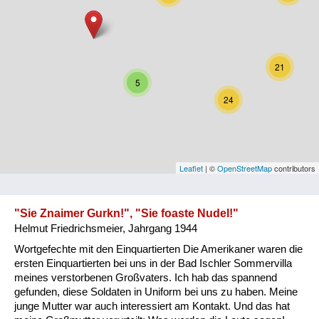
Niederösterreich
Oberösterreich
21
Salzburg
5
24
Steiermark
Tirol
Vorarlberg
Leaflet
| ©
OpenStreetMap
contributors
Wien
"Sie Znaimer Gurkn!", "Sie foaste Nudel!"
Helmut Friedrichsmeier, Jahrgang 1944
Kategorie
Wortgefechte mit den Einquartierten Die Amerikaner waren die
Besatzungsmächte
ersten Einquartierten bei uns in der Bad Ischler Sommervilla
meines verstorbenen Großvaters. Ich hab das spannend
Frauen, Mütter, Kinder
gefunden, diese Soldaten in Uniform bei uns zu haben. Meine
junge Mutter war auch interessiert am Kontakt. Und das hat