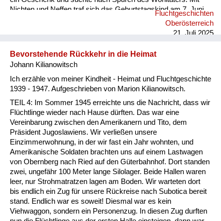
Nichten und Neffen traf sich das Geburtstagskind am 7. Juni
Fluchtgeschichten
2025 an dessen Grab (Pfarre Rannariedl, Pühret 4143
Oberösterreich
Neustift) in Österreich.
21. Juli 2025
Bevorstehende Rückkehr in die Heimat
Johann Kilianowitsch
Ich erzähle von meiner Kindheit - Heimat und Fluchtgeschichte
1939 - 1947. Aufgeschrieben von Marion Kilianowitsch.
TEIL 4: Im Sommer 1945 erreichte uns die Nachricht, dass wir
Flüchtlinge wieder nach Hause dürften. Das war eine
Vereinbarung zwischen den Amerikanern und Tito, dem
Präsident Jugoslawiens. Wir verließen unsere
Einzimmerwohnung, in der wir fast ein Jahr wohnten, und
Amerikanische Soldaten brachten uns auf einem Lastwagen
von Obernberg nach Ried auf den Güterbahnhof. Dort standen
zwei, ungefähr 100 Meter lange Silolager. Beide Hallen waren
leer, nur Strohmatratzen lagen am Boden. Wir warteten dort
bis endlich ein Zug für unsere Rückreise nach Subotica bereit
stand. Endlich war es soweit! Diesmal war es kein
Viehwaggon, sondern ein Personenzug. In diesen Zug durften