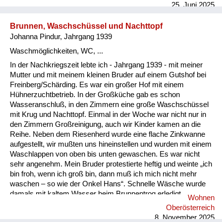
25. Juni 2025
Brunnen, Waschschüssel und Nachttopf
Johanna Pindur, Jahrgang 1939
Waschmöglichkeiten, WC, ...
In der Nachkriegszeit lebte ich - Jahrgang 1939 - mit meiner
Mutter und mit meinem kleinen Bruder auf einem Gutshof bei
Freinberg/Schärding. Es war ein großer Hof mit einem
Hühnerzuchtbetrieb. In der Großküche gab es schon
Wasseranschluß, in den Zimmern eine große Waschschüssel
mit Krug und Nachttopf. Einmal in der Woche war nicht nur in
den Zimmern Großreinigung, auch wir Kinder kamen an die
Reihe. Neben dem Riesenherd wurde eine flache Zinkwanne
aufgestellt, wir mußten uns hineinstellen und wurden mit einem
Waschlappen von oben bis unten gewaschen. Es war nicht
sehr angenehm. Mein Bruder protestierte heftig und weinte „ich
bin froh, wenn ich groß bin, dann muß ich mich nicht mehr
waschen – so wie der Onkel Hans“. Schnelle Wäsche wurde
damals mit kaltem Wasser beim Brunnentrog erledigt.
Wohnen
Ansonsten im Zimmer mit warmen Wasser, das in der Küche
Oberösterreich
vom seitlich eingebauten Wasserbecken geholt wurde. Ich
8. November 2025