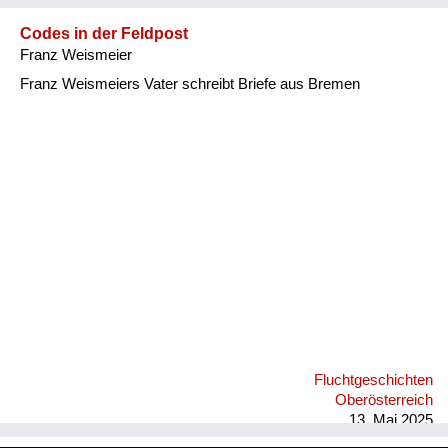
kann mich eigentlich nicht erinnern, daß einer von den vielen
Menschen am Ho...
Codes in der Feldpost
Franz Weismeier
Franz Weismeiers Vater schreibt Briefe aus Bremen
Fluchtgeschichten
Oberösterreich
13. Mai 2025