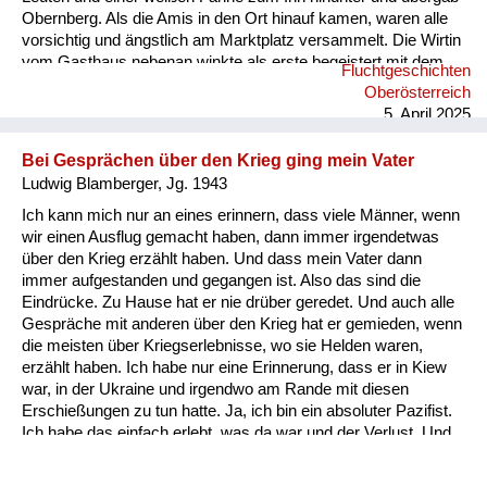
Obernberg. Als die Amis in den Ort hinauf kamen, waren alle
vorsichtig und ängstlich am Marktplatz versammelt. Die Wirtin
vom Gasthaus nebenan winkte als erste begeistert mit dem
Fluchtgeschichten
Taschentuch. Ab diesem Zeitpunkt waren die Menschen in
Oberösterreich
Österreich nicht mehr so freundlich und hilfsbereit zu uns
5. April 2025
Flüchtlingen. Sie änderten ihre Meinung und beschimpften uns
als „s’Gfrastleut, Banatergfrast schaut's, dass wieder
Bei Gesprächen über den Krieg ging mein Vater
weiterkommt’s. Warum...
Ludwig Blamberger, Jg. 1943
Ich kann mich nur an eines erinnern, dass viele Männer, wenn
wir einen Ausflug gemacht haben, dann immer irgendetwas
über den Krieg erzählt haben. Und dass mein Vater dann
immer aufgestanden und gegangen ist. Also das sind die
Eindrücke. Zu Hause hat er nie drüber geredet. Und auch alle
Gespräche mit anderen über den Krieg hat er gemieden, wenn
die meisten über Kriegserlebnisse, wo sie Helden waren,
erzählt haben. Ich habe nur eine Erinnerung, dass er in Kiew
war, in der Ukraine und irgendwo am Rande mit diesen
Erschießungen zu tun hatte. Ja, ich bin ein absoluter Pazifist.
Ich habe das einfach erlebt, was da war und der Verlust. Und
ich sehe diese vielen Leute, die gestorben sind. Also für mich
war das eine Geschichte, die unvorstellbar ist und ich fühle