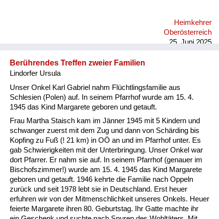
mich auch in dieser Zeit hier nicht wohl, wo ein Schritt zurück
passiert in die Vergangenheit und man sich wieder gegenseitig
Heimkehrer
über Kontinente hinweg anbrüllt, und das ist einfach eine
Oberösterreich
fürchterliche Geschichte.
25. Juni 2025
Berührendes Treffen zweier Familien
Lindorfer Ursula
Unser Onkel Karl Gabriel nahm Flüchtlingsfamilie aus
Schlesien (Polen) auf. In seinem Pfarrhof wurde am 15. 4.
1945 das Kind Margarete geboren und getauft.
Frau Martha Staisch kam im Jänner 1945 mit 5 Kindern und
schwanger zuerst mit dem Zug und dann von Schärding bis
Kopfing zu Fuß (! 21 km) in OÖ an und im Pfarrhof unter. Es
gab Schwierigkeiten mit der Unterbringung. Unser Onkel war
dort Pfarrer. Er nahm sie auf. In seinem Pfarrhof (genauer im
Bischofszimmer!) wurde am 15. 4. 1945 das Kind Margarete
geboren und getauft. 1946 kehrte die Familie nach Oppeln
zurück und seit 1978 lebt sie in Deutschland. Erst heuer
erfuhren wir von der Mitmenschlichkeit unseres Onkels. Heuer
feierte Margarete ihren 80. Geburtstag. Ihr Gatte machte ihr
ein Geschenk und suchte nach Spuren des Wohltäters. Mit