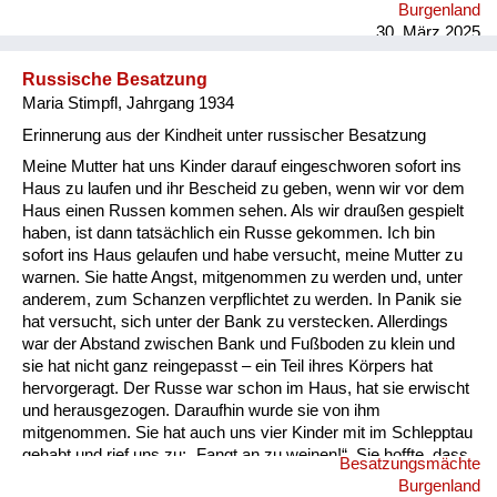
Burgenland
30. März 2025
Russische Besatzung
Maria Stimpfl, Jahrgang 1934
Erinnerung aus der Kindheit unter russischer Besatzung
Meine Mutter hat uns Kinder darauf eingeschworen sofort ins
Haus zu laufen und ihr Bescheid zu geben, wenn wir vor dem
Haus einen Russen kommen sehen. Als wir draußen gespielt
haben, ist dann tatsächlich ein Russe gekommen. Ich bin
sofort ins Haus gelaufen und habe versucht, meine Mutter zu
warnen. Sie hatte Angst, mitgenommen zu werden und, unter
anderem, zum Schanzen verpflichtet zu werden. In Panik sie
hat versucht, sich unter der Bank zu verstecken. Allerdings
war der Abstand zwischen Bank und Fußboden zu klein und
sie hat nicht ganz reingepasst – ein Teil ihres Körpers hat
hervorgeragt. Der Russe war schon im Haus, hat sie erwischt
und herausgezogen. Daraufhin wurde sie von ihm
mitgenommen. Sie hat auch uns vier Kinder mit im Schlepptau
gehabt und rief uns zu: „Fangt an zu weinen!“. Sie hoffte, dass
Besatzungsmächte
wir damit Mitleid erregen könnten. Wir folgten ihr, aber einer
Burgenland