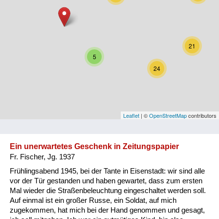
Niederösterreich
Oberösterreich
21
Salzburg
5
24
Steiermark
Tirol
Vorarlberg
Leaflet
| ©
OpenStreetMap
contributors
Wien
Ein unerwartetes Geschenk in Zeitungspapier
Fr. Fischer, Jg. 1937
Kategorie
Frühlingsabend 1945, bei der Tante in Eisenstadt: wir sind alle
Besatzungsmächte
vor der Tür gestanden und haben gewartet, dass zum ersten
Mal wieder die Straßenbeleuchtung eingeschaltet werden soll.
Frauen, Mütter, Kinder
Auf einmal ist ein großer Russe, ein Soldat, auf mich
zugekommen, hat mich bei der Hand genommen und gesagt,