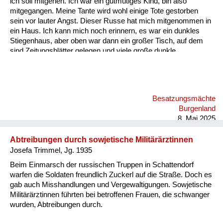
ich soll mitgehen. Ich war ein gutmütiges Kind, bin also
Versorgung
mitgegangen. Meine Tante wird wohl einige Tote gestorben
sein vor lauter Angst. Dieser Russe hat mich mitgenommen in
Heimkehrer
ein Haus. Ich kann mich noch erinnern, es war ein dunkles
Stiegenhaus, aber oben war dann ein großer Tisch, auf dem
Fluchtgeschichten
sind Zeitungsblätter gelegen und viele große dunkle
Lebkuchen. Er hat mir ein paar Lebkuchen in Zeitungspapier
Familiengeschichten
eingepackt und hat mich wohlbehalten zu meiner Tante wieder
zurückgebracht. - Das ist ein Beleg dafür, dass die Russen
Schule und Ausbildung
zwar zu Frauen und Mädchen furchtbar waren, aber Kinder
Besatzungsmächte
gemocht haben.
Wiederaufbau und
Burgenland
Staatsvertrag
8. Mai 2025
Wohnen
Abtreibungen durch sowjetische Militärärztinnen
Josefa Trimmel, Jg. 1935
sonstiges
Beim Einmarsch der russischen Truppen in Schattendorf
warfen die Soldaten freundlich Zuckerl auf die Straße. Doch es
gab auch Misshandlungen und Vergewaltigungen. Sowjetische
Militärärztinnen führten bei betroffenen Frauen, die schwanger
wurden, Abtreibungen durch.