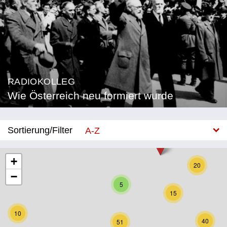
RADIOKOLLEG
Wie Österreich neu formiert wurde
Sortierung/Filter
A-Z
Neu
+
20
−
Bundesland
5
15
Burgenland
10
Kärnten
40
51