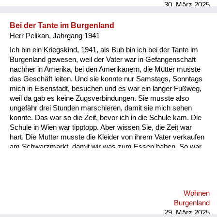
meiner Brüder war widerspenstig – er hat sich geweigert zu
30. März 2025
weinen. „Ich weine doch nicht für den Russen!“, sagte er...
Bei der Tante im Burgenland
Herr Pelikan, Jahrgang 1941
Ich bin ein Kriegskind, 1941, als Bub bin ich bei der Tante im
Burgenland gewesen, weil der Vater war in Gefangenschaft
nachher in Amerika, bei den Amerikanern, die Mutter musste
das Geschäft leiten. Und sie konnte nur Samstags, Sonntags
mich in Eisenstadt, besuchen und es war ein langer Fußweg,
weil da gab es keine Zugsverbindungen. Sie musste also
ungefähr drei Stunden marschieren, damit sie mich sehen
konnte. Das war so die Zeit, bevor ich in die Schule kam. Die
Schule in Wien war tipptopp. Aber wissen Sie, die Zeit war
hart. Die Mutter musste die Kleider von ihrem Vater verkaufen
am Schwarzmarkt, damit wir was zum Essen haben. So war
die Situation nach 1945. Ich war an und für sich bei der Tante
im Burgenland. Da war es recht lustig und kein Problem. Aber
das Problem war dann, das Haus war zerbombt in Wien, sie
musste bei ihrer Mutter wohnen, also bei meiner Großmutter.
Wohnen
Dann ging die Schule los und da war noch nichts. Die Mutter
Burgenland
musste noch Kleider verkaufen. Das weiß ich noch ...
29. März 2025