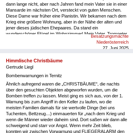
dann lange nicht, aber nach Jahren fand mein Vater sie in einer
Mansarde im nächsten Ort, versteckt von guten Menschen.
Diese Dame war früher eine Pianistin. Wir bekamen nach dem
Krieg eine größere Wohnung, aber in der Nähe der alten und
jener dieses jüdischen Ehepaares. Da stand ein
wunderschöner Flügel im Wohnzimmer! Mein Vater, Trompeter
Besatzungsmächte
und Kapellmeister, untersuchte das Klavier und fand
Niederösterreich
tatsächlich ein Schild innen mit dem Namen dieser Dame. Er
27. Juni 2025
begann sie zu suchen, glaubte nicht an ihren Tod, und die
Freude war für...
Himmlische Christbäume
Gertrude Liegl
Bombenwarnungen in Ternitz
Ähnlich aufregend waren die „CHRISTBÄUME“, die nachts
über den gesuchten Objekten abgeworfen wurden, um die
Bomben treffen zu lassen. Meist ging es sich aus, von der 1.
Warnung bis zum Angriff in den Keller zu laufen, wo die
meisten Familien damals für sie wertvolle Dinge (bei uns
Tuchenten, Bettzeug…) einmauerten für „nach dem Krieg und
wenn die Männer wieder daheim sind. Dort saßen wir dann alle
schweigend und starr vor Angst. Wenn mehr Zeit blieb,
konnten wir zwischen Vorwarnung und FLIEGERALARM den