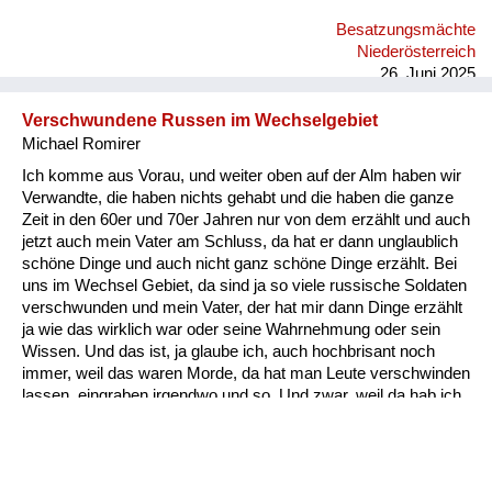
grauslichen Taten, die sie im Freundeskreis gehört hat bzw. die
Besatzungsmächte
Freunde von ihr erlebt haben. Ich selbst habe das nie erlebt.
Niederösterreich
Ich habe alles immer nur positiv erlebt.
26. Juni 2025
Verschwundene Russen im Wechselgebiet
Michael Romirer
Ich komme aus Vorau, und weiter oben auf der Alm haben wir
Verwandte, die haben nichts gehabt und die haben die ganze
Zeit in den 60er und 70er Jahren nur von dem erzählt und auch
jetzt auch mein Vater am Schluss, da hat er dann unglaublich
schöne Dinge und auch nicht ganz schöne Dinge erzählt. Bei
uns im Wechsel Gebiet, da sind ja so viele russische Soldaten
verschwunden und mein Vater, der hat mir dann Dinge erzählt
ja wie das wirklich war oder seine Wahrnehmung oder sein
Wissen. Und das ist, ja glaube ich, auch hochbrisant noch
immer, weil das waren Morde, da hat man Leute verschwinden
lassen, eingraben irgendwo und so. Und zwar, weil da hab ich
den Zettel, das ist vielleicht eines der haarsträubendsten
Erzählungen. Das waren im Hochwechselgebiet, Seppling-
Karndorf; da sind die Russen plündern gekommen, mehrere
und die haben sich da aufgeteilt bei den Bauern und bei dem