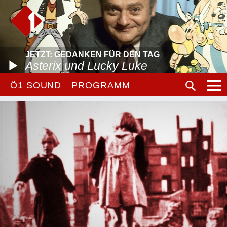
JETZT: GEDANKEN FÜR DEN TAG
Asterix und Lucky Luke
Ö1 SOUND
PROGRAMM