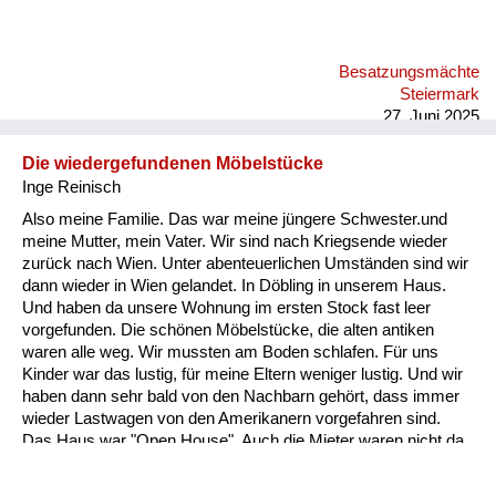
Besatzungsmächte
Steiermark
27. Juni 2025
Die wiedergefundenen Möbelstücke
Inge Reinisch
Also meine Familie. Das war meine jüngere Schwester.und
meine Mutter, mein Vater. Wir sind nach Kriegsende wieder
zurück nach Wien. Unter abenteuerlichen Umständen sind wir
dann wieder in Wien gelandet. In Döbling in unserem Haus.
Und haben da unsere Wohnung im ersten Stock fast leer
vorgefunden. Die schönen Möbelstücke, die alten antiken
waren alle weg. Wir mussten am Boden schlafen. Für uns
Kinder war das lustig, für meine Eltern weniger lustig. Und wir
haben dann sehr bald von den Nachbarn gehört, dass immer
wieder Lastwagen von den Amerikanern vorgefahren sind.
Das Haus war "Open House". Auch die Mieter waren nicht da,
und die Soldaten haben immer wieder Möbelstücke verladen
und sind weggedüst. Jetzt war folgendes: Mein Vater wollte