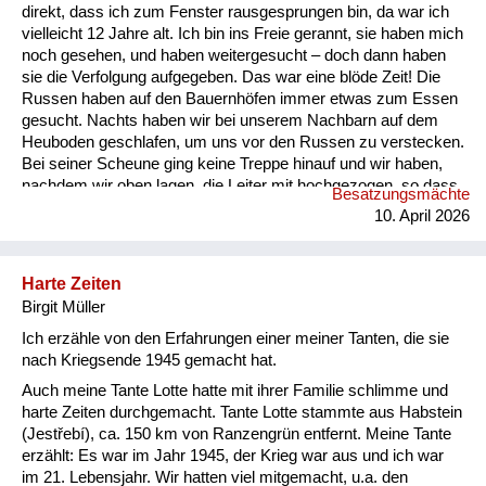
direkt, dass ich zum Fenster rausgesprungen bin, da war ich
vielleicht 12 Jahre alt. Ich bin ins Freie gerannt, sie haben mich
noch gesehen, und haben weitergesucht – doch dann haben
sie die Verfolgung aufgegeben. Das war eine blöde Zeit! Die
Russen haben auf den Bauernhöfen immer etwas zum Essen
gesucht. Nachts haben wir bei unserem Nachbarn auf dem
Heuboden geschlafen, um uns vor den Russen zu verstecken.
Bei seiner Scheune ging keine Treppe hinauf und wir haben,
nachdem wir oben lagen, die Leiter mit hochgezogen, so dass
Besatzungsmächte
niemand zu uns hinaufkommen konnte. Dann waren die
10. April 2026
Betten in den Zimmern alle leer und das ist natürlich
aufgefallen. Mutter und Vater waren allein im Haus und die
Russen haben uns überall gesucht und immer wieder
Harte Zeiten
geschrien: „Wo ist Matka“? (Wo ist das Mädchen?) Dann
Birgit Müller
haben sie die Schränke vorg...
Ich erzähle von den Erfahrungen einer meiner Tanten, die sie
nach Kriegsende 1945 gemacht hat.
Auch meine Tante Lotte hatte mit ihrer Familie schlimme und
harte Zeiten durchgemacht. Tante Lotte stammte aus Habstein
(Jestřebí), ca. 150 km von Ranzengrün entfernt. Meine Tante
erzählt: Es war im Jahr 1945, der Krieg war aus und ich war
im 21. Lebensjahr. Wir hatten viel mitgemacht, u.a. den