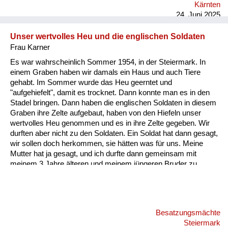
Kärnten
24. Juni 2025
Unser wertvolles Heu und die englischen Soldaten
Frau Karner
Es war wahrscheinlich Sommer 1954, in der Steiermark. In
einem Graben haben wir damals ein Haus und auch Tiere
gehabt. Im Sommer wurde das Heu geerntet und
"aufgehiefelt", damit es trocknet. Dann konnte man es in den
Stadel bringen. Dann haben die englischen Soldaten in diesem
Graben ihre Zelte aufgebaut, haben von den Hiefeln unser
wertvolles Heu genommen und es in ihre Zelte gegeben. Wir
durften aber nicht zu den Soldaten. Ein Soldat hat dann gesagt,
wir sollen doch herkommen, sie hätten was für uns. Meine
Mutter hat ja gesagt, und ich durfte dann gemeinsam mit
meinem 3 Jahre älteren und meinem jüngeren Bruder zu
diesen Soldaten hingehen. Die haben uns ein Stück
Schokolade gegeben und einen Cheddar Käse. Da habe ich
das erste Mal so einen Käse gegessen. Der hat so gut
geschmeckt! Später habe ich mir dann in Wien einen Cheddar
Besatzungsmächte
Käse gekauft, und der war so grauslich...
Steiermark