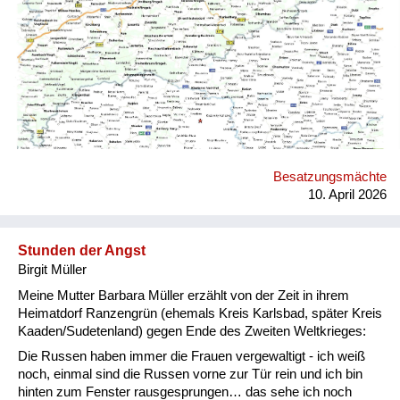
Truppenübungsplatz für das tschechische Militär
Versorgung
umfunktioniert (Vojenský újezd Hradištĕ). Genau dort wo der
rote Stern eingezeichnet ist, befand sich ehemals Ranzengrün.
Heimkehrer
Fluchtgeschichten
Familiengeschichten
Schule und Ausbildung
Besatzungsmächte
Wiederaufbau und
10. April 2026
Staatsvertrag
Wohnen
Stunden der Angst
Birgit Müller
sonstiges
Meine Mutter Barbara Müller erzählt von der Zeit in ihrem
Heimatdorf Ranzengrün (ehemals Kreis Karlsbad, später Kreis
Kaaden/Sudetenland) gegen Ende des Zweiten Weltkrieges:
Die Russen haben immer die Frauen vergewaltigt - ich weiß
noch, einmal sind die Russen vorne zur Tür rein und ich bin
hinten zum Fenster rausgesprungen… das sehe ich noch