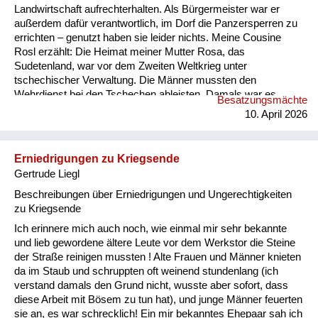
Landwirtschaft aufrechterhalten. Als Bürgermeister war er
außerdem dafür verantwortlich, im Dorf die Panzersperren zu
errichten – genutzt haben sie leider nichts. Meine Cousine
Rosl erzählt: Die Heimat meiner Mutter Rosa, das
Sudetenland, war vor dem Zweiten Weltkrieg unter
tschechischer Verwaltung. Die Männer mussten den
Wehrdienst bei den Tschechen ableisten. Damals war es
Besatzungsmächte
Vorschrift, dass ein Soldat vor dem 21. Lebensjahr nicht
10. April 2026
verheiratet sein durfte, auch wenn er ein Kind hatte. Nach dem
verlorenen Zweiten Weltkrieg waren die Deutschen bis etwa
Juni/Juli 1945 „Freiwild“ – die siegreichen Mächte konnten
Erniedrigungen zu Kriegsende
über sie verfügen, wie über eine Ware. So kamen Russen oder
Gertrude Liegl
Tschechen und suchten junge M...
Beschreibungen über Erniedrigungen und Ungerechtigkeiten
zu Kriegsende
Ich erinnere mich auch noch, wie einmal mir sehr bekannte
und lieb gewordene ältere Leute vor dem Werkstor die Steine
der Straße reinigen mussten ! Alte Frauen und Männer knieten
da im Staub und schruppten oft weinend stundenlang (ich
verstand damals den Grund nicht, wusste aber sofort, dass
diese Arbeit mit Bösem zu tun hat), und junge Männer feuerten
sie an, es war schrecklich! Ein mir bekanntes Ehepaar sah ich