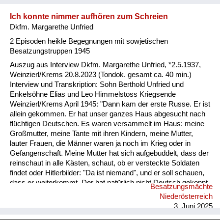
Ich konnte nimmer aufhören zum Schreien
Dkfm. Margarethe Unfried
2 Episoden heikle Begegnungen mit sowjetischen
Besatzungstruppen 1945
Auszug aus Interview Dkfm. Margarethe Unfried, *2.5.1937,
Weinzierl/Krems 20.8.2023 (Tondok. gesamt ca. 40 min.)
Interview und Transkription: Sohn Berthold Unfried und
Enkelsöhne Elias und Leo Himmelstoss Kriegsende
Weinzierl/Krems April 1945: "Dann kam der erste Russe. Er ist
allein gekommen. Er hat unser ganzes Haus abgesucht nach
flüchtigen Deutschen. Es waren versammelt im Haus: meine
Großmutter, meine Tante mit ihren Kindern, meine Mutter,
lauter Frauen, die Männer waren ja noch im Krieg oder in
Gefangenschaft. Meine Mutter hat sich aufgebuddelt, dass der
reinschaut in alle Kästen, schaut, ob er versteckte Soldaten
findet oder Hitlerbilder: "Da ist niemand", und er soll schauen,
dass er weiterkommt. Der hat natürlich nicht Deutsch gekonnt,
Besatzungsmächte
aber an der Gestik und am Wortschwall – auf einmal ist es ihm
Niederösterreich
zu blöd geworden und er hat seine Pistole gezogen gegen
3. Juni 2025
meine Mutter. Ich bin hinter ihm gestanden und ich musste