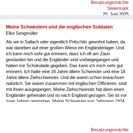
Besatzungsmächte
Seppling-Karndorf haben sich die Bauern dann getroffen, weil
Steiermark
er war der der höchstgelegene Bauernhof, am nächs...
25. Juni 2025
Meine Schwestern und die englischen Soldaten
Elke Sengmüller
Als wir in Sallach oder eigentlich Pritschitz gewohnt haben, da
war daneben auf einer großen Wiese ein Engländerlager. Und
ich kann mich sehr gut erinnern, dass ich oft am Zaun
gestanden bin und die Engländer sind vorbeigegangen und
haben mir Schokolade gegeben. Das kann ich mich sehr gut
erinnern. Ich hatte eine 16 Jahre ältere Schwester und eine 18
Jahre ältere Ziehschwester. Und die waren schon erwachsen
natürlich. Sie waren zusammen mit englischen Offizieren, sind
mit ihnen ausgegangen. Meine Ziehschwester hat dann einen
Engländer geheiratet und ist nach England gezogen. Sie ist vor
zwei Jahren gestorben. Meine Schwester war Jahrgang 1924,
die war auch verlobt mit einem englischen Offizier. Aber meine
Eltern haben ihr verboten zu heiraten. Das ist damals noch
möglich gewesen.
Besatzungsmächte