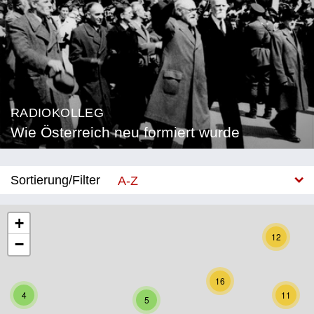
RADIOKOLLEG
Wie Österreich neu formiert wurde
Sortierung/Filter
A-Z
Neu
+
12
−
Bundesland
Burgenland
16
4
11
5
Kärnten