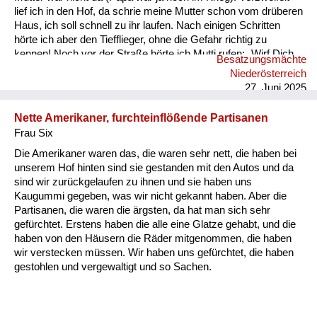
lief ich in den Hof, da schrie meine Mutter schon vom drüberen
Haus, ich soll schnell zu ihr laufen. Nach einigen Schritten
hörte ich aber den Tiefflieger, ohne die Gefahr richtig zu
kennen! Noch vor der Straße hörte ich Mutti rufen: „Wirf Dich
Besatzungsmächte
in die Stauden“ und tat es. Ich sah hinauf, im offenen Flugzeug
Niederösterreich
saßen 2 Soldaten mit Sturmhauben und einer mit Gewehr im
27. Juni 2025
Anschlag, ca. 20 m über mir -ich sehe die Gestalten heut...
Nette Amerikaner, furchteinflößende Partisanen
Frau Six
Die Amerikaner waren das, die waren sehr nett, die haben bei
unserem Hof hinten sind sie gestanden mit den Autos und da
sind wir zurückgelaufen zu ihnen und sie haben uns
Kaugummi gegeben, was wir nicht gekannt haben. Aber die
Partisanen, die waren die ärgsten, da hat man sich sehr
gefürchtet. Erstens haben die alle eine Glatze gehabt, und die
haben von den Häusern die Räder mitgenommen, die haben
wir verstecken müssen. Wir haben uns gefürchtet, die haben
gestohlen und vergewaltigt und so Sachen.