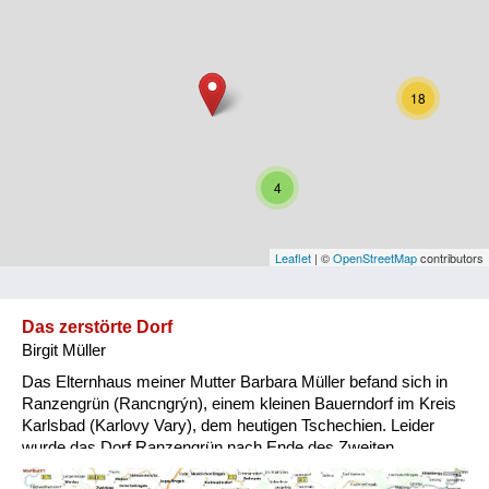
Niederösterreich
Oberösterreich
18
Salzburg
Steiermark
4
Tirol
Vorarlberg
Leaflet
| ©
OpenStreetMap
contributors
Wien
Das zerstörte Dorf
Birgit Müller
Kategorie
Das Elternhaus meiner Mutter Barbara Müller befand sich in
Besatzungsmächte
Ranzengrün (Rancngrýn), einem kleinen Bauerndorf im Kreis
Karlsbad (Karlovy Vary), dem heutigen Tschechien. Leider
Frauen, Mütter, Kinder
wurde das Dorf Ranzengrün nach Ende des Zweiten
Weltkrieges vollkommen vernichtet und zu einem