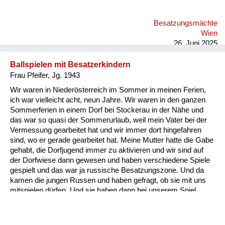
diese Möbel immer unbedingt wieder auffinden. Er war kein
Nazi, das hat er immer wieder betont. Also er hat ein Recht auf
Besatzungsmächte
seine Möbel. Und meine Mutter. Und das ist das Schöne an
Wien
der Geschichte hat wunderbar gezeichnet und gemalt.
26. Juni 2025
Ordentliches Zei...
Ballspielen mit Besatzerkindern
Frau Pfeifer, Jg. 1943
Wir waren in Niederösterreich im Sommer in meinen Ferien,
ich war vielleicht acht, neun Jahre. Wir waren in den ganzen
Sommerferien in einem Dorf bei Stockerau in der Nähe und
das war so quasi der Sommerurlaub, weil mein Vater bei der
Vermessung gearbeitet hat und wir immer dort hingefahren
sind, wo er gerade gearbeitet hat. Meine Mutter hatte die Gabe
gehabt, die Dorfjugend immer zu aktivieren und wir sind auf
der Dorfwiese dann gewesen und haben verschiedene Spiele
gespielt und das war ja russische Besatzungszone. Und da
kamen die jungen Russen und haben gefragt, ob sie mit uns
mitspielen dürfen. Und sie haben dann bei unserem Spiel
einen Ball über die Schnur und solche Sachen mitgespielt.
Also auch da habe ich eigentlich nur positive Erinnerungen.
Allerdings hat mir meine Mutter schon erzählt, auch von den