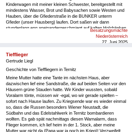
Kinderwagen mit meiner kleinen Schwester, bereitgestellt mit
mindestens Wasser, Brot und Babysachen sowie Westen und
Hauben, über die Gfiederstraße in die BUNKER unterm
Gfieder (unser Hausberg) laufen. Dort saßen wir dann
stundenlang eng aneinandergeschmiegt auf kalten Holzbänken
Besatzungsmächte
und warteten auf Entwarnung! 2 x haben wir
Niederösterreich
Bombeneinschläge in nächster Nähe überlebt, aber auf der
27. Juni 2025
Gfiederstraße wurden einige Familien in ihren Häusern tödlich
bombardiert.
Tiefflieger
Gertrude Liegl
Geschichte von Tieffliegern in Ternitz
Meine Mutter hatte eine Tante im nächsten Haus, aber
dazwischen lief eine Sandstraße, die auf beiden Seiten vor den
Häusern grüne Stauden hatte. Wir Kinder wussten, sobald
Voralarm tönte, müssen wir -egal, wo wir gerade spielten –
sofort nach Hause laufen. Zu Kriegsende war es wieder einmal
so, dass die Russen besonders Wiener Neustadt, die
Südbahn und das Edelstahlwerk in Ternitz bombardieren
wollten. Es gab spät nachmittags diesen Warnalarm, dass
Flieger kommen, ich lief heim in der 1. Stock, aber meine
Mutter war nicht da (Papa war ja noch im Krieg)! Verzweifelt