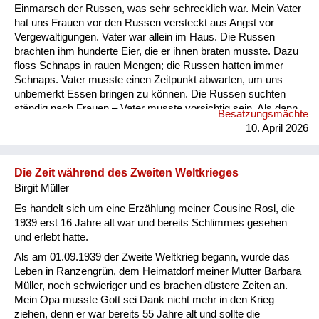
Einmarsch der Russen, was sehr schrecklich war. Mein Vater
hat uns Frauen vor den Russen versteckt aus Angst vor
Vergewaltigungen. Vater war allein im Haus. Die Russen
brachten ihm hunderte Eier, die er ihnen braten musste. Dazu
floss Schnaps in rauen Mengen; die Russen hatten immer
Schnaps. Vater musste einen Zeitpunkt abwarten, um uns
unbemerkt Essen bringen zu können. Die Russen suchten
ständig nach Frauen – Vater musste vorsichtig sein. Als dann
Besatzungsmächte
die schreckliche Zeit mit den Russen vorbei war, kam das
10. April 2026
Schlimmste: aus der Tschechei kamen Autos mit der
Aufschrift „Revanche“. Eines Tages kam ein tschechischer
Polizist zur Hausdurchsuchung. Er fand eine
Die Zeit während des Zweiten Weltkrieges
Hakenkreuzfahne im Kleiderschra...
Birgit Müller
Es handelt sich um eine Erzählung meiner Cousine Rosl, die
1939 erst 16 Jahre alt war und bereits Schlimmes gesehen
und erlebt hatte.
Als am 01.09.1939 der Zweite Weltkrieg begann, wurde das
Leben in Ranzengrün, dem Heimatdorf meiner Mutter Barbara
Müller, noch schwieriger und es brachen düstere Zeiten an.
Mein Opa musste Gott sei Dank nicht mehr in den Krieg
ziehen, denn er war bereits 55 Jahre alt und sollte die