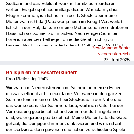
Südbahn und das Edelstahlwerk in Ternitz bombardieren
wollten. Es gab spät nachmittags diesen Warnalarm, dass
Flieger kommen, ich lief heim in der 1. Stock, aber meine
Mutter war nicht da (Papa war ja noch im Krieg)! Verzweifelt
lief ich in den Hof, da schrie meine Mutter schon vom drüberen
Haus, ich soll schnell zu ihr laufen. Nach einigen Schritten
hörte ich aber den Tiefflieger, ohne die Gefahr richtig zu
kennen! Noch vor der Straße hörte ich Mutti rufen: „Wirf Dich
Besatzungsmächte
in die Stauden“ und tat es. Ich sah hinauf, im offenen Flugzeug
Niederösterreich
saßen 2 Soldaten mit Sturmhauben und einer mit Gewehr im
27. Juni 2025
Anschlag, ca. 20 m über mir -ich sehe die Gestalten heut...
Ballspielen mit Besatzerkindern
Frau Pfeifer, Jg. 1943
Wir waren in Niederösterreich im Sommer in meinen Ferien,
ich war vielleicht acht, neun Jahre. Wir waren in den ganzen
Sommerferien in einem Dorf bei Stockerau in der Nähe und
das war so quasi der Sommerurlaub, weil mein Vater bei der
Vermessung gearbeitet hat und wir immer dort hingefahren
sind, wo er gerade gearbeitet hat. Meine Mutter hatte die Gabe
gehabt, die Dorfjugend immer zu aktivieren und wir sind auf
der Dorfwiese dann gewesen und haben verschiedene Spiele