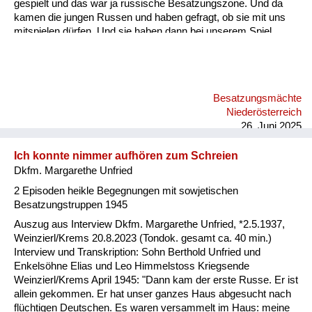
gespielt und das war ja russische Besatzungszone. Und da
kamen die jungen Russen und haben gefragt, ob sie mit uns
mitspielen dürfen. Und sie haben dann bei unserem Spiel
einen Ball über die Schnur und solche Sachen mitgespielt.
Also auch da habe ich eigentlich nur positive Erinnerungen.
Allerdings hat mir meine Mutter schon erzählt, auch von den
grauslichen Taten, die sie im Freundeskreis gehört hat bzw. die
Besatzungsmächte
Freunde von ihr erlebt haben. Ich selbst habe das nie erlebt.
Niederösterreich
Ich habe alles immer nur positiv erlebt.
26. Juni 2025
Ich konnte nimmer aufhören zum Schreien
Dkfm. Margarethe Unfried
2 Episoden heikle Begegnungen mit sowjetischen
Besatzungstruppen 1945
Auszug aus Interview Dkfm. Margarethe Unfried, *2.5.1937,
Weinzierl/Krems 20.8.2023 (Tondok. gesamt ca. 40 min.)
Interview und Transkription: Sohn Berthold Unfried und
Enkelsöhne Elias und Leo Himmelstoss Kriegsende
Weinzierl/Krems April 1945: "Dann kam der erste Russe. Er ist
allein gekommen. Er hat unser ganzes Haus abgesucht nach
flüchtigen Deutschen. Es waren versammelt im Haus: meine