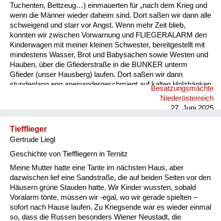
Tuchenten, Bettzeug…) einmauerten für „nach dem Krieg und
wenn die Männer wieder daheim sind. Dort saßen wir dann alle
schweigend und starr vor Angst. Wenn mehr Zeit blieb,
konnten wir zwischen Vorwarnung und FLIEGERALARM den
Kinderwagen mit meiner kleinen Schwester, bereitgestellt mit
mindestens Wasser, Brot und Babysachen sowie Westen und
Hauben, über die Gfiederstraße in die BUNKER unterm
Gfieder (unser Hausberg) laufen. Dort saßen wir dann
stundenlang eng aneinandergeschmiegt auf kalten Holzbänken
Besatzungsmächte
und warteten auf Entwarnung! 2 x haben wir
Niederösterreich
Bombeneinschläge in nächster Nähe überlebt, aber auf der
27. Juni 2025
Gfiederstraße wurden einige Familien in ihren Häusern tödlich
bombardiert.
Tiefflieger
Gertrude Liegl
Geschichte von Tieffliegern in Ternitz
Meine Mutter hatte eine Tante im nächsten Haus, aber
dazwischen lief eine Sandstraße, die auf beiden Seiten vor den
Häusern grüne Stauden hatte. Wir Kinder wussten, sobald
Voralarm tönte, müssen wir -egal, wo wir gerade spielten –
sofort nach Hause laufen. Zu Kriegsende war es wieder einmal
so, dass die Russen besonders Wiener Neustadt, die