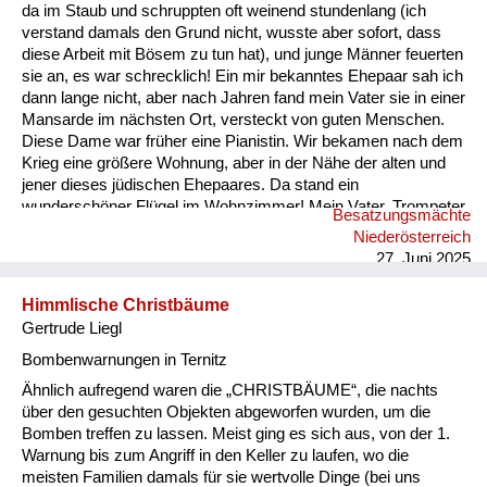
Versorgung
da im Staub und schruppten oft weinend stundenlang (ich
verstand damals den Grund nicht, wusste aber sofort, dass
Heimkehrer
diese Arbeit mit Bösem zu tun hat), und junge Männer feuerten
sie an, es war schrecklich! Ein mir bekanntes Ehepaar sah ich
Fluchtgeschichten
dann lange nicht, aber nach Jahren fand mein Vater sie in einer
Mansarde im nächsten Ort, versteckt von guten Menschen.
Familiengeschichten
Diese Dame war früher eine Pianistin. Wir bekamen nach dem
Krieg eine größere Wohnung, aber in der Nähe der alten und
Schule und Ausbildung
jener dieses jüdischen Ehepaares. Da stand ein
wunderschöner Flügel im Wohnzimmer! Mein Vater, Trompeter
Besatzungsmächte
Wiederaufbau und
und Kapellmeister, untersuchte das Klavier und fand
Niederösterreich
tatsächlich ein Schild innen mit dem Namen dieser Dame. Er
Staatsvertrag
27. Juni 2025
begann sie zu suchen, glaubte nicht an ihren Tod, und die
Freude war für...
Wohnen
Himmlische Christbäume
Gertrude Liegl
sonstiges
Bombenwarnungen in Ternitz
Ähnlich aufregend waren die „CHRISTBÄUME“, die nachts
über den gesuchten Objekten abgeworfen wurden, um die
Bomben treffen zu lassen. Meist ging es sich aus, von der 1.
Warnung bis zum Angriff in den Keller zu laufen, wo die
meisten Familien damals für sie wertvolle Dinge (bei uns