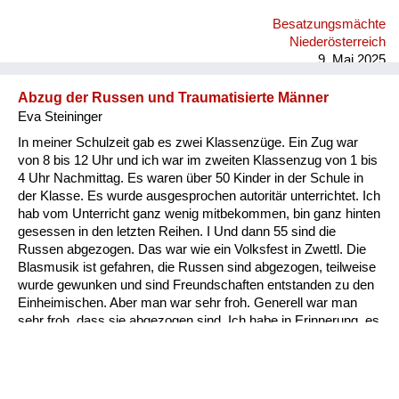
Besatzungsmächte
Niederösterreich
9. Mai 2025
Abzug der Russen und Traumatisierte Männer
Eva Steininger
In meiner Schulzeit gab es zwei Klassenzüge. Ein Zug war
von 8 bis 12 Uhr und ich war im zweiten Klassenzug von 1 bis
4 Uhr Nachmittag. Es waren über 50 Kinder in der Schule in
der Klasse. Es wurde ausgesprochen autoritär unterrichtet. Ich
hab vom Unterricht ganz wenig mitbekommen, bin ganz hinten
gesessen in den letzten Reihen. I Und dann 55 sind die
Russen abgezogen. Das war wie ein Volksfest in Zwettl. Die
Blasmusik ist gefahren, die Russen sind abgezogen, teilweise
wurde gewunken und sind Freundschaften entstanden zu den
Einheimischen. Aber man war sehr froh. Generell war man
sehr froh, dass sie abgezogen sind. Ich habe in Erinnerung, es
waren alle traumatisiert. Also ich glaube, alle Männer, die vom
Krieg heimgekommen sind, waren verrückt oder hätten in ein
Irrenhaus gehört. Aber die Situation war natürlich damals so,
dass da erst diese Traumatisierungen noch gar nichts gewusst