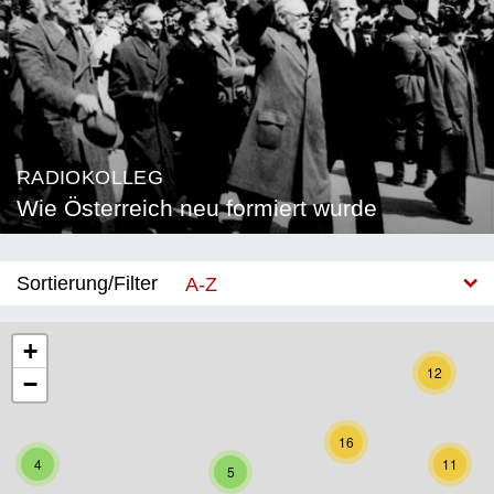
RADIOKOLLEG
Wie Österreich neu formiert wurde
Sortierung/Filter
A-Z
Neu
+
12
−
Bundesland
Burgenland
16
4
11
5
Kärnten