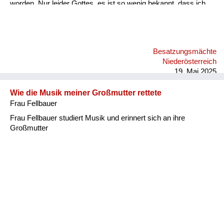
worden. Nur leider Gottes, es ist so wenig bekannt, dass ich
mit 79 Jahren noch immer die Spur meines Vaters suche. Ich
fahre auch immer wieder nach Russland. Meine Freunde dort
helfen mir dabei. Ich hätte schon so viele mögliche Väter
gehabt, aber die waren es dann doch nicht.
Besatzungsmächte
Niederösterreich
19. Mai 2025
Wie die Musik meiner Großmutter rettete
Frau Fellbauer
Frau Fellbauer studiert Musik und erinnert sich an ihre
Großmutter