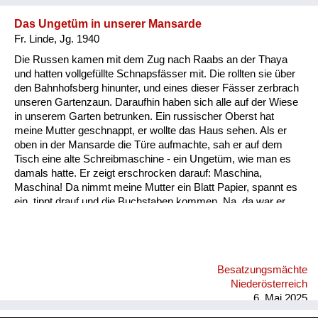
Das Ungetüm in unserer Mansarde
Fr. Linde, Jg. 1940
Die Russen kamen mit dem Zug nach Raabs an der Thaya
und hatten vollgefüllte Schnapsfässer mit. Die rollten sie über
den Bahnhofsberg hinunter, und eines dieser Fässer zerbrach
unseren Gartenzaun. Daraufhin haben sich alle auf der Wiese
in unserem Garten betrunken. Ein russischer Oberst hat
meine Mutter geschnappt, er wollte das Haus sehen. Als er
oben in der Mansarde die Türe aufmachte, sah er auf dem
Tisch eine alte Schreibmaschine - ein Ungetüm, wie man es
damals hatte. Er zeigt erschrocken darauf: Maschina,
Maschina! Da nimmt meine Mutter ein Blatt Papier, spannt es
ein, tippt drauf und die Buchstaben kommen. Na, da war er
beruhigt, dass das kein Maschinengewehr oder sonst
irgendwas war.
Besatzungsmächte
Niederösterreich
6. Mai 2025