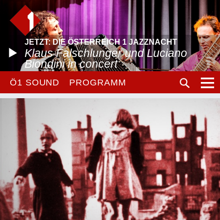
JETZT: DIE ÖSTERREICH 1 JAZZNACHT
Klaus Falschlunger und Luciano
Biondini in concert
Ö1 SOUND
PROGRAMM