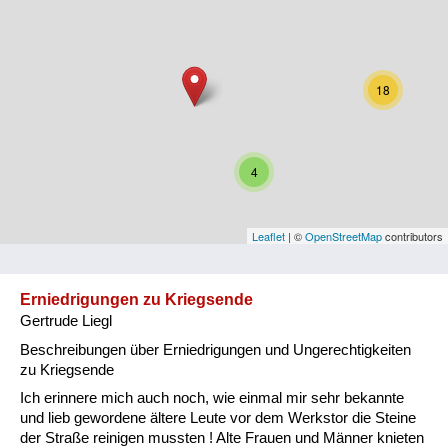
Niederösterreich
Oberösterreich
18
Salzburg
Steiermark
4
Tirol
Vorarlberg
Leaflet
| ©
OpenStreetMap
contributors
Wien
Erniedrigungen zu Kriegsende
Gertrude Liegl
Kategorie
Beschreibungen über Erniedrigungen und Ungerechtigkeiten
Besatzungsmächte
zu Kriegsende
Ich erinnere mich auch noch, wie einmal mir sehr bekannte
Frauen, Mütter, Kinder
und lieb gewordene ältere Leute vor dem Werkstor die Steine
der Straße reinigen mussten ! Alte Frauen und Männer knieten