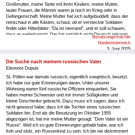
Großmutter, meine Tante mit ihren Kindern, meine Mutter,
lauter Frauen, die Männer waren ja noch im Krieg oder in
Gefangenschaft. Meine Mutter hat sich aufgebuddelt, dass der
reinschaut in alle Kästen, schaut, ob er versteckte Soldaten
findet oder Hitlerbilder: "Da ist niemand", und er soll schauen,
dass er weiterkommt. Der hat natürlich nicht Deutsch gekonnt,
Besatzungsmächte
aber an der Gestik und am Wortschwall – auf einmal ist es ihm
Niederösterreich
zu blöd geworden und er hat seine Pistole gezogen gegen
3. Juni 2025
meine Mutter. Ich bin hinter ihm gestanden und ich musste
annahmen, er erschießt jetzt meine Mutter. Weiß nicht, ob e...
Die Suche nach meinem russischen Vater
Eleonore Dupuis
St. Pölten war damals russisch, eigentlich sowjetisch, besetzt.
Ich habe nur gute Erinnerungen daran. Unter unserer
Wohnung waren fünf russische Offiziere einquartiert. Sie
haben meiner Schwester und mir immer Süßigkeiten und
kleine Geschenke gebracht. Dazu muss ich sagen, dass ich
nicht gewusst habe, dass ich die Tochter eines russischen
Soldaten bin. Erst als die Besatzung im Oktober 1955
abgezogen ist, hat mir meine Mutter gesagt: "Dein Vater ist ein
Russe“. Weil ich so gute Erinnerungen gehabt habe, war ich
froh und stolz, ein Russenkind zu sein. Ich bin nie diskriminiert