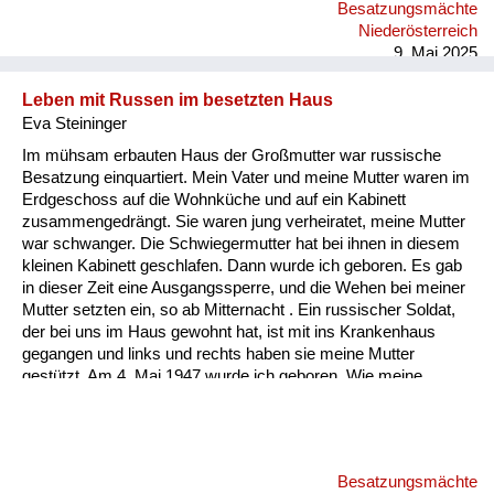
Besatzungsmächte
hat. Dann war große Not. Und für solche Einrichtungen gab es
Niederösterreich
natürlich kein Geld. Man konnte ja nic...
9. Mai 2025
Leben mit Russen im besetzten Haus
Eva Steininger
Im mühsam erbauten Haus der Großmutter war russische
Besatzung einquartiert. Mein Vater und meine Mutter waren im
Erdgeschoss auf die Wohnküche und auf ein Kabinett
zusammengedrängt. Sie waren jung verheiratet, meine Mutter
war schwanger. Die Schwiegermutter hat bei ihnen in diesem
kleinen Kabinett geschlafen. Dann wurde ich geboren. Es gab
in dieser Zeit eine Ausgangssperre, und die Wehen bei meiner
Mutter setzten ein, so ab Mitternacht . Ein russischer Soldat,
der bei uns im Haus gewohnt hat, ist mit ins Krankenhaus
gegangen und links und rechts haben sie meine Mutter
gestützt. Am 4. Mai 1947 wurde ich geboren. Wie meine
Mutter dann mit mir nach Hause kam als neugeborenes Baby,
war in dieser Wohnküche und in diesem kleinen Kabinett mein
Vater, seine Mutter, meine Mutter und ich als Baby. Ich muss
da noch weiter ausholen. Mein Vater wurde als letztes
Besatzungsmächte
Kriegsfutter mit 16 Jahren eingezogen und wurde sofort an die