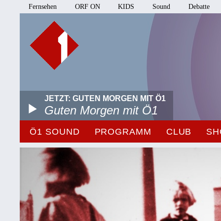
Fernsehen
ORF ON
KIDS
Sound
Debatte
JETZT: GUTEN MORGEN MIT Ö1
Guten Morgen mit Ö1
Ö1 SOUND
PROGRAMM
CLUB
SH