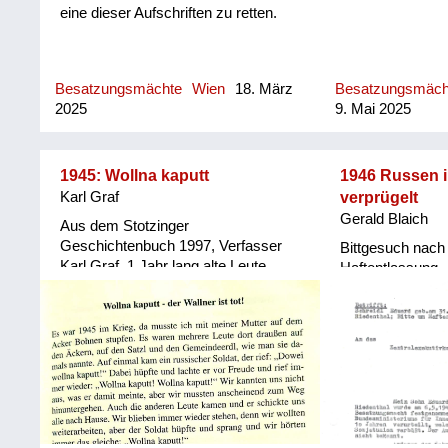
eine dieser Aufschriften zu retten.
Besatzungsmächte
Wien
18. März
Besatzungsmäc
2025
9. Mai 2025
1945: Wollna kaputt
1946 Russen i
Karl Graf
verprügelt
Gerald Blaich
Aus dem Stotzinger
Geschichtenbuch 1997, Verfasser
Bittgesuch nac
Karl Graf. 1 Jahr lang alte Leute
Haftentlassung
befragt, die heute vielfach nicht mehr
leben.