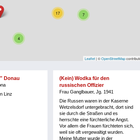
17
7
4
Leaflet
| ©
OpenStreetMap
contribut
e" Donau
(Kein) Wodka für den
ona
russischen Offizier
Frau Ganglbauer, Jg. 1941
n Linz
Die Russen waren in der Kaserne
Wetzelsdorf untergebracht, dort sind
sie durch die Straßen und es
herrschte eine fürchterliche Angst.
Vor allem die Frauen fürchteten sich,
weil sie oft vergewaltigt wurden.
Meine Mutter wurde in der