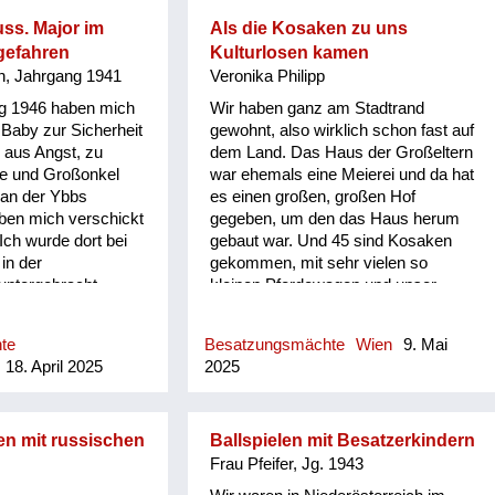
im Gegenteil, der Mangel an allem
abgezogen, teilweise wurde
war noch gravierender. In meiner
gewunken und sind Freundschaften
uss. Major im
Als die Kosaken zu uns
Erinnerung waren die nächsten zwei
entstanden zu den Einheimischen.
gefahren
Kulturlosen kamen
Jahre die härtesten, die ich erlebt
Aber man war sehr froh. Generell
in, Jahrgang 1941
Veronika Philipp
habe. Wir Kinder mussten ...
war man sehr froh, dass sie
ng 1946 haben mich
Wir haben ganz am Stadtrand
abgezogen sind. Ich habe in
 Baby zur Sicherheit
gewohnt, also wirklich schon fast auf
Erinnerung, es waren alle
 aus Angst, zu
dem Land. Das Haus der Großeltern
traumatisiert. Also ich glaube, alle
te und Großonkel
war ehemals eine Meierei und da hat
Männer, die vom Krieg
 an der Ybbs
es einen großen, großen Hof
heimgekommen sind, waren
aben mich verschickt
gegeben, um den das Haus herum
verrückt oder hätten in ein Irrenhaus
Ich wurde dort bei
gebaut war. Und 45 sind Kosaken
gehört. Aber die Situation war
in der
gekommen, mit sehr vielen so
natürlich damals so, dass da erst
 untergebracht,
kleinen Pferdewagen und unser
diese Traumatisierungen noch gar
hönen großen
ganzer Hof war vollgestellt. Es
nichts gewusst hat. Dann war große
e wenige Tage oder
waren keine Männer im Haus, sie
Not. Und für solche Einrichtungen
te
Besatzungsmächte
Wien
9. Mai
 von den Russen
haben uns gut behandelt, sie haben
gab es natürlich kein Geld. Man
18. April 2025
2025
sischer Major hat
sogar gekocht. Es war eine Art
konnte ja nic...
 inklusive mich im
Eierspeis mit Speck, sie haben uns
 des Hauses
auch aufgefordert, zu essen. Meine
eil er oben seine
Mutter hat gesagt, es ist uns so
n mit russischen
Ballspielen mit Besatzerkindern
eine Kommandantur
schlecht davon geworden, weil wir
Frau Pfeifer, Jg. 1943
. Mein Onkel war
waren ja so ausgehungert und das