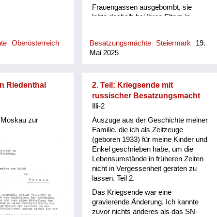
Frauengassen ausgebombt, sie
lebte deshalb bei ihren Eltern in
Wetzelsdorf. Die Frauen haben sich
alt und arm angezogen, die Tochter
hte
Oberösterreich
Besatzungsmächte
Steiermark
19.
am Dachboden versteckt. Eines
Mai 2025
Tages kam einer, dessen Uniform
vermuten ließ, dass er einen
höheren Rang innehatte. Er ging ins
Haus hinein, setzte sich in die
n Riedenthal
2. Teil: Kriegsende mit
Küche, meine Großmutter und mein
russischer Besatzungsmacht
Großvater, der pensionierter
Illi-2
Revieroberinspektor war, meine
h Moskau zur
Auszuge aus der Geschichte meiner
Mutter und ich drückten uns an die
Familie, die ich als Zeitzeuge
Wand. Er saß da, schlug mit der
(geboren 1933) für meine Kinder und
Faust auf den Tisch und brüllte
Enkel geschrieben habe, um die
„Wodka, Wodka“! Meine Großmutter
Lebensumstände in früheren Zeiten
und Mutter sagten immer wieder, sie
nicht in Vergessenheit geraten zu
hätten keinen, er wiederum brüllte
lassen. Teil 2.
wieder „Wodka“! Ich dachte mir,
dass das komisch war, geh dann mit
Das Kriegsende war eine
einem Glas zum Wasserhahn, fülle
gravierende Änderung. Ich kannte
es mit Wasser und stelle es vor ihn
zuvor nichts anderes als das SN-