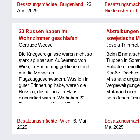
Besatzungsmächte
Burgenland
23.
Besatzungsmäch
April 2025
Niederösterreich
20 Russen haben im
Abtreibungen
Wohnzimmer geschlafen
sowjetische Mi
Gertrude Weese
Josefa Trimmel,
Die Kriegsereignisse waren nicht so
Beim Einmarsch
stark spürbar am Außenrand von
Truppen in Schat
Wien, in Erinnerung geblieben sind
Soldaten freundl
mir die Menge an
Straße. Doch es
Flugzeuggeschwadern. Was ich in
Misshandlungen
guter Erinnerung habe, waren die
Vergewaltigunge
Russen, die bei uns im Haus
Militärärztinnen 
einquartiert waren. Wir haben 20
betroffenen Fra
Russen einmal über 14 Tage im
wurden, Abtreib
Wohnzimmer meiner Eltern gehabt.
Wir haben im Nebenzimmer
Besatzungsmächte
Wien
6. Mai
Besatzungsmäc
geschlafen mit den Eltern und der
2025
Mai 2025
Großmutter, Gott sei Dank ist nichts
passiert. Man musste das