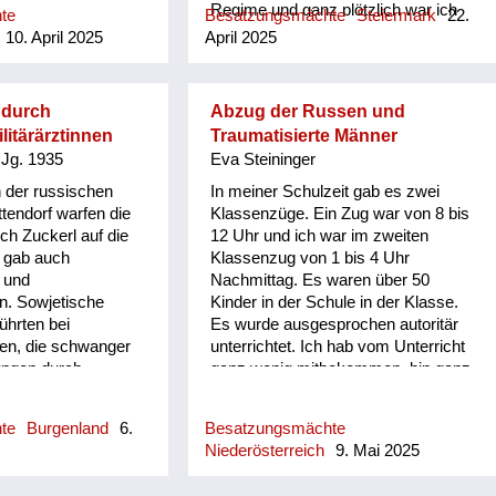
hin. Er hat so zu lachen begonnen,
Regime und ganz plötzlich war ich
te
Besatzungsmächte
Steiermark
22.
schall...
kein Hitlerjunge (Pimpf) mehr. Total
10. April 2025
April 2025
ungewohnt und mir deshalb
schwerfallend, war zum Beispiel die
erforderliche andere Art des
 durch
Abzug der Russen und
Grüßens, statt des alleinigen „Heil
litärärztinnen
Traumatisierte Männer
Hitler“ nun „Grüß Gott“, „Guten
 Jg. 1935
Eva Steininger
Morgen“ bzw. „Guten Abend“ oder
sogar „Küss die Hand“! So passierte
 der russischen
In meiner Schulzeit gab es zwei
einem zum Beispiel oft noch lange,
tendorf warfen die
Klassenzüge. Ein Zug war von 8 bis
dass beim Eintritt des Lehrers in die
ich Zuckerl auf die
12 Uhr und ich war im zweiten
Schulklasse automatisch die rechte
 gab auch
Klassenzug von 1 bis 4 Uhr
Hand in die Höhe schnellte, so wie
 und
Nachmittag. Es waren über 50
es einem jahrelang beigebracht
n. Sowjetische
Kinder in der Schule in der Klasse.
wurde. Man spürte eine allgemeine
führten bei
Es wurde ausgesprochen autoritär
Veränderung der Stimmungslage,
uen, die schwanger
unterrichtet. Ich hab vom Unterricht
einerseits Freude, dass der Krieg zu
ungen durch.
ganz wenig mitbekommen, bin ganz
Ende ist, andererseits aber
hinten gesessen in den letzten
Besorgnis, wie die Zukunft unter den
Reihen. I Und dann 55 sind die
hte
Burgenland
6.
Besatzungsmächte
Besatzungsmächten sein wird. Denn
Russen abgezogen. Das war wie ein
Niederösterreich
9. Mai 2025
eine Verbesserung der
Volksfest in Zwettl. Die Blasmusik ist
Lebensumstände zeigte sich nicht,
gefahren, die Russen sind