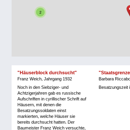
Steiermark
Fluchtgeschichten
2
Tirol
Familiengeschichten
Vorarlberg
Schule
und
Wien
Ausbildung
Wiederaufbau
und
"Häuserblock durchsucht"
"Staatsgrenz
Staatsvertrag
Franz Weich, Jahrgang 1932
Barbara Riccab
Wohnen
Noch in den Siebziger- und
Besatzungszeit i
Achtzigerjahren gab es russische
Aufschriften in cyrillischer Schrift auf
sonstiges
Häusern, mit denen die
Besatzungssoldaten einst
markierten, welche Häuser sie
bereits durchsucht hatten. Der
Baumeister Franz Weich versuchte,