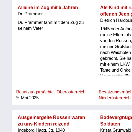
Wohnzimmer durchqueren, um aufs
Klo zu gehen. In der Nacht sind auch
Alleine im Zug mit 6 Jahren
Als Kind mit r
andere gekommen und haben die
Dr. Prammer
offenen Jeep 
Kästen durchsucht, um zu schauen,
Dietrich Hardou
Dr. Prammer fährt mit dem Zug zu
ob sie wo Nazis finden. Zwei Jahre
seinem Vater
1945 oder Anfa
lang waren später auch zwei
meine Eltern als
Offiziere einquartiert bei uns. Obwohl
vor den Russen,
sie auf die alten Ölgemälde
meiner Großtan
geschossen haben, haben wir uns
nach Waidhofen
nicht geängstigt, wir fühlten uns von
gebracht. Sie h
den Eltern beschützt. Und ich
mit einem LKW. 
erinnere mich an die unheimlich
Tante und Onkel 
schönen Marschgesänge, die die
Herrschaftsvilla
Russen beim Marschieren durch die
einem wundersc
Straßen gesungen haben.
Haus. Das wurd
Besatzungsmächte
Oberösterreich
Besatzungsmäch
Wochen nachher
9. Mai 2025
Niederösterreich
besetzt. Ein rus
Onkel und Tante,
unteren Bereich
untergebracht, w
Ausgemergelte Russen waren
Badevergnüge
Residenz und s
zu uns Kindern reizend
Soldaten
eingerichtet hat
Ingeborg Hagg, Jg. 1940
Krista Grünwald