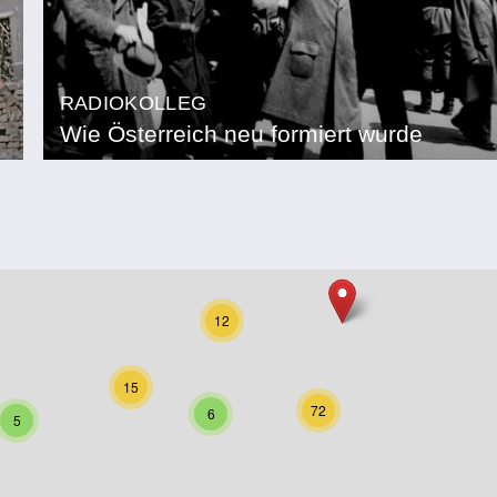
RADIOKOLLEG
Wie Österreich neu formiert wurde
12
15
72
6
5