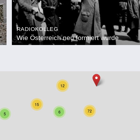
RADIOKOLLEG
Wie Österreich neu formiert wurde
12
15
72
6
5