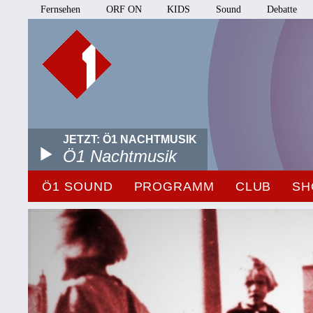
Fernsehen
ORF ON
KIDS
Sound
Debatte
JETZT: Ö1 NACHTMUSIK
Ö1 Nachtmusik
Ö1 SOUND
PROGRAMM
CLUB
SH