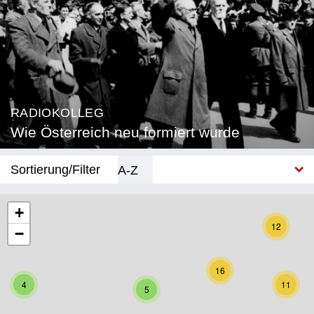
RADIOKOLLEG
Wie Österreich neu formiert wurde
Sortierung/Filter
A-Z
Neu
+
12
−
Bundesland
Burgenland
16
4
11
5
Kärnten