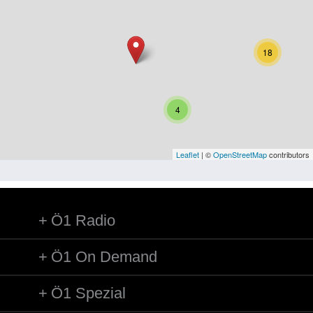
Niederösterreich
Oberösterreich
18
Salzburg
Steiermark
4
Tirol
Vorarlberg
Leaflet
| ©
OpenStreetMap
contributors
Wien
Ö1 Radio
Kategorie
Besatzungsmächte
Ö1 On Demand
Frauen, Mütter, Kinder
Ö1 Spezial
Versorgung