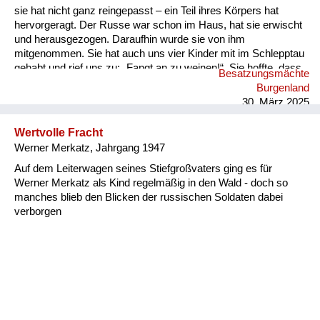
sie hat nicht ganz reingepasst – ein Teil ihres Körpers hat
hervorgeragt. Der Russe war schon im Haus, hat sie erwischt
und herausgezogen. Daraufhin wurde sie von ihm
mitgenommen. Sie hat auch uns vier Kinder mit im Schlepptau
gehabt und rief uns zu: „Fangt an zu weinen!“. Sie hoffte, dass
Besatzungsmächte
wir damit Mitleid erregen könnten. Wir folgten ihr, aber einer
Burgenland
meiner Brüder war widerspenstig – er hat sich geweigert zu
30. März 2025
weinen. „Ich weine doch nicht für den Russen!“, sagte er...
Wertvolle Fracht
Werner Merkatz, Jahrgang 1947
Auf dem Leiterwagen seines Stiefgroßvaters ging es für
Werner Merkatz als Kind regelmäßig in den Wald - doch so
manches blieb den Blicken der russischen Soldaten dabei
verborgen