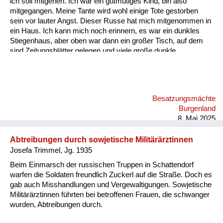
ich soll mitgehen. Ich war ein gutmütiges Kind, bin also
Versorgung
mitgegangen. Meine Tante wird wohl einige Tote gestorben
sein vor lauter Angst. Dieser Russe hat mich mitgenommen in
Heimkehrer
ein Haus. Ich kann mich noch erinnern, es war ein dunkles
Stiegenhaus, aber oben war dann ein großer Tisch, auf dem
Fluchtgeschichten
sind Zeitungsblätter gelegen und viele große dunkle
Lebkuchen. Er hat mir ein paar Lebkuchen in Zeitungspapier
Familiengeschichten
eingepackt und hat mich wohlbehalten zu meiner Tante wieder
zurückgebracht. - Das ist ein Beleg dafür, dass die Russen
Schule und Ausbildung
zwar zu Frauen und Mädchen furchtbar waren, aber Kinder
Besatzungsmächte
gemocht haben.
Wiederaufbau und
Burgenland
Staatsvertrag
8. Mai 2025
Wohnen
Abtreibungen durch sowjetische Militärärztinnen
Josefa Trimmel, Jg. 1935
sonstiges
Beim Einmarsch der russischen Truppen in Schattendorf
warfen die Soldaten freundlich Zuckerl auf die Straße. Doch es
gab auch Misshandlungen und Vergewaltigungen. Sowjetische
Militärärztinnen führten bei betroffenen Frauen, die schwanger
wurden, Abtreibungen durch.