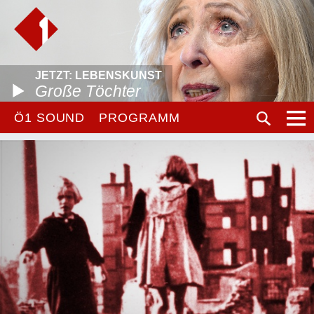
JETZT: LEBENSKUNST
Große Töchter
Ö1 SOUND
PROGRAMM