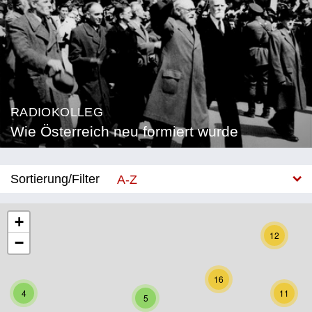
RADIOKOLLEG
Wie Österreich neu formiert wurde
Sortierung/Filter
A-Z
Neu
+
12
−
Bundesland
Burgenland
16
4
11
5
Kärnten