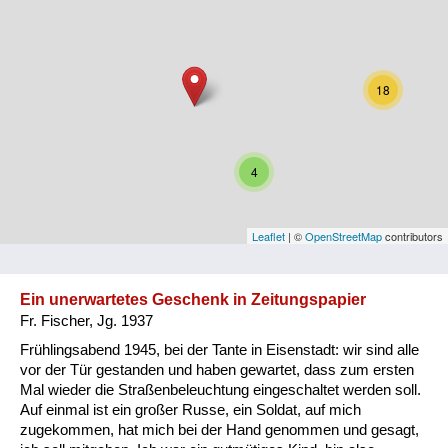
Niederösterreich
Oberösterreich
18
Salzburg
Steiermark
4
Tirol
Vorarlberg
Leaflet
| ©
OpenStreetMap
contributors
Wien
Ein unerwartetes Geschenk in Zeitungspapier
Fr. Fischer, Jg. 1937
Kategorie
Frühlingsabend 1945, bei der Tante in Eisenstadt: wir sind alle
Besatzungsmächte
vor der Tür gestanden und haben gewartet, dass zum ersten
Mal wieder die Straßenbeleuchtung eingeschaltet werden soll.
Frauen, Mütter, Kinder
Auf einmal ist ein großer Russe, ein Soldat, auf mich
zugekommen, hat mich bei der Hand genommen und gesagt,