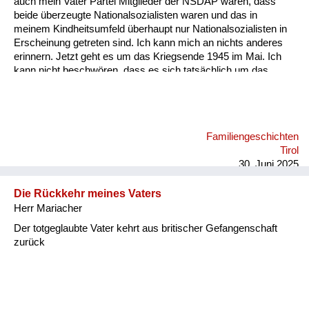
auch mein Vater Partei Mitglieder der NSDAP waren, dass
Versorgung
beide überzeugte Nationalsozialisten waren und das in
meinem Kindheitsumfeld überhaupt nur Nationalsozialisten in
Heimkehrer
Erscheinung getreten sind. Ich kann mich an nichts anderes
erinnern. Jetzt geht es um das Kriegsende 1945 im Mai. Ich
Fluchtgeschichten
kann nicht beschwören, dass es sich tatsächlich um das
Kriegsende oder um Hitlers Tod gehandelt hat, der Ende April
Familiengeschichten
im Radio verlautbart wurde, dass er heldenmütig im Kampf
gefallen sei. Auf jeden Fall bin ich damals mit meiner Mutter
Schule und Ausbildung
von unserem Gehöft am Berghang hinunter auf den Dorfplatz
Familiengeschichten
gegangen, wo vor dem einzigen höheren Haus, das dort
Wiederaufbau und
Tirol
existiert hat, in Sankt Jakob vor dem Hotel Post ein
Staatsvertrag
30. Juni 2025
Fahnenmast wa...
Wohnen
Die Rückkehr meines Vaters
Herr Mariacher
sonstiges
Der totgeglaubte Vater kehrt aus britischer Gefangenschaft
zurück