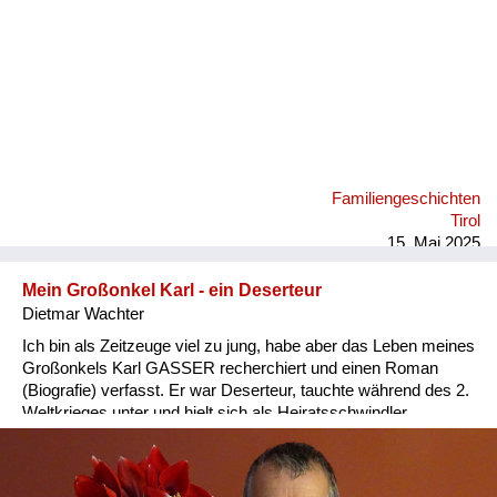
Familiengeschichten
Tirol
15. Mai 2025
Mein Großonkel Karl - ein Deserteur
Dietmar Wachter
Ich bin als Zeitzeuge viel zu jung, habe aber das Leben meines
Großonkels Karl GASSER recherchiert und einen Roman
(Biografie) verfasst. Er war Deserteur, tauchte während des 2.
Weltkrieges unter und hielt sich als Heiratsschwindler,
Betrüger und Hochstapler über Wasser. Er schleppte Juden
und Nazis gleichfalls. Nach dem Krieg tauchte er unter.