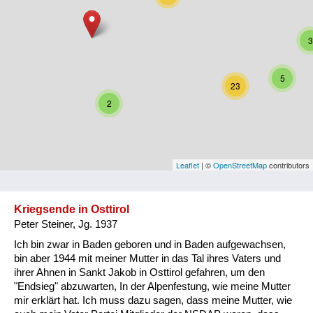
Niederösterreich
3
Oberösterreich
Salzburg
5
23
Steiermark
2
Tirol
Vorarlberg
Leaflet
| ©
OpenStreetMap
contributors
Wien
Kriegsende in Osttirol
Peter Steiner, Jg. 1937
Kategorie
Ich bin zwar in Baden geboren und in Baden aufgewachsen,
Besatzungsmächte
bin aber 1944 mit meiner Mutter in das Tal ihres Vaters und
ihrer Ahnen in Sankt Jakob in Osttirol gefahren, um den
Frauen, Mütter, Kinder
"Endsieg" abzuwarten, In der Alpenfestung, wie meine Mutter
mir erklärt hat. Ich muss dazu sagen, dass meine Mutter, wie