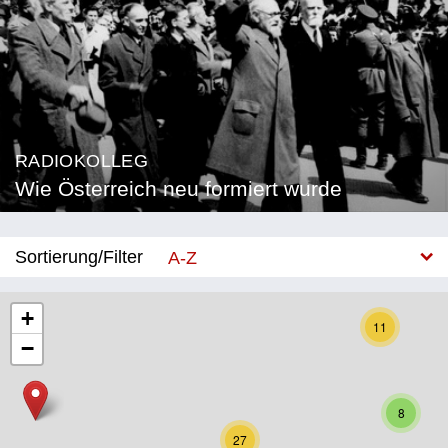
RADIOKOLLEG
Wie Österreich neu formiert wurde
Sortierung/Filter
A-Z
Neu
+
11
−
Bundesland
Burgenland
8
Kärnten
27