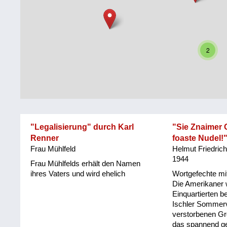
Steiermark
Fluchtgeschichten
Tirol
Familiengeschichten
2
Vorarlberg
Schule
und
Wien
Ausbildung
Wiederaufbau
und
"Legalisierung" durch Karl
"Sie Znaimer 
Staatsvertrag
Renner
foaste Nudel!
Frau Mühlfeld
Helmut Friedric
Wohnen
1944
Frau Mühlfelds erhält den Namen
sonstiges
ihres Vaters und wird ehelich
Wortgefechte mit
Die Amerikaner 
Einquartierten b
Ischler Sommerv
verstorbenen Gr
das spannend ge