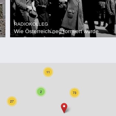
RADIOKOLLEG
Wie Österreich neu formiert wurde
11
2
73
27