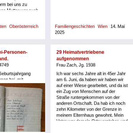
orm bei uns zu
nge Mutter war auch
Kontakt. Und das hat
r verurteilt: Was
hten
Oberösterreich
Familiengeschichten
Wien
14. Mai
e sagen! Bald darauf
2025
 Flüchtlingsfamilie
 Gegend in unserer
 Das war natürlich
meine Großmutter
ei-Personen-
29 Heimatvertriebene
ikaner hatten noch
and.
aufgenommen
tatus verliehen.
 4749
Frau Zach, Jg. 1938
ut, weil ich als
 Geburtsjahrgang
Ich war sechs Jahre alt in 45er Jahr
raden hatte,
sen bei, mit
am 6. Juni, da haben wir haben wir
Großmutter sich
ltern in einem
auf einer Wiese gearbeitet, und da ist
u dieser
tätte, Wien. Sie:
ein Zug von Menschen auf der
e verfeindet hat.
 geb. 1949
Straße runtergekommen von der
er hat immer
gewachsen in Heimen
anderen Ortschaft. Da hab ich noch
imer Gurkn! Znaim
nnerung, kollektives
zehn Kilometer von der Grenze in
müsezucht Gegend.
Wien und NÖ, 1954/56
meinem Elternhaus gewohnt. Mein
us Südmähren hat
r: Ein
Vater war damals Ortsvorsteher, und
te Nudel! Meine
wohlgenährtes,
wir haben eine neu gebautes Haus
ja nicht ganz
 Kind; die Meinung
gehabt, wo noch niemand drin