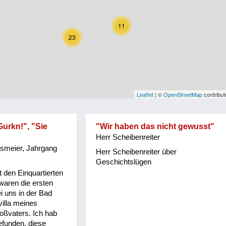
11
23
Leaflet
| ©
OpenStreetMap
contribut
Gurkn!", "Sie
"Wir haben das nicht gewusst"
"
Herr Scheibenreiter
hsmeier, Jahrgang
Herr Scheibenreiter über
Geschichtslügen
 den Einquartierten
waren die ersten
ei uns in der Bad
illa meines
oßvaters. Ich hab
funden, diese