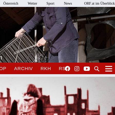
Österreich
Wetter
Sport
News
ORF.at im Überblick
n
OP
ARCHIV
RKH
RSO