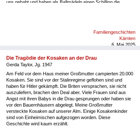
uns gehabt und haben als Ballmädeln einen Schilling die
Stunde, dann zwei Schilling zu zweit. Dann sind wir jeden Tag
ins Kino oder Eis essen gegangen, wir zwei Fratzen, statt
unser geringes Einkommen aufzubessern. Ich habe am
Bacherl Neunäugel mit der Hand gefischt. Wir Kinder hatten
Familiengeschichten
ein freies Leben damals in Velden. An den Vater haben wir nur
Kärnten
hie und da gedacht. Kommt er vielleicht doch wieder...
6. Mai 2025
Die Tragödie der Kosaken an der Drau
Gerda Taylor, Jg. 1947
Am Feld vor dem Haus meiner Großmutter campierten 20.000
Kosaken. Sie sind vor der Stalinregime geflohen sind und
haben für Hitler gekämpft. Die Briten versprachen, sie nicht
auszuliefern, brachen den Deal aber. Viele Frauen sind aus
Angst mit ihren Babys in die Drau gesprungen oder haben sie
vor den Bauernhäusern abgelegt. Meine Großmutter
versteckte Kosaken auf unserer Alm. Einige Kosakenkinder
sind von Einheimischen aufgezogen worden. Diese
Geschichte wird kaum erzählt.