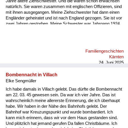
Jahre ältere Ziehschwester. Und die waren schon erwachsen
natürlich. Sie waren zusammen mit englischen Offizieren, sind
mit ihnen ausgegangen. Meine Ziehschwester hat dann einen
Engländer geheiratet und ist nach England gezogen. Sie ist vor
zwei Jahren gestorben. Meine Schwester war Jahrgang 1924,
die war auch verlobt mit einem englischen Offizier. Aber meine
Eltern haben ihr verboten zu heiraten. Das ist damals noch
möglich gewesen.
Familiengeschichten
Kärnten
24. Juni 2025
Bombennacht in Villach
Elke Sengmüller
Ich habe damals in Villach gelebt. Das dürfte die Bombennacht
am 22. 03. 45 gewesen sein. Da war ich vier Jahre. Das ist
wahrscheinlich meine allererste Erinnerung, die ich überhaupt
habe. Wir haben in der Nähe des Bahnhofs gelebt. Der
Bahnhof war Kreuzungspunkt und wurde bombardiert. Ich
kann mich erinnern, dass wir vor dem Haus gestanden sind.
Und plötzlich hat jemand gerufen Da fallen Christbäume. Ich