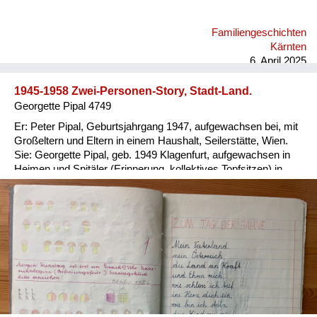
Familiengeschichten
Kärnten
6. April 2025
1945-1958 Zwei-Personen-Story, Stadt-Land.
Georgette Pipal 4749
Er: Peter Pipal, Geburtsjahrgang 1947, aufgewachsen bei, mit
Großeltern und Eltern in einem Haushalt, Seilerstätte, Wien.
Sie: Georgette Pipal, geb. 1949 Klagenfurt, aufgewachsen in
Heimen und Spitäler (Erinnerung, kollektives Topfsitzen) in
Wien und NÖ, 1954/56 Adoptivfamilie. Er: Ein wohlbehütetes,
wohlgenährtes, übergewichtiges Kind; die Meinung der
abgemagerten Groß-Eltern, man braucht Reserven für alle
Fälle. Sie: 1951 abgenommenes, abgegebenes
Besatzungskind (Vater Brite, Mutter Deutsche in Ö.), in
Kinder-übernahmestelle der Stadt Wien, Lustkandelgasse
gelandet; Eltern und Adoption unbekannt; nach später
Recherche via Jugendamt Wien 1997 und Rotes Kreuz 2014
Daten zur eigenen Person erhalten. Er: Als Kind striktes
Verbot, wegen Verletzungsgefahr, Gebäuderuinen zu betreten;