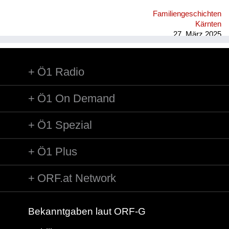
im Hof Seilerstätte 8 wurde Federball gespielt, im Winter
Familiengeschichten
gerodelt, auch im nahen Stadtpark; on top im Wohnhaus
Kärnten
wurden Hühner und Hasen gehalten, das Nebenhaus war eine
27. März 2025
Ruine, im Wohnblock gab es eine ...
Ö1 Radio
Ö1 On Demand
Ö1 Spezial
Ö1 Plus
ORF.at Network
Bekanntgaben laut ORF-G