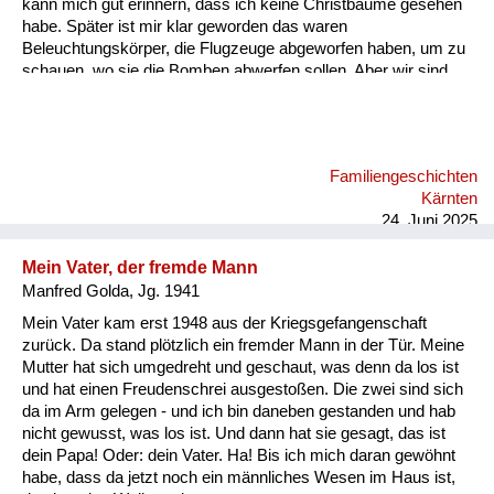
kann mich gut erinnern, dass ich keine Christbäume gesehen
habe. Später ist mir klar geworden das waren
Beleuchtungskörper, die Flugzeuge abgeworfen haben, um zu
schauen, wo sie die Bomben abwerfen sollen. Aber wir sind
dann sehr schnell in den Keller gegangen. Wir hatten einen
Keller, den mein Vater abgestützt hat, damit er nicht einbricht,
falls eine Bombe aufs Haus fällt. Ich kann mich an die Bombe,
die in unser Haus gefallen ist, nicht erinnern. Aber daran, wie
Familiengeschichten
wir aus dem Keller rausgegangen sind. Es hat einen
Kärnten
Kellerausgang gegeben, in den Garten und der war voller
24. Juni 2025
Schutt. A...
Mein Vater, der fremde Mann
Manfred Golda, Jg. 1941
Mein Vater kam erst 1948 aus der Kriegsgefangenschaft
zurück. Da stand plötzlich ein fremder Mann in der Tür. Meine
Mutter hat sich umgedreht und geschaut, was denn da los ist
und hat einen Freudenschrei ausgestoßen. Die zwei sind sich
da im Arm gelegen - und ich bin daneben gestanden und hab
nicht gewusst, was los ist. Und dann hat sie gesagt, das ist
dein Papa! Oder: dein Vater. Ha! Bis ich mich daran gewöhnt
habe, dass da jetzt noch ein männliches Wesen im Haus ist,