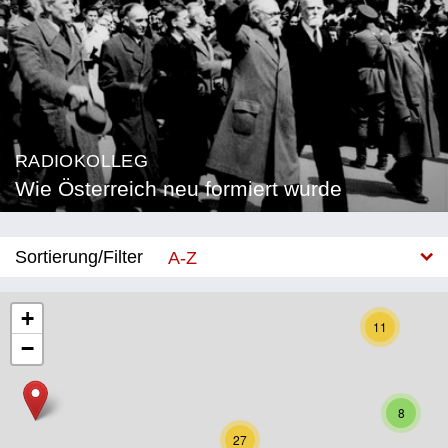
RADIOKOLLEG
Wie Österreich neu formiert wurde
Sortierung/Filter
A-Z
Neu
+
11
−
Bundesland
Burgenland
8
Kärnten
27