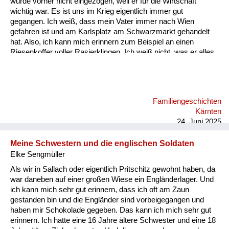
wurde vorher nicht eingezogen, weil er für die Wirtschaft
Versorgung
wichtig war. Es ist uns im Krieg eigentlich immer gut
gegangen. Ich weiß, dass mein Vater immer nach Wien
Heimkehrer
gefahren ist und am Karlsplatz am Schwarzmarkt gehandelt
hat. Also, ich kann mich erinnern zum Beispiel an einen
Fluchtgeschichten
Riesenkoffer voller Rasierklingen. Ich weiß nicht, was er alles
gehandelt hat, aber an die Rasierklingen kann ich mich
Familiengeschichten
erinnern. Ich glaube, das war etwas sehr Wertvolles damals.
Schule und Ausbildung
Familiengeschichten
Wiederaufbau und
Kärnten
Staatsvertrag
24. Juni 2025
Wohnen
Meine Schwestern und die englischen Soldaten
Elke Sengmüller
sonstiges
Als wir in Sallach oder eigentlich Pritschitz gewohnt haben, da
war daneben auf einer großen Wiese ein Engländerlager. Und
ich kann mich sehr gut erinnern, dass ich oft am Zaun
gestanden bin und die Engländer sind vorbeigegangen und
haben mir Schokolade gegeben. Das kann ich mich sehr gut
erinnern. Ich hatte eine 16 Jahre ältere Schwester und eine 18