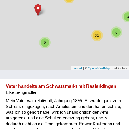
Niederösterreich
3
Oberösterreich
Salzburg
5
23
Steiermark
2
Tirol
Vorarlberg
Leaflet
| ©
OpenStreetMap
contributors
Wien
Vater handelte am Schwarzmarkt mit Rasierklingen
Elke Sengmüller
Kategorie
Mein Vater war relativ alt, Jahrgang 1895. Er wurde ganz zum
Besatzungsmächte
Schluss eingezogen, nach Arnoldstein und dort hat er sich so,
was ich so gehört habe, wirklich unabsichtlich den Arm
Frauen, Mütter, Kinder
ausgerenkt und eine Schulterverletzung gehabt, und ist
dadurch nicht an die Front gekommen. Er war Kaufmann und