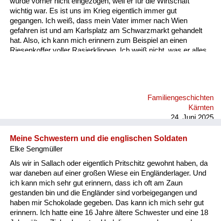
wurde vorher nicht eingezogen, weil er für die Wirtschaft
Versorgung
wichtig war. Es ist uns im Krieg eigentlich immer gut
gegangen. Ich weiß, dass mein Vater immer nach Wien
Heimkehrer
gefahren ist und am Karlsplatz am Schwarzmarkt gehandelt
hat. Also, ich kann mich erinnern zum Beispiel an einen
Fluchtgeschichten
Riesenkoffer voller Rasierklingen. Ich weiß nicht, was er alles
gehandelt hat, aber an die Rasierklingen kann ich mich
Familiengeschichten
erinnern. Ich glaube, das war etwas sehr Wertvolles damals.
Schule und Ausbildung
Familiengeschichten
Wiederaufbau und
Kärnten
Staatsvertrag
24. Juni 2025
Wohnen
Meine Schwestern und die englischen Soldaten
Elke Sengmüller
sonstiges
Als wir in Sallach oder eigentlich Pritschitz gewohnt haben, da
war daneben auf einer großen Wiese ein Engländerlager. Und
ich kann mich sehr gut erinnern, dass ich oft am Zaun
gestanden bin und die Engländer sind vorbeigegangen und
haben mir Schokolade gegeben. Das kann ich mich sehr gut
erinnern. Ich hatte eine 16 Jahre ältere Schwester und eine 18