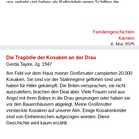
uns gehabt und haben als Ballmädeln einen Schilling die
Stunde, dann zwei Schilling zu zweit. Dann sind wir jeden Tag
ins Kino oder Eis essen gegangen, wir zwei Fratzen, statt
unser geringes Einkommen aufzubessern. Ich habe am
Bacherl Neunäugel mit der Hand gefischt. Wir Kinder hatten
Familiengeschichten
ein freies Leben damals in Velden. An den Vater haben wir nur
Kärnten
hie und da gedacht. Kommt er vielleicht doch wieder...
6. Mai 2025
Die Tragödie der Kosaken an der Drau
Gerda Taylor, Jg. 1947
Am Feld vor dem Haus meiner Großmutter campierten 20.000
Kosaken. Sie sind vor der Stalinregime geflohen sind und
haben für Hitler gekämpft. Die Briten versprachen, sie nicht
auszuliefern, brachen den Deal aber. Viele Frauen sind aus
Angst mit ihren Babys in die Drau gesprungen oder haben sie
vor den Bauernhäusern abgelegt. Meine Großmutter
versteckte Kosaken auf unserer Alm. Einige Kosakenkinder
sind von Einheimischen aufgezogen worden. Diese
Geschichte wird kaum erzählt.