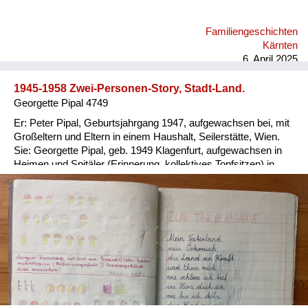
Familiengeschichten
Kärnten
6. April 2025
1945-1958 Zwei-Personen-Story, Stadt-Land.
Georgette Pipal 4749
Er: Peter Pipal, Geburtsjahrgang 1947, aufgewachsen bei, mit
Großeltern und Eltern in einem Haushalt, Seilerstätte, Wien.
Sie: Georgette Pipal, geb. 1949 Klagenfurt, aufgewachsen in
Heimen und Spitäler (Erinnerung, kollektives Topfsitzen) in
Wien und NÖ, 1954/56 Adoptivfamilie. Er: Ein wohlbehütetes,
wohlgenährtes, übergewichtiges Kind; die Meinung der
abgemagerten Groß-Eltern, man braucht Reserven für alle
Fälle. Sie: 1951 abgenommenes, abgegebenes
Besatzungskind (Vater Brite, Mutter Deutsche in Ö.), in
Kinder-übernahmestelle der Stadt Wien, Lustkandelgasse
gelandet; Eltern und Adoption unbekannt; nach später
Recherche via Jugendamt Wien 1997 und Rotes Kreuz 2014
Daten zur eigenen Person erhalten. Er: Als Kind striktes
Verbot, wegen Verletzungsgefahr, Gebäuderuinen zu betreten;