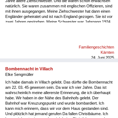
Jahre ältere Ziehschwester. Und die waren schon erwachsen
natürlich. Sie waren zusammen mit englischen Offizieren, sind
mit ihnen ausgegangen. Meine Ziehschwester hat dann einen
Engländer geheiratet und ist nach England gezogen. Sie ist vor
zwei Jahren gestorben. Meine Schwester war Jahrgang 1924,
die war auch verlobt mit einem englischen Offizier. Aber meine
Eltern haben ihr verboten zu heiraten. Das ist damals noch
möglich gewesen.
Familiengeschichten
Kärnten
24. Juni 2025
Bombennacht in Villach
Elke Sengmüller
Ich habe damals in Villach gelebt. Das dürfte die Bombennacht
am 22. 03. 45 gewesen sein. Da war ich vier Jahre. Das ist
wahrscheinlich meine allererste Erinnerung, die ich überhaupt
habe. Wir haben in der Nähe des Bahnhofs gelebt. Der
Bahnhof war Kreuzungspunkt und wurde bombardiert. Ich
kann mich erinnern, dass wir vor dem Haus gestanden sind.
Und plötzlich hat jemand gerufen Da fallen Christbäume. Ich