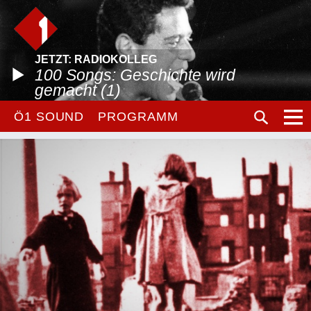
JETZT: RADIOKOLLEG
100 Songs: Geschichte wird
gemacht (1)
Ö1 SOUND
PROGRAMM