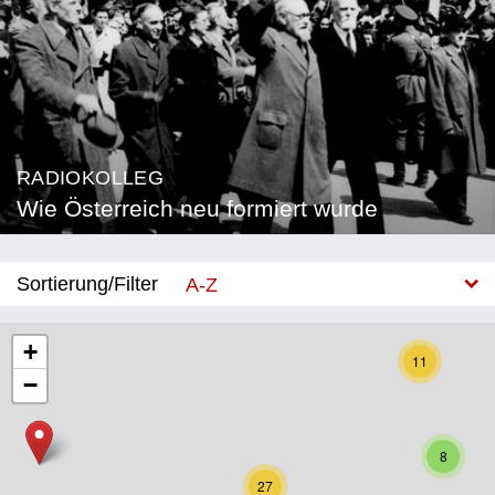
RADIOKOLLEG
Wie Österreich neu formiert wurde
Sortierung/Filter
A-Z
Neu
+
11
−
Bundesland
Burgenland
8
Kärnten
27