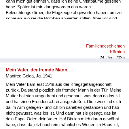
kann mich gut erinnern, dass ich keine Christbäume gesehen
habe. Später ist mir klar geworden das waren
Beleuchtungskörper, die Flugzeuge abgeworfen haben, um zu
schauen, wo sie die Bomben abwerfen sollen. Aber wir sind
dann sehr schnell in den Keller gegangen. Wir hatten einen
Keller, den mein Vater abgestützt hat, damit er nicht einbricht,
falls eine Bombe aufs Haus fällt. Ich kann mich an die Bombe,
die in unser Haus gefallen ist, nicht erinnern. Aber daran, wie
Familiengeschichten
wir aus dem Keller rausgegangen sind. Es hat einen
Kärnten
Kellerausgang gegeben, in den Garten und der war voller
24. Juni 2025
Schutt. A...
Mein Vater, der fremde Mann
Manfred Golda, Jg. 1941
Mein Vater kam erst 1948 aus der Kriegsgefangenschaft
zurück. Da stand plötzlich ein fremder Mann in der Tür. Meine
Mutter hat sich umgedreht und geschaut, was denn da los ist
und hat einen Freudenschrei ausgestoßen. Die zwei sind sich
da im Arm gelegen - und ich bin daneben gestanden und hab
nicht gewusst, was los ist. Und dann hat sie gesagt, das ist
dein Papa! Oder: dein Vater. Ha! Bis ich mich daran gewöhnt
habe, dass da jetzt noch ein männliches Wesen im Haus ist,