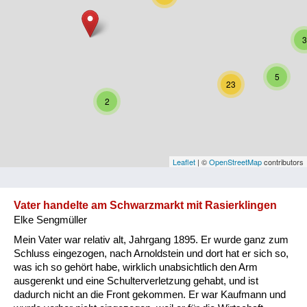
Niederösterreich
3
Oberösterreich
Salzburg
5
23
Steiermark
2
Tirol
Vorarlberg
Leaflet
| ©
OpenStreetMap
contributors
Wien
Vater handelte am Schwarzmarkt mit Rasierklingen
Elke Sengmüller
Kategorie
Mein Vater war relativ alt, Jahrgang 1895. Er wurde ganz zum
Besatzungsmächte
Schluss eingezogen, nach Arnoldstein und dort hat er sich so,
was ich so gehört habe, wirklich unabsichtlich den Arm
Frauen, Mütter, Kinder
ausgerenkt und eine Schulterverletzung gehabt, und ist
dadurch nicht an die Front gekommen. Er war Kaufmann und