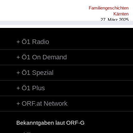
im Hof Seilerstätte 8 wurde Federball gespielt, im Winter
Familiengeschichten
gerodelt, auch im nahen Stadtpark; on top im Wohnhaus
Kärnten
wurden Hühner und Hasen gehalten, das Nebenhaus war eine
27. März 2025
Ruine, im Wohnblock gab es eine ...
Ö1 Radio
Ö1 On Demand
Ö1 Spezial
Ö1 Plus
ORF.at Network
Bekanntgaben laut ORF-G