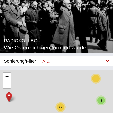
RADIOKOLLEG
Wie Österreich neu formiert wurde
Sortierung/Filter
A-Z
Neu
+
11
−
Bundesland
Burgenland
8
Kärnten
27