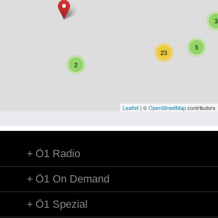
Niederösterreich
3
Oberösterreich
Salzburg
5
23
Steiermark
2
Tirol
Vorarlberg
Leaflet
| ©
OpenStreetMap
contributors
Wien
Ö1 Radio
Kategorie
Besatzungsmächte
Ö1 On Demand
Frauen, Mütter, Kinder
Ö1 Spezial
Versorgung