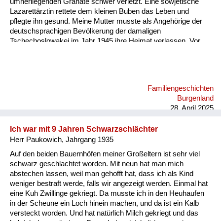
umherliegenden Granate schwer verletzt. Eine sowjetische
Lazarettärztin rettete dem kleinen Buben das Leben und
pflegte ihn gesund. Meine Mutter musste als Angehörige der
deutschsprachigen Bevölkerung der damaligen
Tschechoslowakei im Jahr 1945 ihre Heimat verlassen. Vor
allem für ihre Eltern war der Rest des Lebens nicht leicht.
Davon erzähle ich in meinem Audiobeitrag.
Familiengeschichten
Burgenland
28. April 2025
Ich war mit 9 Jahren Schwarzschlächter
Herr Paukowich, Jahrgang 1935
Auf den beiden Bauernhöfen meiner Großeltern ist sehr viel
schwarz geschlachtet worden. Mit neun hat man mich
abstechen lassen, weil man gehofft hat, dass ich als Kind
weniger bestraft werde, falls wir angezeigt werden. Einmal hat
eine Kuh Zwillinge gekriegt. Da musste ich in den Heuhaufen
in der Scheune ein Loch hinein machen, und da ist ein Kalb
versteckt worden. Und hat natürlich Milch gekriegt und das