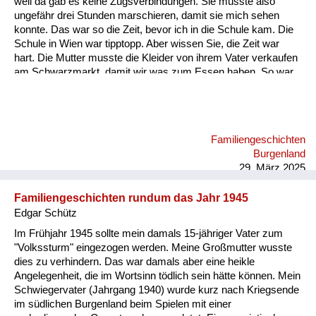
weil da gab es keine Zugsverbindungen. Sie musste also
Versorgung
ungefähr drei Stunden marschieren, damit sie mich sehen
konnte. Das war so die Zeit, bevor ich in die Schule kam. Die
Heimkehrer
Schule in Wien war tipptopp. Aber wissen Sie, die Zeit war
hart. Die Mutter musste die Kleider von ihrem Vater verkaufen
Fluchtgeschichten
am Schwarzmarkt, damit wir was zum Essen haben. So war
die Situation nach 1945. Ich war an und für sich bei der Tante
Familiengeschichten
im Burgenland. Da war es recht lustig und kein Problem. Aber
das Problem war dann, das Haus war zerbombt in Wien, sie
Schule und Ausbildung
musste bei ihrer Mutter wohnen, also bei meiner Großmutter.
Familiengeschichten
Dann ging die Schule los und da war noch nichts. Die Mutter
Wiederaufbau und
Burgenland
musste noch Kleider verkaufen. Das weiß ich noch ...
Staatsvertrag
29. März 2025
Wohnen
Familiengeschichten rundum das Jahr 1945
Edgar Schütz
sonstiges
Im Frühjahr 1945 sollte mein damals 15-jähriger Vater zum
"Volkssturm" eingezogen werden. Meine Großmutter wusste
dies zu verhindern. Das war damals aber eine heikle
Angelegenheit, die im Wortsinn tödlich sein hätte können. Mein
Schwiegervater (Jahrgang 1940) wurde kurz nach Kriegsende
im südlichen Burgenland beim Spielen mit einer