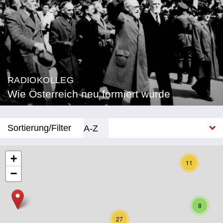
RADIOKOLLEG
Wie Österreich neu formiert wurde
Sortierung/Filter
A-Z
Neu
+
11
−
Bundesland
Burgenland
8
Kärnten
27