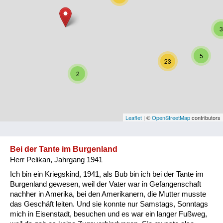
Niederösterreich
3
Oberösterreich
Salzburg
5
23
Steiermark
2
Tirol
Vorarlberg
Leaflet
| ©
OpenStreetMap
contributors
Wien
Bei der Tante im Burgenland
Herr Pelikan, Jahrgang 1941
Kategorie
Ich bin ein Kriegskind, 1941, als Bub bin ich bei der Tante im
Besatzungsmächte
Burgenland gewesen, weil der Vater war in Gefangenschaft
nachher in Amerika, bei den Amerikanern, die Mutter musste
Frauen, Mütter, Kinder
das Geschäft leiten. Und sie konnte nur Samstags, Sonntags
mich in Eisenstadt, besuchen und es war ein langer Fußweg,