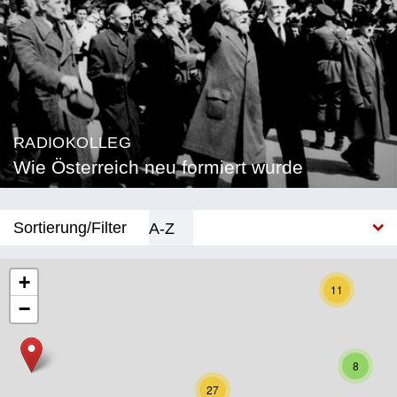
RADIOKOLLEG
Wie Österreich neu formiert wurde
Sortierung/Filter
A-Z
Neu
+
11
−
Bundesland
Burgenland
8
Kärnten
27