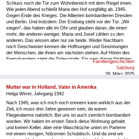
Versorgung
Schluss noch die Tür zum Wohnbereich mit dem Riegel innen.
Wie jeden Abend schließt Maria den Hof sorgfältig ab. 1945.
Heimkehrer
Gegen Ende des Krieges. Die Alliierten bombardieren Dresden
und Berlin. Und trotzdem: Der Endsieg steht vor der Tür. „Wir
Fluchtgeschichten
siegen“, das haben alle im Ohr und glauben daran, die einen
mehr, die anderen weniger. Maria und Josef zählen zu den
Familiengeschichten
anderen. Das wissen aber nur sie beide. Weder Nachbarn
noch Geschwister kennen die Hoffnungen und Gesinnungen
Schule und Ausbildung
der Menschen, die ihnen am nächsten stehen. Auf Hören des
Fremdsenders steht die Todesstrafe. Ein paar dünne Strähnen
Familiengeschichten
Wiederaufbau und
verraten, dass unter Marias Kopftuch ihr Haar schwarz ist. Es
Salzburg
knistert. Im Ofen. In der Luft. Das Radio. Die letzten trockenen
Staatsvertrag
28. März 2025
Äste. Die Frage nach dem Endsieg. Mari...
Wohnen
Mutter war in Holland, Vater in Amerika
Helga Wirrer, Jahrgang 1942
sonstiges
Nach 1945, was ich mich noch erinnern kann wirklich aus der
Zeit, ich muss drei Jahre gewesen sein, da waren
Fliegeralarme natürlich. Bei uns ist auch ziemlich bombardiert
worden. Wir haben im ersten Stock diese Wohnung gehabt
und keinen Keller, aber eine Waschküche unten im Parterre
mit einem riesigen, hölzernen Schubtisch. Und da sind wir