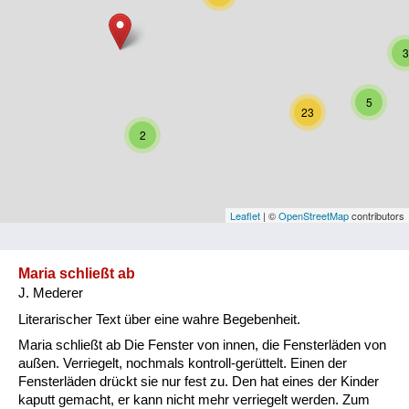
Niederösterreich
3
Oberösterreich
Salzburg
5
23
Steiermark
2
Tirol
Vorarlberg
Leaflet
| ©
OpenStreetMap
contributors
Wien
Maria schließt ab
J. Mederer
Kategorie
Literarischer Text über eine wahre Begebenheit.
Besatzungsmächte
Maria schließt ab Die Fenster von innen, die Fensterläden von
außen. Verriegelt, nochmals kontroll-gerüttelt. Einen der
Frauen, Mütter, Kinder
Fensterläden drückt sie nur fest zu. Den hat eines der Kinder
kaputt gemacht, er kann nicht mehr verriegelt werden. Zum