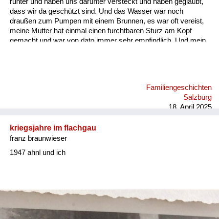
runter und haben uns darunter versteckt und haben geglaubt,
dass wir da geschützt sind. Und das Wasser war noch
draußen zum Pumpen mit einem Brunnen, es war oft vereist,
meine Mutter hat einmal einen furchtbaren Sturz am Kopf
gemacht und war von dato immer sehr empfindlich. Und mein
Vater war in Kriegsgefangenschaft. Zum Glück bei den
Amerikanern, muss man sagen. Dort ist es ihm gar nicht
schlecht gegangen. Er hat ein sehr musisches Talent gehabt
(...). Meine Mutter war in Holland zehn Jahre lang, weil sie da
Familiengeschichten
bei uns keine Stellung gekriegt hat. Sie ist geboren in einer
Salzburg
Familie mit zwölf Kindern, am Land in Oberösterreich. Sie war
18. April 2025
bei den Äl...
kriegsjahre im flachgau
franz braunwieser
1947 ahnl und ich