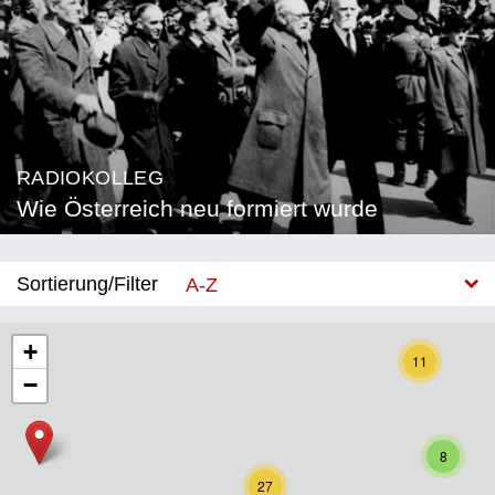
RADIOKOLLEG
Wie Österreich neu formiert wurde
Sortierung/Filter
A-Z
Neu
+
11
−
Bundesland
Burgenland
8
Kärnten
27