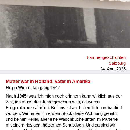
Versorgung
Heimkehrer
Fluchtgeschichten
Familiengeschichten
Schule und Ausbildung
Familiengeschichten
Wiederaufbau und
Salzburg
Staatsvertrag
24. April 2025
Wohnen
Mutter war in Holland, Vater in Amerika
Helga Wirrer, Jahrgang 1942
sonstiges
Nach 1945, was ich mich noch erinnern kann wirklich aus der
Zeit, ich muss drei Jahre gewesen sein, da waren
Fliegeralarme natürlich. Bei uns ist auch ziemlich bombardiert
worden. Wir haben im ersten Stock diese Wohnung gehabt
und keinen Keller, aber eine Waschküche unten im Parterre
mit einem riesigen, hölzernen Schubtisch. Und da sind wir