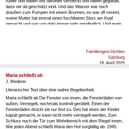
runter und haben uns darunter versteckt und haben geglaubt,
dass wir da geschützt sind. Und das Wasser war noch
draußen zum Pumpen mit einem Brunnen, es war oft vereist,
meine Mutter hat einmal einen furchtbaren Sturz am Kopf
gemacht und war von dato immer sehr empfindlich. Und mein
Vater war in Kriegsgefangenschaft. Zum Glück bei den
Amerikanern, muss man sagen. Dort ist es ihm gar nicht
schlecht gegangen. Er hat ein sehr musisches Talent gehabt
(...). Meine Mutter war in Holland zehn Jahre lang, weil sie da
Familiengeschichten
bei uns keine Stellung gekriegt hat. Sie ist geboren in einer
Salzburg
Familie mit zwölf Kindern, am Land in Oberösterreich. Sie war
18. April 2025
bei den Äl...
Maria schließt ab
J. Mederer
Literarischer Text über eine wahre Begebenheit.
Maria schließt ab Die Fenster von innen, die Fensterläden von
außen. Verriegelt, nochmals kontroll-gerüttelt. Einen der
Fensterläden drückt sie nur fest zu. Den hat eines der Kinder
kaputt gemacht, er kann nicht mehr verriegelt werden. Zum
Schluss noch die Tür zum Wohnbereich mit dem Riegel innen.
Wie jeden Abend schließt Maria den Hof sorgfältig ab. 1945.