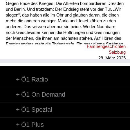
Gegen Ende des Krieges. Die Alliierten bombardieren Dresden
und Berlin. Und trotzdem: Der Endsieg steht vor der Tür. „Wir
siegen“, das haben alle im Ohr und glauben daran, die einen
mehr, die anderen weniger. Maria und Josef zählen zu den
anderen. Das wissen aber nur sie beide. Weder Nachbarn
noch Geschwister kennen die Hoffnungen und Gesinnungen
der Menschen, die ihnen am nächsten stehen. Auf Hören des
Fremdsenders steht die Todesstrafe. Ein paar dünne Strähnen
Familiengeschichten
verraten, dass unter Marias Kopftuch ihr Haar schwarz ist. Es
Salzburg
knistert. Im Ofen. In der Luft. Das Radio. Die letzten trockenen
28. März 2025
Äste. Die Frage nach dem Endsieg. Mari...
Ö1 Radio
Ö1 On Demand
Ö1 Spezial
Ö1 Plus