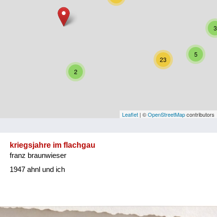
Niederösterreich
3
Oberösterreich
Salzburg
5
23
Steiermark
2
Tirol
Vorarlberg
Leaflet
| ©
OpenStreetMap
contributors
Wien
kriegsjahre im flachgau
franz braunwieser
Kategorie
1947 ahnl und ich
Besatzungsmächte
Frauen, Mütter, Kinder