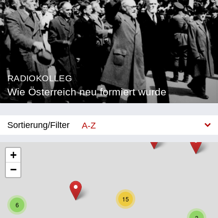
RADIOKOLLEG
Wie Österreich neu formiert wurde
Sortierung/Filter
A-Z
Neu
+
−
Bundesland
Burgenland
15
6
Kärnten
3