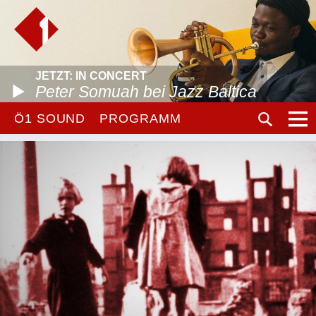
JETZT: IN CONCERT
Peter Somuah bei Jazz Baltica
Ö1 SOUND
PROGRAMM