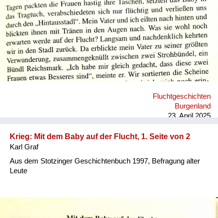
Versorgung
Heimkehrer
Fluchtgeschichten
Familiengeschichten
Schule und Ausbildung
Fluchtgeschichten
Wiederaufbau und
Burgenland
Staatsvertrag
23. April 2025
Wohnen
Krieg: Mit dem Baby auf der Flucht, 1. Seite von 2
Karl Graf
sonstiges
Aus dem Stotzinger Geschichtenbuch 1997, Befragung alter
Leute