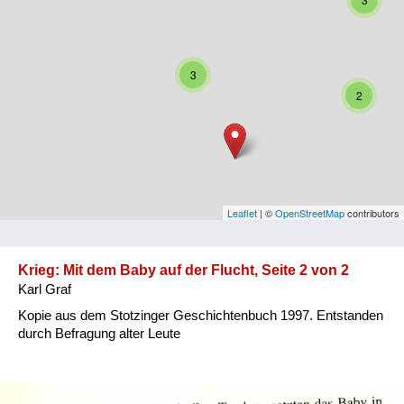
Niederösterreich
Oberösterreich
3
Salzburg
2
Steiermark
Tirol
Vorarlberg
Leaflet
| ©
OpenStreetMap
contributors
Wien
Krieg: Mit dem Baby auf der Flucht, Seite 2 von 2
Karl Graf
Kategorie
Kopie aus dem Stotzinger Geschichtenbuch 1997. Entstanden
Besatzungsmächte
durch Befragung alter Leute
Frauen, Mütter, Kinder