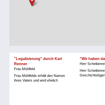
Steiermark
Fluchtgeschichten
Tirol
Familiengeschichten
Vorarlberg
Schule
und
Wien
Ausbildung
Wiederaufbau
und
"Legalisierung" durch Karl
"Wir haben da
Staatsvertrag
Renner
Herr Scheibenrei
Frau Mühlfeld
Wohnen
Herr Scheibenrei
Geschichtslüge
Frau Mühlfelds erhält den Namen
sonstiges
ihres Vaters und wird ehelich