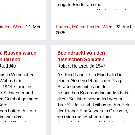
jüngste Bruder an einer
Lungenentzündung. Die Familie hat
Penicillin erhalten, was damals
bemerkenswert war. Um die acht
inder
Wien
14. Mai
Frauen, Mütter, Kinder
Wien
22. April
Kinder der Familie aufzupäppeln,
2025
wurden sie ins Ausland verschickt.
Brigitte Lohinger selbst kam im Alter
von fünf Jahren nach Südtirol, später
in die Schweiz und schließlich nach
e Russen waren
Beeindruckt von den
Dänemark zu einer alleinstehenden
n reizend
russischen Soldaten
Frau, die sich liebevoll um die Kinder
Jg. 1940
Robert Heiterer, Jg 1947
kümmerte. Meistens wurde Brigitte
s in Wien hatten
Als Kind habe ich in Floridsdorf in
Lohinger zusammen mit einem
 Wohnsitz in
einem Gemeindebau in der Prager
Geschwisterteil verschickt. Die
. 1944 ist meine
Straße gewohnt, nahe der
Eltern wussten nicht, wo genau ihre
er Schwester und
russischen Kommandantur. Ich habe
Kinder untergebracht wurden. Wie
sen Gutshof gezogen,
diese Soldaten bewundert wegen
konnten sie das aushalten?
ßere
ihrer Stiefeln und Reithosen. Am Eck
Dennoch schien es die einzige
en hatten. Als der
der Prager Straße war ein Greissler,
Möglichkeit zu sein, die Kinder zu
ar, war das
wo mich meine Mama zum
versorgen. Brigitte Lohinger selbst
 zehn Kilometer von
Einkaufen hingeschickt hat. Vor mir
hatte als Mädchen keine
 die erste Invasion
in der Reihe haben sich zwei
Schwierigkeiten mit der Situation, im
 unser Haus, das
russische Soldaten die