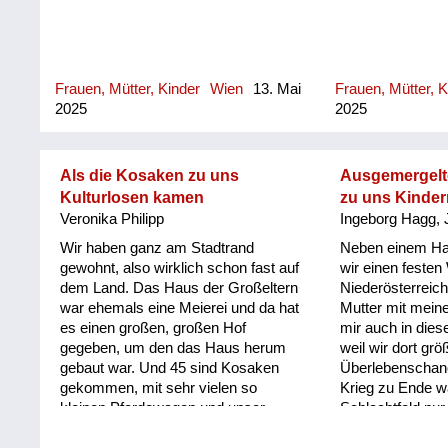
Frauen, Mütter, Kinder
Wien
13. Mai
Frauen, Mütter, K
2025
2025
Als die Kosaken zu uns
Ausgemergelt
Kulturlosen kamen
zu uns Kinder
Veronika Philipp
Ingeborg Hagg, 
Wir haben ganz am Stadtrand
Neben einem Hau
gewohnt, also wirklich schon fast auf
wir einen festen
dem Land. Das Haus der Großeltern
Niederösterreich
war ehemals eine Meierei und da hat
Mutter mit mein
es einen großen, großen Hof
mir auch in die
gegeben, um den das Haus herum
weil wir dort grö
gebaut war. Und 45 sind Kosaken
Überlebenschanc
gekommen, mit sehr vielen so
Krieg zu Ende w
kleinen Pferdewagen und unser
Schlachtfeld nur
ganzer Hof war vollgestellt. Es
uns entfernt und
waren keine Männer im Haus, sie
kam direkt über