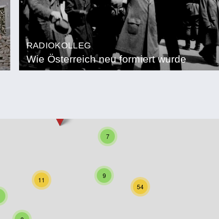
RADIOKOLLEG
Wie Österreich neu formiert wurde
7
9
11
54