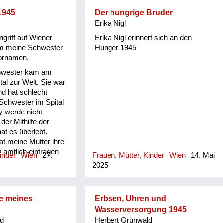
 die Möglichkeit
mein Bruder bei uns
1945
Der hungrige Bruder
sterben hat können,
Erika Nigl
 dann doch raus
riff auf Wiener
Erika Nigl erinnert sich an den
eiterwagerl ist er
m meine Schwester
Hunger 1945
edhof geführt
Vornamen.
Mama und meine
chwester kam am
ber das Grab
tal zur Welt. Sie war
 Aber einer der
d hat schlecht
lieb zu mir, der hat
 Schwester im Spital
utsch gesprochen.
y werde nicht
ngeborenen Grauen
der Mithilfe der
st blind und hatte
at es überlebt.
er. Und der Russe
at meine Mutter ihre
esagt, sie sollen mir
 amtlich eintragen
ngläser...
inder
Wien
27.
Frauen, Mütter, Kinder
Wien
14. Mai
meine Großmutter
2025
 meine Mutter fast
tt den von meinen
chten Namen
te meines
Erbsen, Uhren und
auf dem
Wasserversorgung 1945
Rosina“. Keine
ld
Herbert Grünwald
eine Großmutter