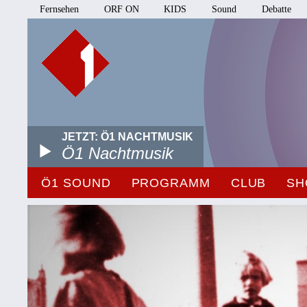
Fernsehen
ORF ON
KIDS
Sound
Debatte
JETZT: Ö1 NACHTMUSIK
Ö1 Nachtmusik
Ö1 SOUND
PROGRAMM
CLUB
SH