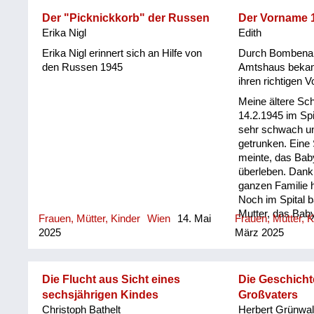
dann wenigstens
gefunden, dass 
Der "Picknickkorb" der Russen
Der Vorname 
in der Wohnung 
Erika Nigl
Edith
dass die Russen
Erika Nigl erinnert sich an Hilfe von
Durch Bombenang
sind. Auf einem L
den Russen 1945
Amtshaus beka
dann auf den Fri
ihren richtigen 
worden, meine 
Meine ältere S
Tante haben sel
14.2.1945 im Spi
ausgehoben. (..)
sehr schwach un
Russen war sehr 
getrunken. Eine
ein bisschen De
meinte, das Bab
Ich hab einen a
überleben. Dank 
Star, bin also fa
ganzen Familie h
dicke Augengläs
Noch im Spital b
hat den Leuten g
Mutter, das Baby
nicht meine Auge
Frauen, Mütter, Kinder
Wien
14. Mai
Frauen, Mütter, K
zu lassen. Als 
2025
März 2025
zurück kam, traf
der Schlag: Sta
Eltern ausgesu
Die Flucht aus Sicht eines
Die Geschich
„Renate“ stand 
sechsjährigen Kindes
Großvaters
Geburtsschein „
Christoph Bathelt
Herbert Grünwa
Ahnung warum m