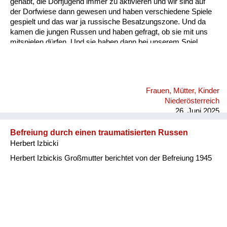
gehabt, die Dorfjugend immer zu aktivieren und wir sind auf
der Dorfwiese dann gewesen und haben verschiedene Spiele
gespielt und das war ja russische Besatzungszone. Und da
kamen die jungen Russen und haben gefragt, ob sie mit uns
mitspielen dürfen. Und sie haben dann bei unserem Spiel
einen Ball über die Schnur und solche Sachen mitgespielt.
Also auch da habe ich eigentlich nur positive Erinnerungen.
Allerdings hat mir meine Mutter schon erzählt, auch von den
grauslichen Taten, die sie im Freundeskreis gehört hat bzw. die
Frauen, Mütter, Kinder
Freunde von ihr erlebt haben. Ich selbst habe das nie erlebt.
Niederösterreich
Ich habe alles immer nur positiv erlebt.
26. Juni 2025
Befreiung durch einen traumatisierten Russen
Herbert Izbicki
Herbert Izbickis Großmutter berichtet von der Befreiung 1945