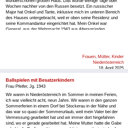
wunderschönen großen Haus. Das wurde wenige Tage oder
Versorgung
Wochen nachher von den Russen besetzt. Ein russischer
Major hat Onkel und Tante, inklusive mich im unteren Bereich
Heimkehrer
des Hauses untergebracht, weil er oben seine Residenz und
seine Kommandantur eingerichtet hat. Mein Onkel war
Fluchtgeschichten
General, aus der Wehrmacht 1943 aus Altersgründen
entlassen. Seine ganzen Orden hatte er versteckt am
Familiengeschichten
Dachboden, mit allem, was er noch aus der Nazi-Zeit hatte
und was auf seine Generalität hätte schließen lassen. Der
Schule und Ausbildung
wirkliche Rang meines Onkels in der Wehrmacht wurde dann
Frauen, Mütter, Kinder
irgendwie entdeckt. Der russische Major hat aber keine
Wiederaufbau und
Niederösterreich
Ressentiments gehabt; sondern er hat seinen Adjutanten
Staatsvertrag
18. April 2025
sofort meinem Onkel zur Verfügung gestel...
Wohnen
Ballspielen mit Besatzerkindern
Frau Pfeifer, Jg. 1943
sonstiges
Wir waren in Niederösterreich im Sommer in meinen Ferien,
ich war vielleicht acht, neun Jahre. Wir waren in den ganzen
Sommerferien in einem Dorf bei Stockerau in der Nähe und
das war so quasi der Sommerurlaub, weil mein Vater bei der
Vermessung gearbeitet hat und wir immer dort hingefahren
sind, wo er gerade gearbeitet hat. Meine Mutter hatte die Gabe