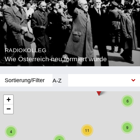
RADIOKOLLEG
Wie Österreich neu formiert wurde
Sortierung/Filter
A-Z
Neu
+
6
−
Bundesland
Burgenland
9
11
4
Kärnten