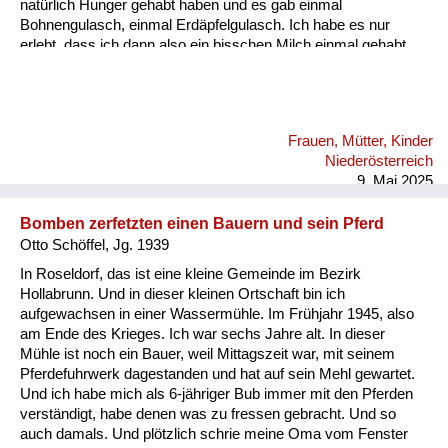
natürlich Hunger gehabt haben und es gab einmal
Bohnengulasch, einmal Erdäpfelgulasch. Ich habe es nur
erlebt, dass ich dann also ein bisschen Milch einmal gehabt
habe und einmal ein Schmalzbrot essen konnte. Aber wie
gesagt, es war auch eine hässliche Zeit damals in unserer
Umgebung. Ob es jetzt überall so war, weiß ich nicht. Aber im
Bezirk Baden haben sich die Bauern sehr bereichert.
Frauen, Mütter, Kinder
Niederösterreich
9. Mai 2025
Bomben zerfetzten einen Bauern und sein Pferd
Otto Schöffel, Jg. 1939
In Roseldorf, das ist eine kleine Gemeinde im Bezirk
Hollabrunn. Und in dieser kleinen Ortschaft bin ich
aufgewachsen in einer Wassermühle. Im Frühjahr 1945, also
am Ende des Krieges. Ich war sechs Jahre alt. In dieser
Mühle ist noch ein Bauer, weil Mittagszeit war, mit seinem
Pferdefuhrwerk dagestanden und hat auf sein Mehl gewartet.
Und ich habe mich als 6-jähriger Bub immer mit den Pferden
verständigt, habe denen was zu fressen gebracht. Und so
auch damals. Und plötzlich schrie meine Oma vom Fenster