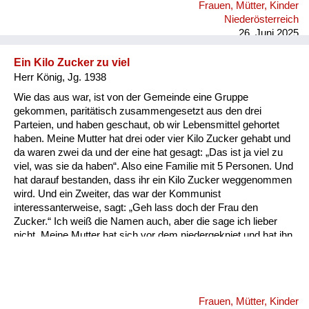
Frauen, Mütter, Kinder
habe, kann ich mich erinnern, dass Zimmer voller Wanzen
Niederösterreich
waren und die wurden ganz einfach mit DDT beseitigt.
26. Juni 2025
Ein Kilo Zucker zu viel
Herr König, Jg. 1938
Wie das aus war, ist von der Gemeinde eine Gruppe
gekommen, paritätisch zusammengesetzt aus den drei
Parteien, und haben geschaut, ob wir Lebensmittel gehortet
haben. Meine Mutter hat drei oder vier Kilo Zucker gehabt und
da waren zwei da und der eine hat gesagt: „Das ist ja viel zu
viel, was sie da haben“. Also eine Familie mit 5 Personen. Und
hat darauf bestanden, dass ihr ein Kilo Zucker weggenommen
wird. Und ein Zweiter, das war der Kommunist
interessanterweise, sagt: „Geh lass doch der Frau den
Zucker.“ Ich weiß die Namen auch, aber die sage ich lieber
nicht. Meine Mutter hat sich vor dem niedergekniet und hat ihn
angefleht, den Kilo Zucker zu lassen. Und der hat darauf
bestanden, dass er weggenommen wird. Und ich habe mir
damals vorgenommen, den bring ich um. Das ist bis heute bei
mir noch drinnen. Er ist dann von selber gestorben. Die Sache
Frauen, Mütter, Kinder
war also überflüssig.