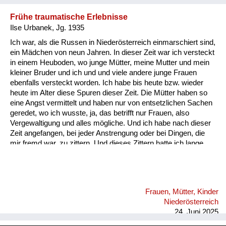
Frühe traumatische Erlebnisse
Ilse Urbanek, Jg. 1935
Ich war, als die Russen in Niederösterreich einmarschiert sind,
ein Mädchen von neun Jahren. In dieser Zeit war ich versteckt
in einem Heuboden, wo junge Mütter, meine Mutter und mein
kleiner Bruder und ich und und viele andere junge Frauen
ebenfalls versteckt worden. Ich habe bis heute bzw. wieder
heute im Alter diese Spuren dieser Zeit. Die Mütter haben so
eine Angst vermittelt und haben nur von entsetzlichen Sachen
geredet, wo ich wusste, ja, das betrifft nur Frauen, also
Vergewaltigung und alles mögliche. Und ich habe nach dieser
Zeit angefangen, bei jeder Anstrengung oder bei Dingen, die
mir fremd war, zu zittern. Und dieses Zittern hatte ich lange,
lange Zeit, als ich mit zwei kleinen Kindern zu studieren
begann, habe ich bei der ersten Prüfung eine Viertelstunde
nicht schreiben können, weil ich so gezittert habe, und ich
habe dann irgendwann einmal eine Psychotherapie gemacht,
Frauen, Mütter, Kinder
dann war es besser. Aber jetzt im Alter ist es wieder da ist,
Niederösterreich
wenn ich mich anstrengen muss, ich b...
24. Juni 2025