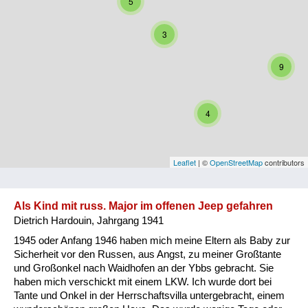
5
Niederösterreich
3
Oberösterreich
9
Salzburg
Steiermark
4
Tirol
Vorarlberg
Leaflet
| ©
OpenStreetMap
contributors
Wien
Als Kind mit russ. Major im offenen Jeep gefahren
Dietrich Hardouin, Jahrgang 1941
Kategorie
1945 oder Anfang 1946 haben mich meine Eltern als Baby zur
Besatzungsmächte
Sicherheit vor den Russen, aus Angst, zu meiner Großtante
und Großonkel nach Waidhofen an der Ybbs gebracht. Sie
Frauen, Mütter, Kinder
haben mich verschickt mit einem LKW. Ich wurde dort bei
Tante und Onkel in der Herrschaftsvilla untergebracht, einem