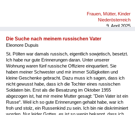
Frauen, Mütter, Kinder
Niederösterreich
9. April 2025
Die Suche nach meinem russischen Vater
Eleonore Dupuis
St. Pölten war damals russisch, eigentlich sowjetisch, besetzt.
Ich habe nur gute Erinnerungen daran. Unter unserer
Wohnung waren fünf russische Offiziere einquartiert. Sie
haben meiner Schwester und mir immer Süßigkeiten und
kleine Geschenke gebracht. Dazu muss ich sagen, dass ich
nicht gewusst habe, dass ich die Tochter eines russischen
Soldaten bin. Erst als die Besatzung im Oktober 1955
abgezogen ist, hat mir meine Mutter gesagt: "Dein Vater ist ein
Russe“. Weil ich so gute Erinnerungen gehabt habe, war ich
froh und stolz, ein Russenkind zu sein. Ich bin nie diskriminiert
worden. Nur leider Gottes, es ist so wenig bekannt, dass ich
mit 79 Jahren noch immer die Spur meines Vaters suche. Ich
fahre auch immer wieder nach Russland. Meine Freunde dort
helfen mir dabei. Ich hätte schon so viele mögliche Väter