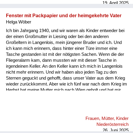
19. April 2025
Fenster mit Packpapier und der heimgekehrte Vater
Helga Wöber
Ich bin Jahrgang 1940, und wir waren als Kinder entweder bei
der einen Großmutter in Liesing oder bei den anderen
Großeltern in Langenlois, mein jüngerer Bruder und ich. Und
ich kann mich erinnern, dass hinter einer Türe immer eine
Tasche gestanden ist mit der nötigsten Sachen. Wenn die der
Fliegeralarm kam, dann mussten wir mit dieser Tasche in
irgendeinen Keller. An den Keller kann ich mich in Langenlois
nicht mehr erinnern. Und wir haben also jeden Tag zu den
Sternen geguckt und gehofft, dass unser Vater aus dem Krieg
wieder zurückkommt. Aber wie ich fünf war nach dem Krieg im
Herbst hat meine Mutter mich nach Wien geholt und hat mir
die Wohnung gezeigt, die ich ja nicht in Erinnerung oder
überhaupt nicht kannte. Und da war alles so finster, weil die
Fenster alle noch mit Packpapier und Kartons verklebt waren.
Und da habe ich mich richtig gefürchtet. Und von diesen
Frauen, Mütter, Kinder
verklebten Fenstern habe ich eigentlich in all diesen
Niederösterreich
Geschichten nichts gehört. Mitgedacht. Das muss ich
26. Juni 2025
erzählen, ...