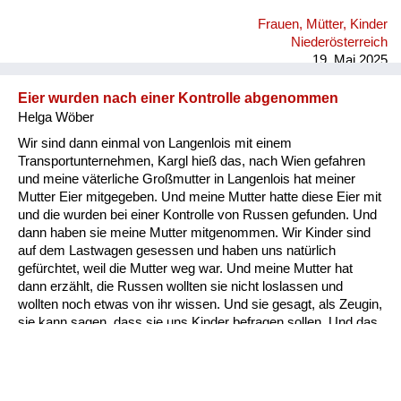
gehabt, aber die waren es dann doch nicht.
Frauen, Mütter, Kinder
Niederösterreich
19. Mai 2025
Eier wurden nach einer Kontrolle abgenommen
Helga Wöber
Wir sind dann einmal von Langenlois mit einem
Transportunternehmen, Kargl hieß das, nach Wien gefahren
und meine väterliche Großmutter in Langenlois hat meiner
Mutter Eier mitgegeben. Und meine Mutter hatte diese Eier mit
und die wurden bei einer Kontrolle von Russen gefunden. Und
dann haben sie meine Mutter mitgenommen. Wir Kinder sind
auf dem Lastwagen gesessen und haben uns natürlich
gefürchtet, weil die Mutter weg war. Und meine Mutter hat
dann erzählt, die Russen wollten sie nicht loslassen und
wollten noch etwas von ihr wissen. Und sie gesagt, als Zeugin,
sie kann sagen, dass sie uns Kinder befragen sollen. Und das
war dann auch so wir durften mit Mutter ohne Eier nach Wien
fahren. Und meine mütterliche Großmutter in Liesing: Da
waren in dem Haus russische Offiziere einquartiert und da
haben wir, da muss ich schon so sieben, acht gewesen sein