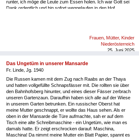
runter, ich möge die Leute zum Essen holen. Ich war Gott sei
Dank ordentlich und bin sofort weggelaufen in den Hof.
Plötzlich ein lauter Krach. Ich bin zurückgelaufen und hab
gesehen, wie der Bauer und das Pferd fast zerfetzt und tot dort
lagen. Ein russisches Flugzeug hat bombardiert. Und zwar
einen Konvoi voll deutscher Soldatenautos.
Frauen, Mütter, Kinder
Niederösterreich
25. Juni 2025
Das Ungetüm in unserer Mansarde
Fr. Linde, Jg. 1940
Die Russen kamen mit dem Zug nach Raabs an der Thaya
und hatten vollgefüllte Schnapsfässer mit. Die rollten sie über
den Bahnhofsberg hinunter, und eines dieser Fässer zerbrach
unseren Gartenzaun. Daraufhin haben sich alle auf der Wiese
in unserem Garten betrunken. Ein russischer Oberst hat
meine Mutter geschnappt, er wollte das Haus sehen. Als er
oben in der Mansarde die Türe aufmachte, sah er auf dem
Tisch eine alte Schreibmaschine - ein Ungetüm, wie man es
damals hatte. Er zeigt erschrocken darauf: Maschina,
Maschina! Da nimmt meine Mutter ein Blatt Papier, spannt es