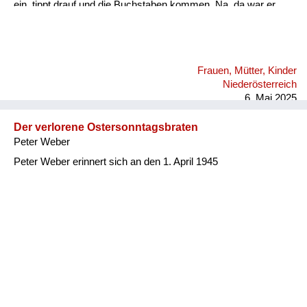
ein, tippt drauf und die Buchstaben kommen. Na, da war er
beruhigt, dass das kein Maschinengewehr oder sonst
irgendwas war.
Frauen, Mütter, Kinder
Niederösterreich
6. Mai 2025
Der verlorene Ostersonntagsbraten
Peter Weber
Peter Weber erinnert sich an den 1. April 1945