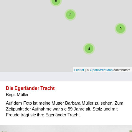
5
Niederösterreich
3
Oberösterreich
9
Salzburg
Steiermark
4
Tirol
Vorarlberg
Leaflet
| ©
OpenStreetMap
contributors
Wien
Die Egerländer Tracht
Birgit Müller
Kategorie
Auf dem Foto ist meine Mutter Barbara Müller zu sehen. Zum
Besatzungsmächte
Zeitpunkt der Aufnahme war sie 59 Jahre alt. Stolz und mit
Freude trägt sie ihre Egerländer Tracht.
Frauen, Mütter, Kinder