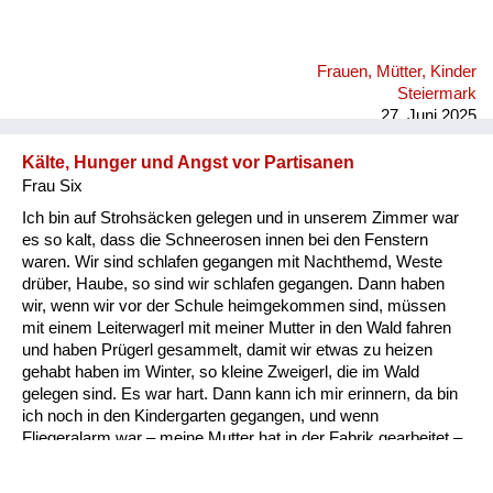
Frauen, Mütter, Kinder
Steiermark
27. Juni 2025
Kälte, Hunger und Angst vor Partisanen
Frau Six
Ich bin auf Strohsäcken gelegen und in unserem Zimmer war
es so kalt, dass die Schneerosen innen bei den Fenstern
waren. Wir sind schlafen gegangen mit Nachthemd, Weste
drüber, Haube, so sind wir schlafen gegangen. Dann haben
wir, wenn wir vor der Schule heimgekommen sind, müssen
mit einem Leiterwagerl mit meiner Mutter in den Wald fahren
und haben Prügerl gesammelt, damit wir etwas zu heizen
gehabt haben im Winter, so kleine Zweigerl, die im Wald
gelegen sind. Es war hart. Dann kann ich mir erinnern, da bin
ich noch in den Kindergarten gegangen, und wenn
Fliegeralarm war – meine Mutter hat in der Fabrik gearbeitet –
die hat uns schnell geholt, dann sind wir bei dem Gassl
gelaufen und jedes Mal, wenn ein Flieger drüber gegangen ist,