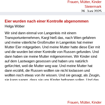
Frauen, Mütter, Kinder
meine Mutter ist mit mir immer am Bahnhof fahren mit dem
Steiermark
Fahrrad und der Vati war halt nie dabei, sie hat auch keine
26. Juni 2025
Verständigung geha...
Eier wurden nach einer Kontrolle abgenommen
Helga Wöber
Wir sind dann einmal von Langenlois mit einem
Transportunternehmen, Kargl hieß das, nach Wien gefahren
und meine väterliche Großmutter in Langenlois hat meiner
Mutter Eier mitgegeben. Und meine Mutter hatte diese Eier mit
und die wurden bei einer Kontrolle von Russen gefunden. Und
dann haben sie meine Mutter mitgenommen. Wir Kinder sind
auf dem Lastwagen gesessen und haben uns natürlich
gefürchtet, weil die Mutter weg war. Und meine Mutter hat
dann erzählt, die Russen wollten sie nicht loslassen und
wollten noch etwas von ihr wissen. Und sie gesagt, als Zeugin,
sie kann sagen, dass sie uns Kinder befragen sollen. Und das
war dann auch so wir durften mit Mutter ohne Eier nach Wien
fahren. Und meine mütterliche Großmutter in Liesing: Da
waren in dem Haus russische Offiziere einquartiert und da
haben wir, da muss ich schon so sieben, acht gewesen sein
Frauen, Mütter, Kinder
habe, kann ich mich erinnern, dass Zimmer voller Wanzen