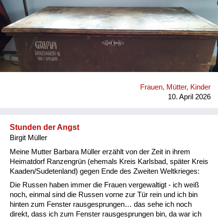
persönliches Gepäckstück bei der Vertreibung aus der Heimat
mitgeführt hatten. Heute befindet sich dieses einmalige
Erbstück im Besitz einer meiner Cousinen.
Frauen, Mütter, Kinder
10. April 2026
Stunden der Angst
Birgit Müller
Meine Mutter Barbara Müller erzählt von der Zeit in ihrem
Heimatdorf Ranzengrün (ehemals Kreis Karlsbad, später Kreis
Kaaden/Sudetenland) gegen Ende des Zweiten Weltkrieges:
Die Russen haben immer die Frauen vergewaltigt - ich weiß
noch, einmal sind die Russen vorne zur Tür rein und ich bin
hinten zum Fenster rausgesprungen… das sehe ich noch
direkt, dass ich zum Fenster rausgesprungen bin, da war ich