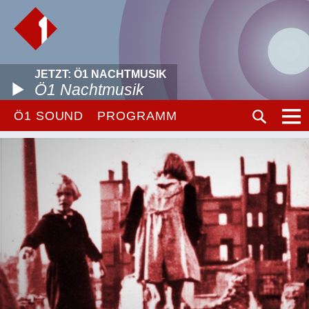
JETZT: Ö1 NACHTMUSIK
Ö1 Nachtmusik
Ö1 SOUND
PROGRAMM