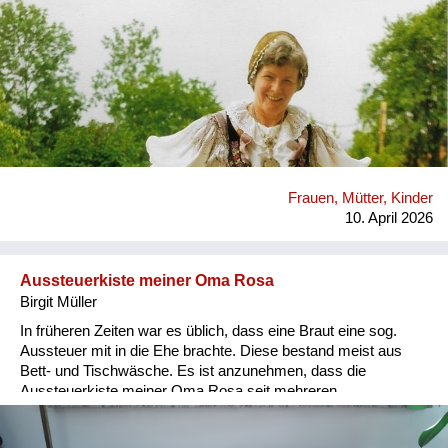
Versorgung
Heimkehrer
Fluchtgeschichten
Familiengeschichten
Schule und Ausbildung
Frauen, Mütter, Kinder
Wiederaufbau und
10. April 2026
Staatsvertrag
Wohnen
Aussteuerkiste meiner Oma Rosa
Birgit Müller
sonstiges
In früheren Zeiten war es üblich, dass eine Braut eine sog.
Aussteuer mit in die Ehe brachte. Diese bestand meist aus
Bett- und Tischwäsche. Es ist anzunehmen, dass die
Aussteuerkiste meiner Oma Rosa seit mehreren
Generationen weitergereicht wurde. Die Beschriftung wurde
erst 1946 hinzugefügt, da meine Großeltern diese Kiste als