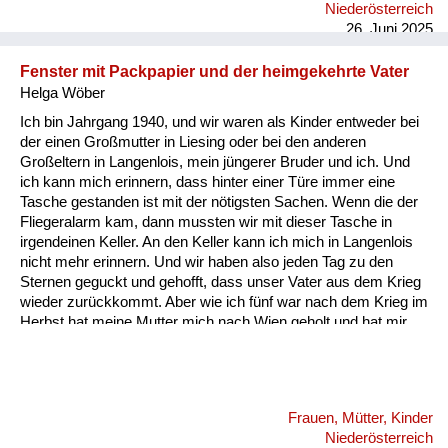
Niederösterreich
waren und die wurden ganz einfach mit DDT beseitigt.
26. Juni 2025
Fenster mit Packpapier und der heimgekehrte Vater
Helga Wöber
Ich bin Jahrgang 1940, und wir waren als Kinder entweder bei
der einen Großmutter in Liesing oder bei den anderen
Großeltern in Langenlois, mein jüngerer Bruder und ich. Und
ich kann mich erinnern, dass hinter einer Türe immer eine
Tasche gestanden ist mit der nötigsten Sachen. Wenn die der
Fliegeralarm kam, dann mussten wir mit dieser Tasche in
irgendeinen Keller. An den Keller kann ich mich in Langenlois
nicht mehr erinnern. Und wir haben also jeden Tag zu den
Sternen geguckt und gehofft, dass unser Vater aus dem Krieg
wieder zurückkommt. Aber wie ich fünf war nach dem Krieg im
Herbst hat meine Mutter mich nach Wien geholt und hat mir
die Wohnung gezeigt, die ich ja nicht in Erinnerung oder
überhaupt nicht kannte. Und da war alles so finster, weil die
Fenster alle noch mit Packpapier und Kartons verklebt waren.
Und da habe ich mich richtig gefürchtet. Und von diesen
Frauen, Mütter, Kinder
verklebten Fenstern habe ich eigentlich in all diesen
Niederösterreich
Geschichten nichts gehört. Mitgedacht. Das muss ich