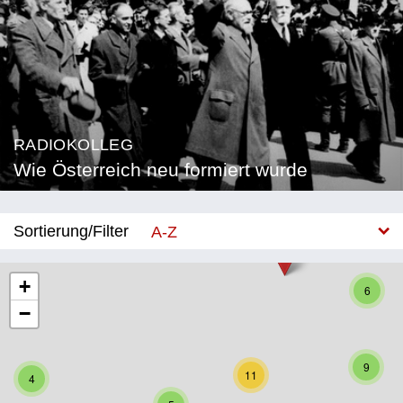
RADIOKOLLEG
Wie Österreich neu formiert wurde
Sortierung/Filter
A-Z
Neu
+
6
−
Bundesland
Burgenland
9
11
4
Kärnten