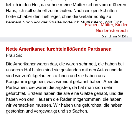
lief ich in den Hof, da schrie meine Mutter schon vom drüberen
Haus, ich soll schnell zu ihr laufen. Nach einigen Schritten
hörte ich aber den Tiefflieger, ohne die Gefahr richtig zu
kennen! Noch vor der Straße hörte ich Mutti rufen: „Wirf Dich
Frauen, Mütter, Kinder
in die Stauden“ und tat es. Ich sah hinauf, im offenen Flugzeug
Niederösterreich
saßen 2 Soldaten mit Sturmhauben und einer mit Gewehr im
27. Juni 2025
Anschlag, ca. 20 m über mir -ich sehe die Gestalten heut...
Nette Amerikaner, furchteinflößende Partisanen
Frau Six
Die Amerikaner waren das, die waren sehr nett, die haben bei
unserem Hof hinten sind sie gestanden mit den Autos und da
sind wir zurückgelaufen zu ihnen und sie haben uns
Kaugummi gegeben, was wir nicht gekannt haben. Aber die
Partisanen, die waren die ärgsten, da hat man sich sehr
gefürchtet. Erstens haben die alle eine Glatze gehabt, und die
haben von den Häusern die Räder mitgenommen, die haben
wir verstecken müssen. Wir haben uns gefürchtet, die haben
gestohlen und vergewaltigt und so Sachen.