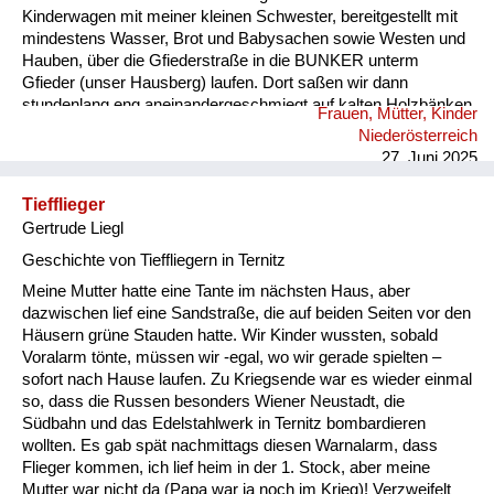
Kinderwagen mit meiner kleinen Schwester, bereitgestellt mit
mindestens Wasser, Brot und Babysachen sowie Westen und
Hauben, über die Gfiederstraße in die BUNKER unterm
Gfieder (unser Hausberg) laufen. Dort saßen wir dann
stundenlang eng aneinandergeschmiegt auf kalten Holzbänken
Frauen, Mütter, Kinder
und warteten auf Entwarnung! 2 x haben wir
Niederösterreich
Bombeneinschläge in nächster Nähe überlebt, aber auf der
27. Juni 2025
Gfiederstraße wurden einige Familien in ihren Häusern tödlich
bombardiert.
Tiefflieger
Gertrude Liegl
Geschichte von Tieffliegern in Ternitz
Meine Mutter hatte eine Tante im nächsten Haus, aber
dazwischen lief eine Sandstraße, die auf beiden Seiten vor den
Häusern grüne Stauden hatte. Wir Kinder wussten, sobald
Voralarm tönte, müssen wir -egal, wo wir gerade spielten –
sofort nach Hause laufen. Zu Kriegsende war es wieder einmal
so, dass die Russen besonders Wiener Neustadt, die
Südbahn und das Edelstahlwerk in Ternitz bombardieren
wollten. Es gab spät nachmittags diesen Warnalarm, dass
Flieger kommen, ich lief heim in der 1. Stock, aber meine
Mutter war nicht da (Papa war ja noch im Krieg)! Verzweifelt