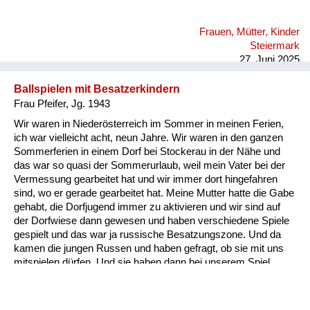
haben wir uns müssen am Boden flach hinlegen. Also, es war
wirklich furchtbar. Das war halt die Angst, eine furchtbare
Frauen, Mütter, Kinder
Angst. Da haben wir im Personalhaus einen Keller gehabt, da
Steiermark
sind wir reingegangen. Da sind wir geblieben, bis Entwarnung
27. Juni 2025
war. Meine...
Ballspielen mit Besatzerkindern
Frau Pfeifer, Jg. 1943
Wir waren in Niederösterreich im Sommer in meinen Ferien,
ich war vielleicht acht, neun Jahre. Wir waren in den ganzen
Sommerferien in einem Dorf bei Stockerau in der Nähe und
das war so quasi der Sommerurlaub, weil mein Vater bei der
Vermessung gearbeitet hat und wir immer dort hingefahren
sind, wo er gerade gearbeitet hat. Meine Mutter hatte die Gabe
gehabt, die Dorfjugend immer zu aktivieren und wir sind auf
der Dorfwiese dann gewesen und haben verschiedene Spiele
gespielt und das war ja russische Besatzungszone. Und da
kamen die jungen Russen und haben gefragt, ob sie mit uns
mitspielen dürfen. Und sie haben dann bei unserem Spiel
einen Ball über die Schnur und solche Sachen mitgespielt.
Also auch da habe ich eigentlich nur positive Erinnerungen.
Allerdings hat mir meine Mutter schon erzählt, auch von den