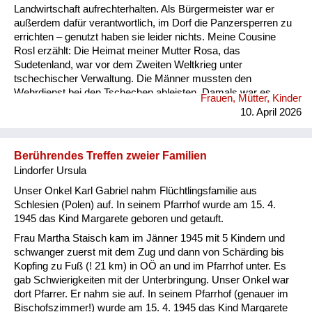
Landwirtschaft aufrechterhalten. Als Bürgermeister war er
außerdem dafür verantwortlich, im Dorf die Panzersperren zu
errichten – genutzt haben sie leider nichts. Meine Cousine
Rosl erzählt: Die Heimat meiner Mutter Rosa, das
Sudetenland, war vor dem Zweiten Weltkrieg unter
tschechischer Verwaltung. Die Männer mussten den
Wehrdienst bei den Tschechen ableisten. Damals war es
Frauen, Mütter, Kinder
Vorschrift, dass ein Soldat vor dem 21. Lebensjahr nicht
10. April 2026
verheiratet sein durfte, auch wenn er ein Kind hatte. Nach dem
verlorenen Zweiten Weltkrieg waren die Deutschen bis etwa
Juni/Juli 1945 „Freiwild“ – die siegreichen Mächte konnten
Berührendes Treffen zweier Familien
über sie verfügen, wie über eine Ware. So kamen Russen oder
Lindorfer Ursula
Tschechen und suchten junge M...
Unser Onkel Karl Gabriel nahm Flüchtlingsfamilie aus
Schlesien (Polen) auf. In seinem Pfarrhof wurde am 15. 4.
1945 das Kind Margarete geboren und getauft.
Frau Martha Staisch kam im Jänner 1945 mit 5 Kindern und
schwanger zuerst mit dem Zug und dann von Schärding bis
Kopfing zu Fuß (! 21 km) in OÖ an und im Pfarrhof unter. Es
gab Schwierigkeiten mit der Unterbringung. Unser Onkel war
dort Pfarrer. Er nahm sie auf. In seinem Pfarrhof (genauer im
Bischofszimmer!) wurde am 15. 4. 1945 das Kind Margarete