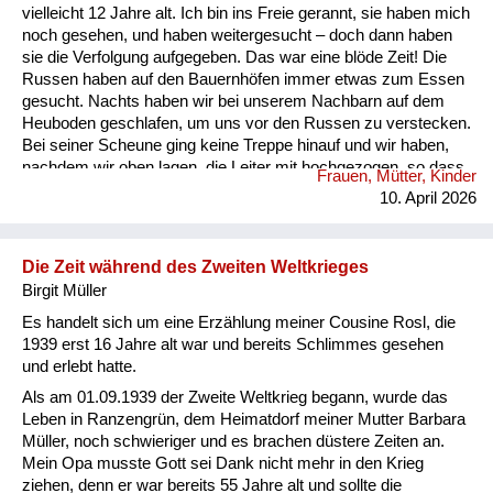
vielleicht 12 Jahre alt. Ich bin ins Freie gerannt, sie haben mich
noch gesehen, und haben weitergesucht – doch dann haben
sie die Verfolgung aufgegeben. Das war eine blöde Zeit! Die
Russen haben auf den Bauernhöfen immer etwas zum Essen
gesucht. Nachts haben wir bei unserem Nachbarn auf dem
Heuboden geschlafen, um uns vor den Russen zu verstecken.
Bei seiner Scheune ging keine Treppe hinauf und wir haben,
nachdem wir oben lagen, die Leiter mit hochgezogen, so dass
Frauen, Mütter, Kinder
niemand zu uns hinaufkommen konnte. Dann waren die
10. April 2026
Betten in den Zimmern alle leer und das ist natürlich
aufgefallen. Mutter und Vater waren allein im Haus und die
Russen haben uns überall gesucht und immer wieder
Die Zeit während des Zweiten Weltkrieges
geschrien: „Wo ist Matka“? (Wo ist das Mädchen?) Dann
Birgit Müller
haben sie die Schränke vorg...
Es handelt sich um eine Erzählung meiner Cousine Rosl, die
1939 erst 16 Jahre alt war und bereits Schlimmes gesehen
und erlebt hatte.
Als am 01.09.1939 der Zweite Weltkrieg begann, wurde das
Leben in Ranzengrün, dem Heimatdorf meiner Mutter Barbara
Müller, noch schwieriger und es brachen düstere Zeiten an.
Mein Opa musste Gott sei Dank nicht mehr in den Krieg
ziehen, denn er war bereits 55 Jahre alt und sollte die