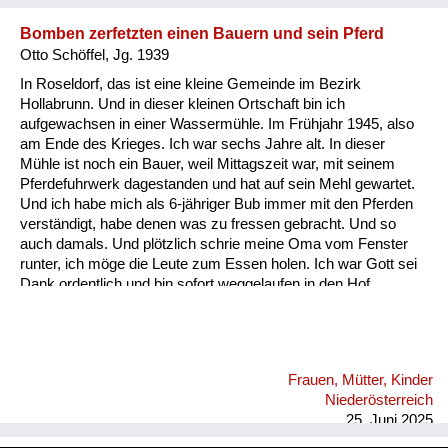
Bomben zerfetzten einen Bauern und sein Pferd
Otto Schöffel, Jg. 1939
In Roseldorf, das ist eine kleine Gemeinde im Bezirk
Hollabrunn. Und in dieser kleinen Ortschaft bin ich
aufgewachsen in einer Wassermühle. Im Frühjahr 1945, also
am Ende des Krieges. Ich war sechs Jahre alt. In dieser
Mühle ist noch ein Bauer, weil Mittagszeit war, mit seinem
Pferdefuhrwerk dagestanden und hat auf sein Mehl gewartet.
Und ich habe mich als 6-jähriger Bub immer mit den Pferden
verständigt, habe denen was zu fressen gebracht. Und so
auch damals. Und plötzlich schrie meine Oma vom Fenster
runter, ich möge die Leute zum Essen holen. Ich war Gott sei
Dank ordentlich und bin sofort weggelaufen in den Hof.
Plötzlich ein lauter Krach. Ich bin zurückgelaufen und hab
gesehen, wie der Bauer und das Pferd fast zerfetzt und tot dort
lagen. Ein russisches Flugzeug hat bombardiert. Und zwar
einen Konvoi voll deutscher Soldatenautos.
Frauen, Mütter, Kinder
Niederösterreich
25. Juni 2025