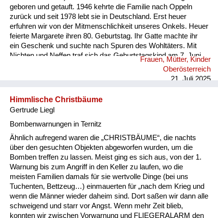
geboren und getauft. 1946 kehrte die Familie nach Oppeln
zurück und seit 1978 lebt sie in Deutschland. Erst heuer
erfuhren wir von der Mitmenschlichkeit unseres Onkels. Heuer
feierte Margarete ihren 80. Geburtstag. Ihr Gatte machte ihr
ein Geschenk und suchte nach Spuren des Wohltäters. Mit
Nichten und Neffen traf sich das Geburtstagskind am 7. Juni
Frauen, Mütter, Kinder
2025 an dessen Grab (Pfarre Rannariedl, Pühret 4143
Oberösterreich
Neustift) in Österreich.
21. Juli 2025
Himmlische Christbäume
Gertrude Liegl
Bombenwarnungen in Ternitz
Ähnlich aufregend waren die „CHRISTBÄUME“, die nachts
über den gesuchten Objekten abgeworfen wurden, um die
Bomben treffen zu lassen. Meist ging es sich aus, von der 1.
Warnung bis zum Angriff in den Keller zu laufen, wo die
meisten Familien damals für sie wertvolle Dinge (bei uns
Tuchenten, Bettzeug…) einmauerten für „nach dem Krieg und
wenn die Männer wieder daheim sind. Dort saßen wir dann alle
schweigend und starr vor Angst. Wenn mehr Zeit blieb,
konnten wir zwischen Vorwarnung und FLIEGERALARM den