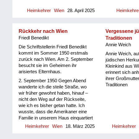
Geschichte hat 
war Bergungslei
gezeichnet und 
Heimkehrer
Wien
28. April 2025
Heimkehre
Zentralfriedhof,
Zei...
die Toten in Pap
provisorische G
Als mein Vater 
Rückkehr nach Wien
Vergessene j
nach dem Tod se
Friedl Benedikt
Traditionen
angekommen ist,
Annie Weich
Die Schriftstellerin Friedl Benedikt
Papiersack aufg
kommt im Sommer 1950 erstmals
Annie Weich, auf
Haaren hat er se
zurück nach Wien. Am 2. September
jüdischen Herkun
Jedes Mal, wenn
besucht sie im Geheimen ihr
Kleinkind aus Wi
Albertina vorbei
arisiertes Elternhaus.
erinnert sich an
uns unser Vater
ihrer Großmutte
2. September 1950 Gegen Abend
erzählt. Ich hab
Traditionen
wanderte ich die steile Straße, wo
natürlich nicht g
wir früher gewohnt haben, hinauf –
neun Jahre spät
nicht den Weg auf der Rückseite,
gekommen. Aber 
wie ich es bisher getan hatte. Ich
gespürt... Mein 
wusste, dass die Amerikaner eine
gesagt, im Grun
Familie in unserem Haus einquartiert
seines Vaters da
hatten, und erwartete, dass das
weil die Einhei...
Heimkehrer
Wien
18. März 2025
Heimkehrer
Gartentor und das Haus versperrt
sein würden. Aber das Tor war offen.