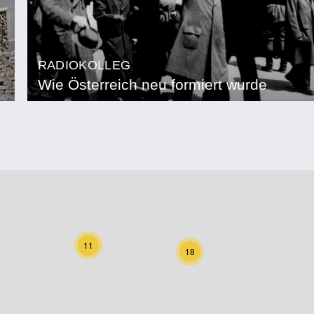
RADIOKOLLEG
Wie Österreich neu formiert wurde
11
18