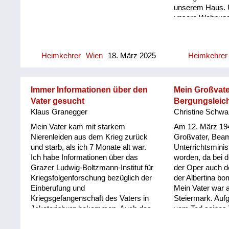
unserem Haus. 
unsere Wohnung
fast leer vorgef
Möbelstücke, die
waren alle weg.
Heimkehrer
Wien
18. März 2025
Heimkehrer
Boden schlafen.
das lustig, für m
lustig. Und wir 
von den Nachbar
Immer Informationen über den
Mein Großvate
immer wieder L
Vater gesucht
Bergungsleic
Amerikanern vor
Klaus Granegger
Christine Schwa
Haus war "Open
Mein Vater kam mit starkem
Am 12. März 194
Mieter waren nic
Nierenleiden aus dem Krieg zurück
Großvater, Beam
Soldaten haben
und starb, als ich 7 Monate alt war.
Unterrichtsminis
Möbelstücke ver
Ich habe Informationen über das
worden, da bei 
weggedüst. Jetz
Grazer Ludwig-Boltzmann-Institut für
der Oper auch d
Mein Vater woll
Kriegsfolgenforschung bezüglich der
der Albertina bo
unbedingt wieder
Einberufung und
Mein Vater war a
kein Nazi, das h
Kriegsgefangenschaft des Vaters in
Steiermark. Auf
betont. Also er h
Jekaterinburg bekommen. Auch das
vom Tod seines 
seine Möbel. Un
Buch „Ihr dort oben, wir da unten“
Urlaub bekommen
das ist das Sch
über Flak-Helfer ist empfehlenswert.
Nummer erhalten