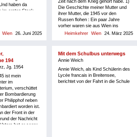
Zeit nach dem Krieg gehört habe. 1)
Und haben da
Die Geschichte meiner Mutter und
 im ersten Stock
ihrer Mutter, die 1945 vor den
unden. Die schönen
Russen flohen : Ein paar Jahre
 alten antiken
vorher waren sie aus Wien ins
 Wir mussten am
Burgenland gezogen. Jetzt flohen sie
Wien
26. Juni 2025
Heimkehrer
Wien
24. März 2025
 Für uns Kinder war
vor den Russen, über die man
eine Eltern weniger
furchtbare Dinge hörte, konnten nur
haben dann sehr bald
wenige Dinge mitnehmen und fuhren
n gehört, dass
r,
Mit dem Schulbus unterwegs
in einem Viehwaggon, der immer
astwagen von den
he 194
Annie Weich
wieder an andere Züge angehängt
gefahren sind. Das
rz, Jg. 1954
wurde, mit anderen Familien an ein
Annie Weich, als Kind Schülerin des
 House". Auch die
unbekanntes Ziel, wussten nie, wo
Lycée francais in Breitensee,
5 ist mein
ht da, und die
sie am nächsten Tag aufwachen
berichtet von der Fahrt in die Schule
ter im
 immer wieder
würden. Schließlich landeten sie in
terium, verschüttet
laden und sind
OÖ, wo die Amerikaner zuständig
der Bombardierung
t war folgendes:
waren. Dort lebten sie jahrelang in
er Philipphof neben
te diese Möbel immer
einer Baracke. Geschichten auch
mbardiert worden ist.
 auffinden. Er war
von Luftangriffen, Sirenen und
n der Front in der
at er immer wieder
Tieffliegern und das Laufen zu einem
grund der Nachricht
at ein Recht auf
Luftschutzkeller hörte ich. Von der
Vaters hat er sogar
d meine Mutter. Und
Angst sprach meine Mutter, und
. Er hat eine
öne an der
dass sie aus Angst immer etwas
, der Großvater