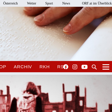
Österreich
Wetter
Sport
News
ORF.at im Überblick
OP
ARCHIV
RKH
RSO