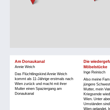
Steiermark
Fluchtgeschichten
Tirol
Familiengeschichten
Vorarlberg
Schule
und
Wien
Ausbildung
Wiederaufbau
und
Am Donaukanal
Die wiederge
Staatsvertrag
Annie Weich
Möbelstücke
Inge Reinisch
Wohnen
Das Flüchtlingskind Annie Weich
kommt als 11-Jährige erstmals nach
Also meine Fami
Wien zurück und macht mit ihrer
sonstiges
jüngere Schwest
Mutter einen Spaziergang am
Mutter, mein Vat
Donaukanal
Kriegsende wied
Wien. Unter abe
Umständen sind 
Wien gelandet. I