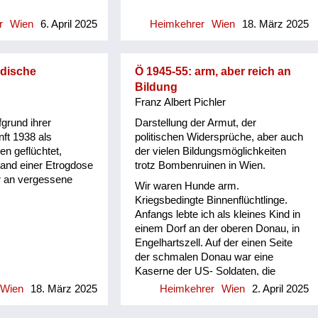
wunderbar
essen musste. Es gab aber wenig,
che 194. Hinten am
gemalt. Ordentliches
r
Wien
6. April 2025
Heimkehrer
Wien
18. März 2025
rationierte Lebensmittel, Butter, Brot,
 an der Mauer, sind
Mehl, Zucker nur mit
iersäcken in
Essensmarken. Sie konnte mit d...
räber gelegt worden.
eine oder 2 Wochen
üdische
Ö 1945-55: arm, aber reich an
ines Vaters in Wien
Bildung
 hat er den
Franz Albert Pichler
emacht. An den
grund ihrer
Darstellung der Armut, der
inen Vater erkannt.
ft 1938 als
politischen Widersprüche, aber auch
 wir bei der
en geflüchtet,
der vielen Bildungsmöglichkeiten
gegangen sind, hat
hand einer Etrogdose
trotz Bombenruinen in Wien.
 diese Geschichte
r an vergessene
 unseren Großvater
Wir waren Hunde arm.
ekannt, ich bin ja erst
Kriegsbedingte Binnenflüchtlinge.
er zur Welt
Anfangs lebte ich als kleines Kind in
du hast einfach
einem Dorf an der oberen Donau, in
Vater hat immer
Engelhartszell. Auf der einen Seite
de hat ihm der Tod
der schmalen Donau war eine
s Leben gerettet,
Kaserne der US- Soldaten, die
meisten waren Afro- Amerikaner. Am
Wien
18. März 2025
Heimkehrer
Wien
2. April 2025
anderen Ufer war ein russisches
Lager. Auf einem schmalen Streifen