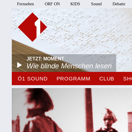
Fernsehen
ORF ON
KIDS
Sound
Debatte
JETZT: MOMENT
Wie blinde Menschen lesen
Ö1 SOUND
PROGRAMM
CLUB
SH