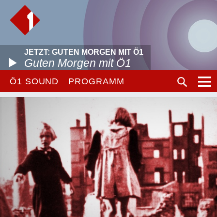
JETZT: GUTEN MORGEN MIT Ö1
Guten Morgen mit Ö1
Ö1 SOUND
PROGRAMM