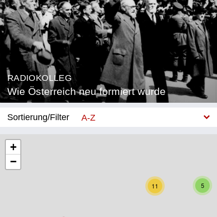
RADIOKOLLEG
Wie Österreich neu formiert wurde
Sortierung/Filter
A-Z
Neu
+
−
Bundesland
Burgenland
5
11
Kärnten