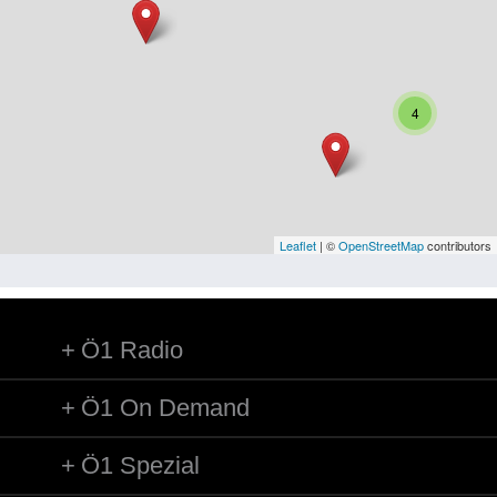
Niederösterreich
Oberösterreich
Salzburg
4
Steiermark
Tirol
Vorarlberg
Leaflet
| ©
OpenStreetMap
contributors
Wien
Ö1 Radio
Kategorie
Besatzungsmächte
Ö1 On Demand
Frauen, Mütter, Kinder
Ö1 Spezial
Versorgung