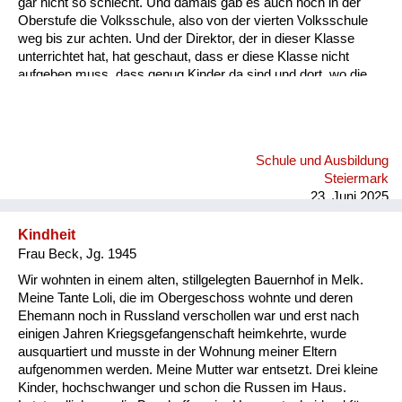
gar nicht so schlecht. Und damals gab es auch noch in der
Oberstufe die Volksschule, also von der vierten Volksschule
weg bis zur achten. Und der Direktor, der in dieser Klasse
unterrichtet hat, hat geschaut, dass er diese Klasse nicht
aufgeben muss, dass genug Kinder da sind und dort, wo die
Eltern sich nicht gekümmert haben, sondern dem Lehrer alles
überlassen haben, dort hat er geschaut, dass er genug Kinder
hat in dieser Klasse. Und es waren leider auch sehr oft sehr
gescheite Kinder, die dort hingehen mussten. Mein Vater hat
Schule und Ausbildung
sich aber geweigert. Er hat geschaut, dass wir dann in die
Steiermark
Hauptschule kommen. Die war dann sieben Kilometer...
23. Juni 2025
Kindheit
Frau Beck, Jg. 1945
Wir wohnten in einem alten, stillgelegten Bauernhof in Melk.
Meine Tante Loli, die im Obergeschoss wohnte und deren
Ehemann noch in Russland verschollen war und erst nach
einigen Jahren Kriegsgefangenschaft heimkehrte, wurde
ausquartiert und musste in der Wohnung meiner Eltern
aufgenommen werden. Meine Mutter war entsetzt. Drei kleine
Kinder, hochschwanger und schon die Russen im Haus.