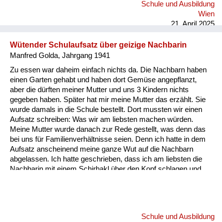
Schule und Ausbildung
Wien
21. April 2025
Wütender Schulaufsatz über geizige Nachbarin
Manfred Golda, Jahrgang 1941
Zu essen war daheim einfach nichts da. Die Nachbarn haben
einen Garten gehabt und haben dort Gemüse angepflanzt,
aber die dürften meiner Mutter und uns 3 Kindern nichts
gegeben haben. Später hat mir meine Mutter das erzählt. Sie
wurde damals in die Schule bestellt. Dort mussten wir einen
Aufsatz schreiben: Was wir am liebsten machen würden.
Meine Mutter wurde danach zur Rede gestellt, was denn das
bei uns für Familienverhältnisse seien. Denn ich hatte in dem
Aufsatz anscheinend meine ganze Wut auf die Nachbarn
abgelassen. Ich hatte geschrieben, dass ich am liebsten die
Nachbarin mit einem Schirhakl über den Kopf schlagen und
sie in den Keller hinunterschupfen würde. Aber wie gesagt, die
haben was zu essen gehabt, und wir haben praktisch nichts
gehabt.
Schule und Ausbildung