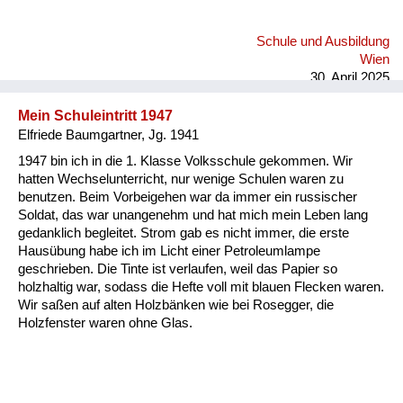
gegessen. Das Ärgste für mich war es, im vierten Stock in
einer zerbombten Zimmer-Küche-Wohnung zu wohnen.
Schule und Ausbildung
Wien
30. April 2025
Mein Schuleintritt 1947
Elfriede Baumgartner, Jg. 1941
1947 bin ich in die 1. Klasse Volksschule gekommen. Wir
hatten Wechselunterricht, nur wenige Schulen waren zu
benutzen. Beim Vorbeigehen war da immer ein russischer
Soldat, das war unangenehm und hat mich mein Leben lang
gedanklich begleitet. Strom gab es nicht immer, die erste
Hausübung habe ich im Licht einer Petroleumlampe
geschrieben. Die Tinte ist verlaufen, weil das Papier so
holzhaltig war, sodass die Hefte voll mit blauen Flecken waren.
Wir saßen auf alten Holzbänken wie bei Rosegger, die
Holzfenster waren ohne Glas.