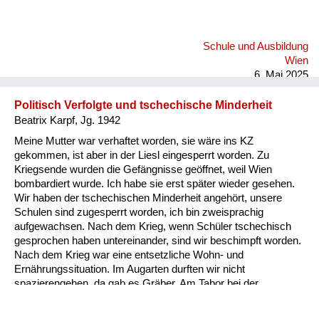
Schule und Ausbildung
Wien
6. Mai 2025
Politisch Verfolgte und tschechische Minderheit
Beatrix Karpf, Jg. 1942
Meine Mutter war verhaftet worden, sie wäre ins KZ
gekommen, ist aber in der Liesl eingesperrt worden. Zu
Kriegsende wurden die Gefängnisse geöffnet, weil Wien
bombardiert wurde. Ich habe sie erst später wieder gesehen.
Wir haben der tschechischen Minderheit angehört, unsere
Schulen sind zugesperrt worden, ich bin zweisprachig
aufgewachsen. Nach dem Krieg, wenn Schüler tschechisch
gesprochen haben untereinander, sind wir beschimpft worden.
Nach dem Krieg war eine entsetzliche Wohn- und
Ernährungssituation. Im Augarten durften wir nicht
spazierengehen, da gab es Gräber. Am Tabor bei der
evangelischen Kirche haben sie ein verendetes Pferd
eingegraben, die Menschen haben es wieder ausgegraben und