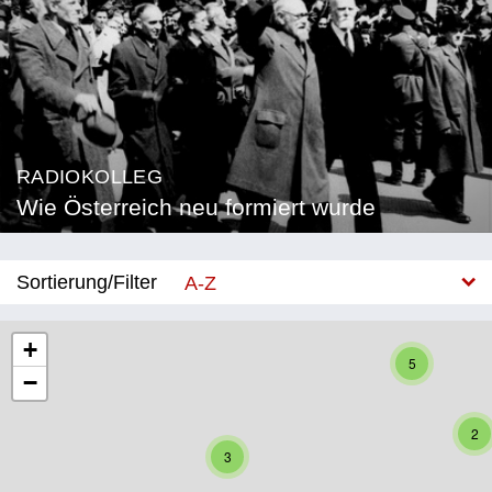
RADIOKOLLEG
Wie Österreich neu formiert wurde
Sortierung/Filter
A-Z
Neu
+
5
−
Bundesland
Burgenland
2
3
Kärnten