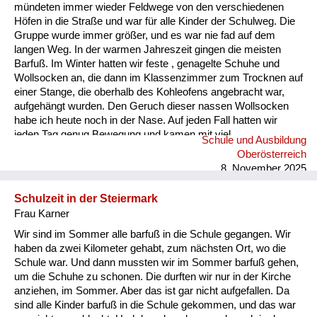
Versorgung
mündeten immer wieder Feldwege von den verschiedenen
Höfen in die Straße und war für alle Kinder der Schulweg. Die
Heimkehrer
Gruppe wurde immer größer, und es war nie fad auf dem
langen Weg. In der warmen Jahreszeit gingen die meisten
Fluchtgeschichten
Barfuß. Im Winter hatten wir feste , genagelte Schuhe und
Wollsocken an, die dann im Klassenzimmer zum Trocknen auf
Familiengeschichten
einer Stange, die oberhalb des Kohleofens angebracht war,
aufgehängt wurden. Den Geruch dieser nassen Wollsocken
Schule und Ausbildung
habe ich heute noch in der Nase. Auf jeden Fall hatten wir
jeden Tag genug Bewegung und kamen mit viel
Schule und Ausbildung
Wiederaufbau und
angereichertem Sauerstoff zum Unterricht.
Oberösterreich
Staatsvertrag
8. November 2025
Wohnen
Schulzeit in der Steiermark
Frau Karner
sonstiges
Wir sind im Sommer alle barfuß in die Schule gegangen. Wir
haben da zwei Kilometer gehabt, zum nächsten Ort, wo die
Schule war. Und dann mussten wir im Sommer barfuß gehen,
um die Schuhe zu schonen. Die durften wir nur in der Kirche
anziehen, im Sommer. Aber das ist gar nicht aufgefallen. Da
sind alle Kinder barfuß in die Schule gekommen, und das war