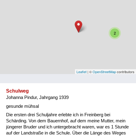
Niederösterreich
Oberösterreich
Salzburg
2
Steiermark
Tirol
Vorarlberg
Leaflet
| ©
OpenStreetMap
contributors
Wien
Schulweg
Johanna Pindur, Jahrgang 1939
Kategorie
gesunde mühsal
Besatzungsmächte
Die ersten drei Schuljahre erlebte ich in Freinberg bei
Schärding. Von dem Bauernhof, auf dem meine Mutter, mein
Frauen, Mütter, Kinder
jüngerer Bruder und ich untergebracht waren, war es 1 Stunde
auf der Landstraße in die Schule. Über die Länge des Weges