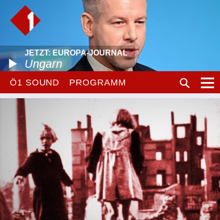
JETZT: EUROPA-JOURNAL
Ungarn
Ö1 SOUND
PROGRAMM