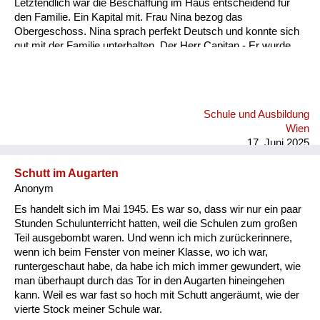
Letztendlich war die Beschaffung im Haus entscheidend für
den Familie. Ein Kapital mit. Frau Nina bezog das
Obergeschoss. Nina sprach perfekt Deutsch und konnte sich
gut mit der Familie unterhalten. Der Herr Capitan - Er wurde
immer nur Capitan genannt - war sehr beschäftigt und viel
abwesend. Es kam bald der Zeitpunkt der Niederkunft. Zu
dieser Zeit waren viele Flüchtlinge in unserem Garten und.
Und auch in der Küche unterwegs. Sie machten Station bei
Schule und Ausbildung
uns und wickelten ihre Kinder frisch und zogen wieder weiter.
Wien
Ungarische Soldaten waren in unserem Garten und viele
17. Juni 2025
russische. In diesem Umfeld ei...
Schutt im Augarten
Anonym
Es handelt sich im Mai 1945. Es war so, dass wir nur ein paar
Stunden Schulunterricht hatten, weil die Schulen zum großen
Teil ausgebombt waren. Und wenn ich mich zurückerinnere,
wenn ich beim Fenster von meiner Klasse, wo ich war,
runtergeschaut habe, da habe ich mich immer gewundert, wie
man überhaupt durch das Tor in den Augarten hineingehen
kann. Weil es war fast so hoch mit Schutt angeräumt, wie der
vierte Stock meiner Schule war.