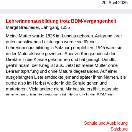
20. April 2025
Lehrerinnenausbildung trotz BDM-Vergangenheit
Margit Brauneder, Jahrgang 1955
Meine Mutter wurde 1926 im Lungau geboren. Aufgrund ihrer
guten schulischen Leistungen wurde sie für die
Lehrerinnenausbildung in Salzburg empfohlen. 1945 wäre sie
in der Maturaklasse gewesen. Aber zu Kriegsende ist der
Direktor in die Klasse gekommen und hat gesagt: Dirndln,
geht's hoam, der Krieg ist aus. Jetzt ist meine Mutter ohne
Lehramtsprüfung und ohne Matura dagestanden. Auf einer
ausgehängten Liste entdeckte jemand später ihren Namen, sie
durfte also im Herbst wieder in die Schule gehen und
maturieren. Viele andere nicht. Mir hat sie erzählt, dass sie
immer ganz traurig gewesen ist, dass sie beim BDM nie
hierarchisch aufgestiegen war, sondern immer nur ein ganz
gewöhnliches BDM-Mädchen geblieben ist, obwohl sie so
eifrig war und so gut gesungen hat und so gute Sportlerin war.
Im Endeffekt hat sich aber herausgestellt, dass die aktiven
Schule und Ausbildung
BDM-Mädchen zu jener Zeit noch nicht maturieren durften,
Salzburg
sondern nur die, die eine unbedeutende Rolle im BDM gespielt