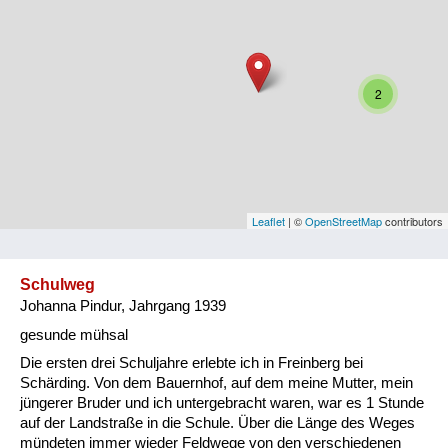
Niederösterreich
Oberösterreich
Salzburg
2
Steiermark
Tirol
Vorarlberg
Leaflet
| ©
OpenStreetMap
contributors
Wien
Schulweg
Johanna Pindur, Jahrgang 1939
Kategorie
gesunde mühsal
Besatzungsmächte
Die ersten drei Schuljahre erlebte ich in Freinberg bei
Schärding. Von dem Bauernhof, auf dem meine Mutter, mein
Frauen, Mütter, Kinder
jüngerer Bruder und ich untergebracht waren, war es 1 Stunde
auf der Landstraße in die Schule. Über die Länge des Weges
Versorgung
mündeten immer wieder Feldwege von den verschiedenen