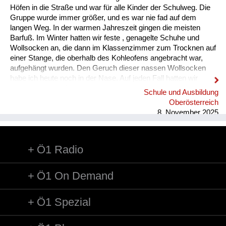
Höfen in die Straße und war für alle Kinder der Schulweg. Die
Heimkehrer
Gruppe wurde immer größer, und es war nie fad auf dem
langen Weg. In der warmen Jahreszeit gingen die meisten
Fluchtgeschichten
Barfuß. Im Winter hatten wir feste , genagelte Schuhe und
Wollsocken an, die dann im Klassenzimmer zum Trocknen auf
Familiengeschichten
einer Stange, die oberhalb des Kohleofens angebracht war,
aufgehängt wurden. Den Geruch dieser nassen Wollsocken
Schule und Ausbildung
habe ich heute noch in der Nase. Auf jeden Fall hatten wir
jeden Tag genug Bewegung und kamen mit viel
Schule und Ausbildung
Wiederaufbau und
angereichertem Sauerstoff zum Unterricht.
Oberösterreich
Staatsvertrag
8. November 2025
Wohnen
Ö1 Radio
sonstiges
Ö1 On Demand
Ö1 Spezial