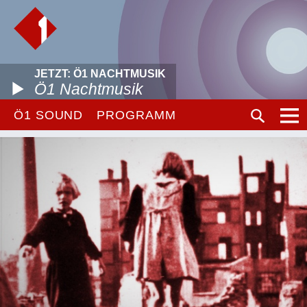
JETZT: Ö1 NACHTMUSIK
Ö1 Nachtmusik
Ö1 SOUND
PROGRAMM