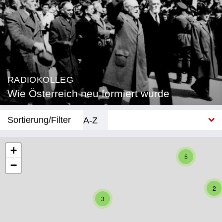
RADIOKOLLEG
Wie Österreich neu formiert wurde
Sortierung/Filter
A-Z
Neu
+
5
−
Bundesland
Burgenland
2
3
Kärnten