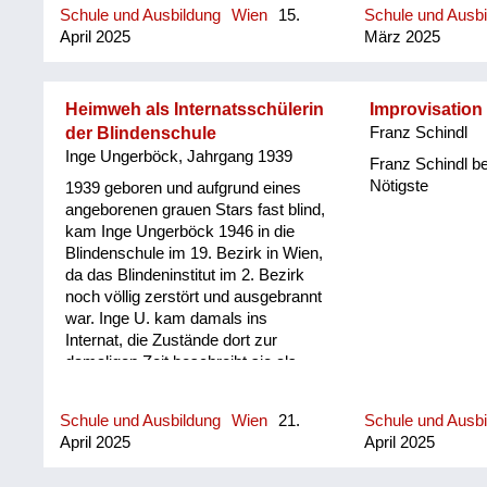
Schule und Ausbildung
Wien
15.
Schule und Ausb
April 2025
März 2025
Heimweh als Internatsschülerin
Improvisation
der Blindenschule
Franz Schindl
Inge Ungerböck, Jahrgang 1939
Franz Schindl 
Nötigste
1939 geboren und aufgrund eines
angeborenen grauen Stars fast blind,
kam Inge Ungerböck 1946 in die
Blindenschule im 19. Bezirk in Wien,
da das Blindeninstitut im 2. Bezirk
noch völlig zerstört und ausgebrannt
war. Inge U. kam damals ins
Internat, die Zustände dort zur
damaligen Zeit beschreibt sie als
"ganz schlimm, katastrophal". Im
Internat litt sie unter Heimweh, da sie
Schule und Ausbildung
Wien
21.
Schule und Ausb
stark an ihre Mutter gebunden war.
April 2025
April 2025
In der Blindenschule waren auch
viele Kinder, die beim Spielen