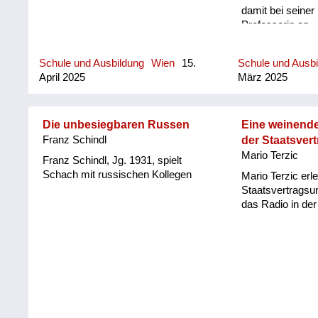
damit bei seiner
Professorin an. 
führte Oliver Ra
Topos.
Schule und Ausbildung
Wien
15.
Schule und Ausb
April 2025
März 2025
Die unbesiegbaren Russen
Eine weinende
Franz Schindl
der Staatsver
Mario Terzic
Franz Schindl, Jg. 1931, spielt
Schach mit russischen Kollegen
Mario Terzic erle
Staatsvertragsu
das Radio in de