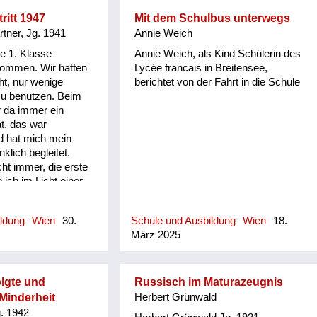
ritt 1947
Mit dem Schulbus unterwegs
tner, Jg. 1941
Annie Weich
ie 1. Klasse
Annie Weich, als Kind Schülerin des
kommen. Wir hatten
Lycée francais in Breitensee,
ht, nur wenige
berichtet von der Fahrt in die Schule
zu benutzen. Beim
 da immer ein
t, das war
 hat mich mein
klich begleitet.
ht immer, die erste
ich im Licht einer
geschrieben. Die
en, weil das Papier
ildung
Wien
30.
Schule und Ausbildung
Wien
18.
r, sodass die Hefte
März 2025
Flecken waren. Wir
 Holzbänken wie bei
olzfenster waren
olgte und
Russisch im Maturazeugnis
Minderheit
Herbert Grünwald
g. 1942