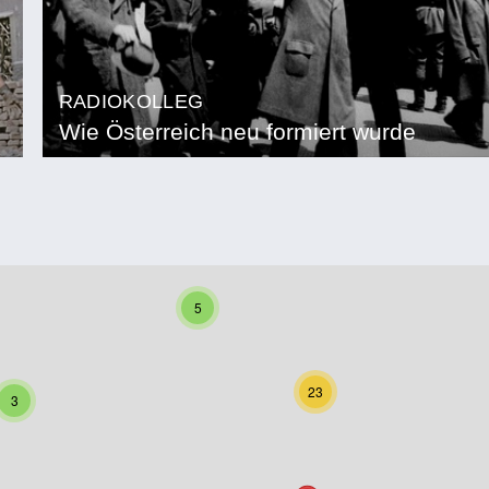
RADIOKOLLEG
Wie Österreich neu formiert wurde
5
23
3