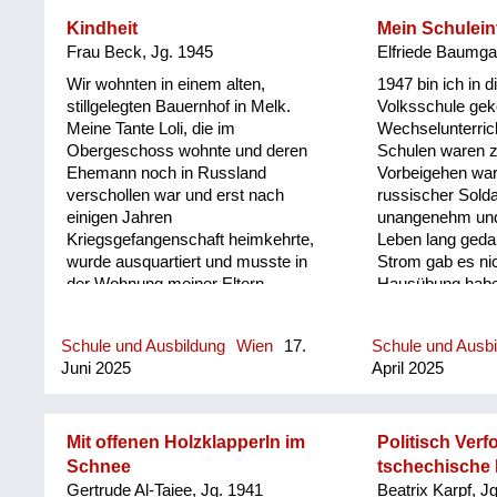
furchtbare Unfälle durch Minen
erlitten hatten, und dadurch ihr
Kindheit
Mein Schuleint
Augenlicht verloren hatten.
Frau Beck, Jg. 1945
Elfriede Baumgar
Wir wohnten in einem alten,
1947 bin ich in d
stillgelegten Bauernhof in Melk.
Volksschule ge
Meine Tante Loli, die im
Wechselunterric
Obergeschoss wohnte und deren
Schulen waren 
Ehemann noch in Russland
Vorbeigehen war
verschollen war und erst nach
russischer Solda
einigen Jahren
unangenehm und
Kriegsgefangenschaft heimkehrte,
Leben lang gedan
wurde ausquartiert und musste in
Strom gab es nic
der Wohnung meiner Eltern
Hausübung habe 
aufgenommen werden. Meine Mutter
Petroleumlampe 
war entsetzt. Drei kleine Kinder,
Tinte ist verlauf
Schule und Ausbildung
Wien
17.
Schule und Ausb
hochschwanger und schon die
so holzhaltig wa
Juni 2025
April 2025
Russen im Haus. Letztendlich war
voll mit blauen 
die Beschaffung im Haus
saßen auf alten
entscheidend für den Familie. Ein
Rosegger, die H
Kapital mit. Frau Nina bezog das
ohne Glas.
Mit offenen Holzklapperln im
Politisch Verf
Obergeschoss. Nina sprach perfekt
Schnee
tschechische 
Deutsch und konnte sich gut mit der
Gertrude Al-Taiee, Jg. 1941
Beatrix Karpf, J