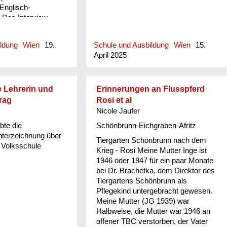
 Englisch-
- Das Interview
thkolb für ORF
ildung
Wien
19.
Schule und Ausbildung
Wien
15.
April 2025
 Lehrerin und
Erinnerungen an Flusspferd
trag
Rosi et al
Nicole Jaufer
bte die
Schönbrunn-Eichgraben-Afritz
nterzeichnung über
Tiergarten Schönbrunn nach dem
r Volksschule
Krieg - Rosi Meine Mutter Inge ist
1946 oder 1947 für ein paar Monate
bei Dr. Brachetka, dem Direktor des
Tiergartens Schönbrunn als
Pflegekind untergebracht gewesen.
Meine Mutter (JG 1939) war
Halbweise, die Mutter war 1946 an
offener TBC verstorben, der Vater