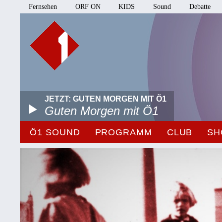
Fernsehen
ORF ON
KIDS
Sound
Debatte
JETZT: GUTEN MORGEN MIT Ö1
Guten Morgen mit Ö1
Ö1 SOUND
PROGRAMM
CLUB
SH