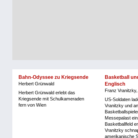
Steiermark
Fluchtgeschichten
Tirol
Familiengeschichten
Vorarlberg
Schule
und
Wien
Ausbildung
Wiederaufbau
und
Bahn-Odyssee zu Kriegsende
Basketball un
Staatsvertrag
Herbert Grünwald
Englisch
Franz Vranitzky
Wohnen
Herbert Grünwald erlebt das
Kriegsende mit Schulkameraden
US-Soldaten lad
fern von Wien
sonstiges
Vranitzky und a
Basketballspiele
Messepalast ein,
Basketballfeld er
Vranitzky schnap
amerikanische S