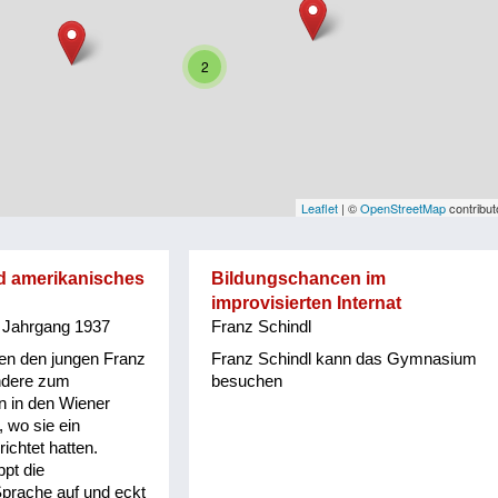
2
Leaflet
| ©
OpenStreetMap
contribut
d amerikanisches
Bildungschancen im
improvisierten Internat
, Jahrgang 1937
Franz Schindl
en den jungen Franz
Franz Schindl kann das Gymnasium
ndere zum
besuchen
n in den Wiener
 wo sie ein
richtet hatten.
pt die
prache auf und eckt