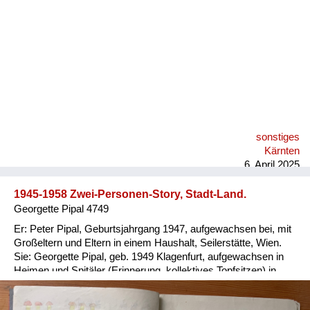
Versorgung
Heimkehrer
Fluchtgeschichten
Familiengeschichten
Schule und Ausbildung
sonstiges
Wiederaufbau und
Kärnten
Staatsvertrag
6. April 2025
Wohnen
1945-1958 Zwei-Personen-Story, Stadt-Land.
Georgette Pipal 4749
sonstiges
Er: Peter Pipal, Geburtsjahrgang 1947, aufgewachsen bei, mit
Großeltern und Eltern in einem Haushalt, Seilerstätte, Wien.
Sie: Georgette Pipal, geb. 1949 Klagenfurt, aufgewachsen in
Heimen und Spitäler (Erinnerung, kollektives Topfsitzen) in
Wien und NÖ, 1954/56 Adoptivfamilie. Er: Ein wohlbehütetes,
wohlgenährtes, übergewichtiges Kind; die Meinung der