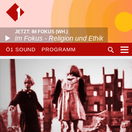
JETZT: IM FOKUS (WH.)
Im Fokus - Religion und Ethik
Ö1 SOUND
PROGRAMM