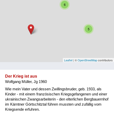
6
Niederösterreich
Oberösterreich
Salzburg
5
Steiermark
Tirol
Vorarlberg
Leaflet
| ©
OpenStreetMap
contributors
Wien
Der Krieg ist aus
Wolfgang Müller, Jg 1960
Kategorie
Wie mein Vater und dessen Zwillingsbruder, geb. 1933, als
Besatzungsmächte
Kinder - mit einem französischen Kriegsgefangenen und einer
ukrainischen Zwangsarbeiterin - den elterlichen Bergbauernhof
Frauen, Mütter, Kinder
im Kärntner Görtschitztal führen mussten und zufällig vom
Kriegsende erfuhren.