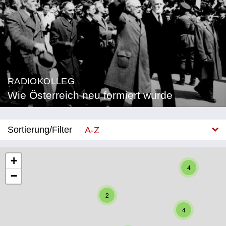
RADIOKOLLEG
Wie Österreich neu formiert wurde
Sortierung/Filter
A-Z
Neu
+
4
−
Bundesland
2
Burgenland
4
Kärnten