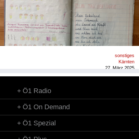
abgemagerten Groß-Eltern, man braucht Reserven für alle
Fälle. Sie: 1951 abgenommenes, abgegebenes
Besatzungskind (Vater Brite, Mutter Deutsche in Ö.), in
Kinder-übernahmestelle der Stadt Wien, Lustkandelgasse
gelandet; Eltern und Adoption unbekannt; nach später
Recherche via Jugendamt Wien 1997 und Rotes Kreuz 2014
Daten zur eigenen Person erhalten. Er: Als Kind striktes
Verbot, wegen Verletzungsgefahr, Gebäuderuinen zu betreten;
im Hof Seilerstätte 8 wurde Federball gespielt, im Winter
sonstiges
gerodelt, auch im nahen Stadtpark; on top im Wohnhaus
Kärnten
wurden Hühner und Hasen gehalten, das Nebenhaus war eine
27. März 2025
Ruine, im Wohnblock gab es eine ...
Ö1 Radio
Ö1 On Demand
Ö1 Spezial