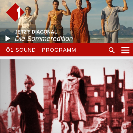
JETZT: DIAGONAL
Die Sommeredition
Ö1 SOUND
PROGRAMM