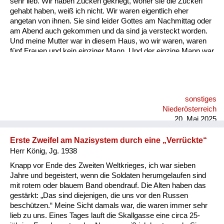
sehr lieb. Wir haben Zuckerl gekriegt, woher sie die Zuckerl
Versorgung
gehabt haben, weiß ich nicht. Wir waren eigentlich eher
angetan von ihnen. Sie sind leider Gottes am Nachmittag oder
Heimkehrer
am Abend auch gekommen und da sind ja versteckt worden.
Und meine Mutter war in diesem Haus, wo wir waren, waren
Fluchtgeschichten
fünf Frauen und kein einziger Mann. Und der einzige Mann war
meine Mutter. Und wenn die gekommen sind, hat sie das
Familiengeschichten
Fenster aufgerissen. 200 Meter von uns war eine
Kommandostelle in der Hauptstraße unten und hat gebrüllt,
Schule und Ausbildung
was gegangen ist, hat einem Unteroffizier alle Ehre gemacht: „
sonstiges
Die Russen sind da!“ und „Kommandatura“. Und tatsächlich
Wiederaufbau und
Niederösterreich
sind in den meisten Fällen Minuten nachher ist ein Wagen
Staatsvertrag
20. Mai 2025
gekommen und hat die...
Wohnen
Erste Zweifel am Nazisystem durch eine „Verrückte“
Herr König, Jg. 1938
sonstiges
Knapp vor Ende des Zweiten Weltkrieges, ich war sieben
Jahre und begeistert, wenn die Soldaten herumgelaufen sind
mit rotem oder blauem Band obendrauf. Die Alten haben das
gestärkt: „Das sind diejenigen, die uns vor den Russen
beschützen.“ Meine Sicht damals war, die waren immer sehr
lieb zu uns. Eines Tages lauft die Skallgasse eine circa 25-