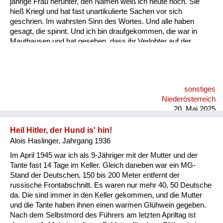
jährige Frau herunter, den Namen weiß ich heute noch. Sie
hieß Kriegl und hat fast unartikulierte Sachen vor sich
geschrien. Im wahrsten Sinn des Wortes. Und alle haben
gesagt, die spinnt. Und ich bin draufgekommen, die war in
Mauthausen und hat gesehen, dass ihr Verlobter auf der
Steinstiege, der bekannten, also praktisch zu Tode gebracht
wurde und wollte das irgendjemandem mitteilen. Und damals,
mit meiner sieben Jahren, ist mir gekommen der Gedanke, da
muss in dem System was falsch sein. Und da sind erste
sonstiges
Zweifel bei mir gewachsen.
Niederösterreich
20. Mai 2025
Heil Hitler, der Hund is' hin!
Alois Haslinger, Jahrgang 1936
Im April 1945 war ich als 9-Jähriger mit der Mutter und der
Tante fast 14 Tage im Keller. Gleich daneben war ein MG-
Stand der Deutschen, 150 bis 200 Meter entfernt der
russische Frontabschnitt. Es waren nur mehr 40, 50 Deutsche
da. Die sind immer in den Keller gekommen, und die Mutter
und die Tante haben ihnen einen warmen Glühwein gegeben.
Nach dem Selbstmord des Führers am letzten Apriltag ist