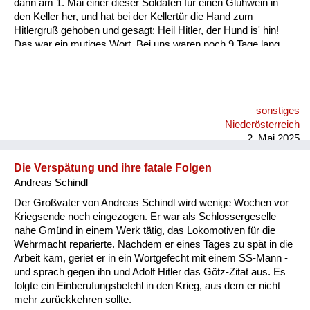
dann am 1. Mai einer dieser Soldaten für einen Glühwein in
den Keller her, und hat bei der Kellertür die Hand zum
Hitlergruß gehoben und gesagt: Heil Hitler, der Hund is' hin!
Das war ein mutiges Wort. Bei uns waren noch 9 Tage lang
Kampfhandlungen, er hätte sofort wegen Wehrkraftzersetzung
erschossen werden können. Ein Steirer war es, das weiß ich
noch, dieses herbe Männergesicht, mit Stahlhelm ist er da
gestanden..
sonstiges
Niederösterreich
2. Mai 2025
Die Verspätung und ihre fatale Folgen
Andreas Schindl
Der Großvater von Andreas Schindl wird wenige Wochen vor
Kriegsende noch eingezogen. Er war als Schlossergeselle
nahe Gmünd in einem Werk tätig, das Lokomotiven für die
Wehrmacht reparierte. Nachdem er eines Tages zu spät in die
Arbeit kam, geriet er in ein Wortgefecht mit einem SS-Mann -
und sprach gegen ihn und Adolf Hitler das Götz-Zitat aus. Es
folgte ein Einberufungsbefehl in den Krieg, aus dem er nicht
mehr zurückkehren sollte.