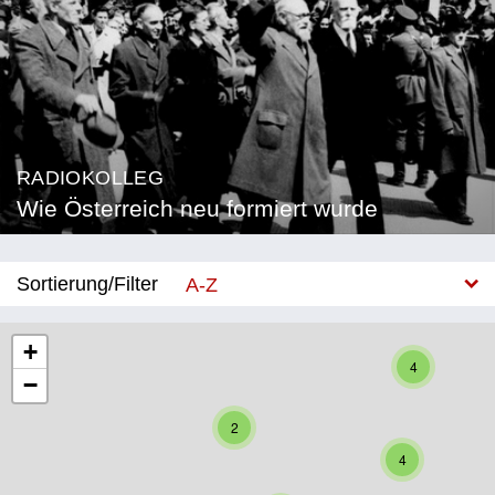
RADIOKOLLEG
Wie Österreich neu formiert wurde
Sortierung/Filter
A-Z
Neu
+
4
−
Bundesland
2
Burgenland
4
Kärnten