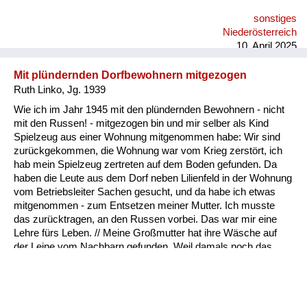
sonstiges
Niederösterreich
10. April 2025
Mit plündernden Dorfbewohnern mitgezogen
Ruth Linko, Jg. 1939
Wie ich im Jahr 1945 mit den plündernden Bewohnern - nicht
mit den Russen! - mitgezogen bin und mir selber als Kind
Spielzeug aus einer Wohnung mitgenommen habe: Wir sind
zurückgekommen, die Wohnung war vom Krieg zerstört, ich
hab mein Spielzeug zertreten auf dem Boden gefunden. Da
haben die Leute aus dem Dorf neben Lilienfeld in der Wohnung
vom Betriebsleiter Sachen gesucht, und da habe ich etwas
mitgenommen - zum Entsetzen meiner Mutter. Ich musste
das zurücktragen, an den Russen vorbei. Das war mir eine
Lehre fürs Leben. // Meine Großmutter hat ihre Wäsche auf
der Leine vom Nachbarn gefunden. Weil damals noch das
Monogramm in Wäschestücken drinnen war, hat sie einfach
die Wäsche von der Leine runtergenommen und hat gesagt,
das ist meine. Also durchaus nicht nur die Fremden, auch die
eigenen Leute sind durch den Ort gezogen und haben