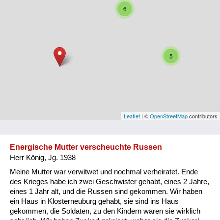
6
Niederösterreich
Oberösterreich
Salzburg
5
Steiermark
Tirol
Vorarlberg
Leaflet
| ©
OpenStreetMap
contributors
Wien
Energische Mutter verscheuchte Russen
Herr König, Jg. 1938
Kategorie
Meine Mutter war verwitwet und nochmal verheiratet. Ende
Besatzungsmächte
des Krieges habe ich zwei Geschwister gehabt, eines 2 Jahre,
eines 1 Jahr alt, und die Russen sind gekommen. Wir haben
Frauen, Mütter, Kinder
ein Haus in Klosterneuburg gehabt, sie sind ins Haus
gekommen, die Soldaten, zu den Kindern waren sie wirklich