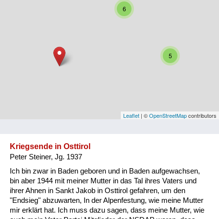
6
Niederösterreich
Oberösterreich
Salzburg
5
Steiermark
Tirol
Vorarlberg
Leaflet
| ©
OpenStreetMap
contributors
Wien
Kriegsende in Osttirol
Peter Steiner, Jg. 1937
Kategorie
Ich bin zwar in Baden geboren und in Baden aufgewachsen,
Besatzungsmächte
bin aber 1944 mit meiner Mutter in das Tal ihres Vaters und
ihrer Ahnen in Sankt Jakob in Osttirol gefahren, um den
Frauen, Mütter, Kinder
"Endsieg" abzuwarten, In der Alpenfestung, wie meine Mutter
mir erklärt hat. Ich muss dazu sagen, dass meine Mutter, wie