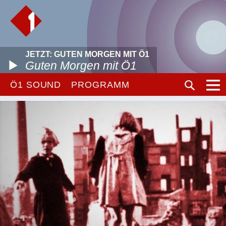
JETZT: GUTEN MORGEN MIT Ö1
Guten Morgen mit Ö1
Ö1 SOUND
PROGRAMM