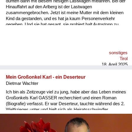
durften dann mit diesem riesigen Lastwagen mitfahren. Bei der
Hinauffahrt auf den Arlberg ist der Lastwagen
zusammengebrochen. Jetzt ist meine Mutter mit dem kleinen
Kind da gestanden, und es hat ja kaum Personenverkehr
gegeben. Und sie hat gesagt, sie probiert halt Autostopp zu
machen, und dann kommt von irgendwo ein Auto daher. Es
war ein weinroter Personenkraftwagen mit zwei Herren
drinnen. Der hat glatt gestoppt, und der Chauffeur hat seinen
Beifahrer gebeten, dass er sich nach hinten setzt. Meine
sonstiges
Mutter konnte vorne einsteigen und ich bin hinten bei dem
Tirol
anderen Herren gesessen. Zu dieser Zeit damals konnte ich
18. April 2025
kaum im Auto mit...
Mein Großonkel Karl - ein Deserteur
Dietmar Wachter
Ich bin als Zeitzeuge viel zu jung, habe aber das Leben meines
Großonkels Karl GASSER recherchiert und einen Roman
(Biografie) verfasst. Er war Deserteur, tauchte während des 2.
Weltkrieges unter und hielt sich als Heiratsschwindler,
Betrüger und Hochstapler über Wasser. Er schleppte Juden
und Nazis gleichfalls. Nach dem Krieg tauchte er unter.