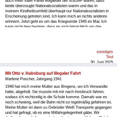
auch mein Vater Partei Mitglieder der NSDAP waren, dass
Versorgung
beide überzeugte Nationalsozialisten waren und das in
meinem Kindheitsumfeld überhaupt nur Nationalsozialisten in
Heimkehrer
Erscheinung getreten sind. Ich kann mich an nichts anderes
erinnern. Jetzt geht es um das Kriegsende 1945 im Mai. Ich
Fluchtgeschichten
kann nicht beschwören, dass es sich tatsächlich um das
Kriegsende oder um Hitlers Tod gehandelt hat, der Ende April
Familiengeschichten
im Radio verlautbart wurde, dass er heldenmütig im Kampf
gefallen sei. Auf jeden Fall bin ich damals mit meiner Mutter
Schule und Ausbildung
von unserem Gehöft am Berghang hinunter auf den Dorfplatz
sonstiges
gegangen, wo vor dem einzigen höheren Haus, das dort
Wiederaufbau und
Tirol
existiert hat, in Sankt Jakob vor dem Hotel Post ein
Staatsvertrag
30. Juni 2025
Fahnenmast wa...
Wohnen
Mit Otto v. Habsburg auf illegaler Fahrt
Marlene Poscher, Jahrgang 1941
sonstiges
1948 hat mich meine Mutter aus Bregenz, wo ich Verwandte
hatte, abgeholt. Sie musste mit mir nach Innsbruck fahren,
sodass ich rechtzeitig in die Schule komme. Damals war es
noch schwierig, weil die Bahn nicht so regelmäßig gefahren ist.
Meine Mutter ist dann zu Gebrüder Weiß Transporte gegangen
und hat gefragt, ob es eine Mitfahrgelegenheit gäbe. Wir