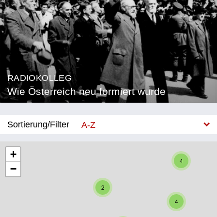
RADIOKOLLEG
Wie Österreich neu formiert wurde
Sortierung/Filter
A-Z
Neu
+
4
−
Bundesland
2
Burgenland
4
Kärnten