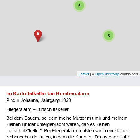
6
Niederösterreich
Oberösterreich
Salzburg
5
Steiermark
Tirol
Vorarlberg
Leaflet
| ©
OpenStreetMap
contributors
Wien
Im Kartoffelkeller bei Bombenalarm
Pindur Johanna, Jahrgang 1939
Kategorie
Fliegeralarm – Luftschutzkeller
Besatzungsmächte
Bei dem Bauern, bei dem meine Mutter mit mir und meinem
kleinen Bruder untergebracht waren, gab es keinen
Frauen, Mütter, Kinder
Luftschutz“keller“. Bei Fliegeralarm mußten wir in ein kleines
Nebengebäude laufen, in dem die Kartoffel für das ganz Jahr