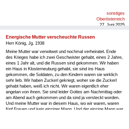
sonstiges
Oberösterreich
27. Juni 2025
Energische Mutter verscheuchte Russen
Herr König, Jg. 1938
Meine Mutter war verwitwet und nochmal verheiratet. Ende
des Krieges habe ich zwei Geschwister gehabt, eines 2 Jahre,
eines 1 Jahr alt, und die Russen sind gekommen. Wir haben
ein Haus in Klosterneuburg gehabt, sie sind ins Haus
gekommen, die Soldaten, zu den Kindern waren sie wirklich
sehr lieb. Wir haben Zuckerl gekriegt, woher sie die Zuckerl
gehabt haben, weiß ich nicht. Wir waren eigentlich eher
angetan von ihnen. Sie sind leider Gottes am Nachmittag oder
am Abend auch gekommen und da sind ja versteckt worden.
Und meine Mutter war in diesem Haus, wo wir waren, waren
fünf Frauen und kein einziger Mann. Und der einzige Mann war
meine Mutter. Und wenn die gekommen sind, hat sie das
Fenster aufgerissen. 200 Meter von uns war eine
Kommandostelle in der Hauptstraße unten und hat gebrüllt,