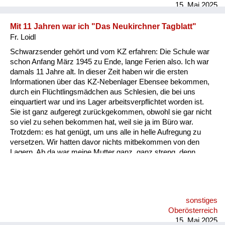
15. Mai 2025
Mit 11 Jahren war ich "Das Neukirchner Tagblatt"
Fr. Loidl
Schwarzsender gehört und vom KZ erfahren: Die Schule war
schon Anfang März 1945 zu Ende, lange Ferien also. Ich war
damals 11 Jahre alt. In dieser Zeit haben wir die ersten
Informationen über das KZ-Nebenlager Ebensee bekommen,
durch ein Flüchtlingsmädchen aus Schlesien, die bei uns
einquartiert war und ins Lager arbeitsverpflichtet worden ist.
Sie ist ganz aufgeregt zurückgekommen, obwohl sie gar nicht
so viel zu sehen bekommen hat, weil sie ja im Büro war.
Trotzdem: es hat genügt, um uns alle in helle Aufregung zu
versetzen. Wir hatten davor nichts mitbekommen von den
Lagern. Ab da war meine Mutter ganz, ganz streng, denn
damals waren im Stadl meiner Großmutter schon
Volkssturmmänner aus Wien einquartiert. Die haben die
Frequenz eines Schwarzsenders im Radio gehabt - und die
haben mich animiert, den zu hören. Meine Mutter hatte Angst,
sonstiges
dass uns jemand anzeigt, aber ich habe gesagt: Wer soll denn
Oberösterreich
uns hören? Ich drehe ja eh ganz leise. Ich habe immer diesen
15. Mai 2025
englischen Schwa...