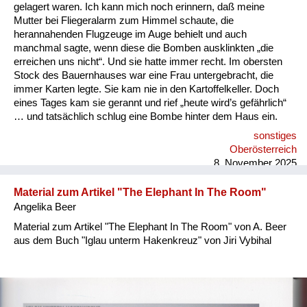
Versorgung
gelagert waren. Ich kann mich noch erinnern, daß meine
Mutter bei Fliegeralarm zum Himmel schaute, die
Heimkehrer
herannahenden Flugzeuge im Auge behielt und auch
manchmal sagte, wenn diese die Bomben ausklinkten „die
Fluchtgeschichten
erreichen uns nicht“. Und sie hatte immer recht. Im obersten
Stock des Bauernhauses war eine Frau untergebracht, die
Familiengeschichten
immer Karten legte. Sie kam nie in den Kartoffelkeller. Doch
eines Tages kam sie gerannt und rief „heute wird’s gefährlich“
Schule und Ausbildung
… und tatsächlich schlug eine Bombe hinter dem Haus ein.
sonstiges
Wiederaufbau und
Oberösterreich
Staatsvertrag
8. November 2025
Wohnen
Material zum Artikel "The Elephant In The Room"
Angelika Beer
sonstiges
Material zum Artikel "The Elephant In The Room" von A. Beer
aus dem Buch "Iglau unterm Hakenkreuz" von Jiri Vybihal