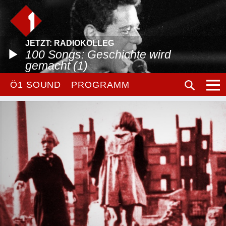
JETZT: RADIOKOLLEG
100 Songs: Geschichte wird
gemacht (1)
Ö1 SOUND
PROGRAMM