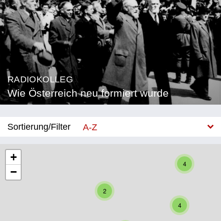
RADIOKOLLEG
Wie Österreich neu formiert wurde
Sortierung/Filter
A-Z
Neu
+
4
−
Bundesland
2
Burgenland
4
Kärnten