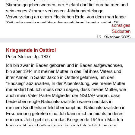
Stimme gegeben werden- der Elefant darf tief durchatmen und
sein enges Zimmer verlassen. Jahrhundertelange
Verwurzelung an einem Fleckchen Erde, von dem man lange
Zeit sehr wenig wegfuhr oder wegfahren konnte, prägt. Oft
sonstiges
sehr alte Familiengeschichten wurden in wenigen Wochen
Südosten
ausgelöscht. Personen, Verwandte, Freunde, verschwanden in
12. Oktober 2025
Lagern und man hatte nie wieder etwas von ihnen gehört.
Einige wenige schafften es vor den „wilden Vertreibungen“ zu
Kriegsende in Osttirol
Fuß über die Grenze, nachdem sie alle ihre Besitzungen
Peter Steiner, Jg. 1937
verloren hatten. Sie wurden nur ...
Ich bin zwar in Baden geboren und in Baden aufgewachsen,
bin aber 1944 mit meiner Mutter in das Tal ihres Vaters und
ihrer Ahnen in Sankt Jakob in Osttirol gefahren, um den
"Endsieg" abzuwarten, In der Alpenfestung, wie meine Mutter
mir erklärt hat. Ich muss dazu sagen, dass meine Mutter, wie
auch mein Vater Partei Mitglieder der NSDAP waren, dass
beide überzeugte Nationalsozialisten waren und das in
meinem Kindheitsumfeld überhaupt nur Nationalsozialisten in
Erscheinung getreten sind. Ich kann mich an nichts anderes
erinnern. Jetzt geht es um das Kriegsende 1945 im Mai. Ich
kann nicht beschwören, dass es sich tatsächlich um das
Kriegsende oder um Hitlers Tod gehandelt hat, der Ende April