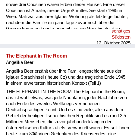
sowie drei Cousinen waren Erben dieser Häuser. Eine dieser
Cousinen ist Amalie, meine Urgroßmutter. Sie starb 1985 in
Wien. Mali war aus ihrer Iglauer Wohnung als letzte geflüchtet,
nachdem die Familie ein paar Tage zuvor noch über die
Grenze kommen konnte. Hier gibt es die Geschichte, dass
sonstiges
mein Großvater sie mit einem Miet- Kleintransporter in letzter
Südosten
Minute abholen konnte, nachdem ein Anruf oder Telegramm
12. Oktober 2025
eingegangen war: „Hol uns hier raus, die bringen uns sonst alle
um“. Das einzige, was sie von 500 Jahren Iglauer
The Elephant In The Room
Familiengeschichte mitnehmen konnten, war eine kleine,
Angelika Beer
silberne St...
Angelika Beer erzählt über ihre Familiengeschichte aus der
Iglauer Sprachinsel ( heute Cz) und das tragische Ende 1945
in einem erweiterten historischen Kontext (Teil 1)
THE ELEPHANT IN THE ROOM The Elephant in the Room,
das ist wohl etwas, was jede Nachfahrin, jeder Nachfahre von
nach Ende des zweites Weltkriegs vertriebenen
Deutschsprachigen kennt. Und es sind viele, allein aus dem
Gebiet der heutigen Tschechischen Republik sind es rund 3,5
Millionen Menschen, die zuvor jahrhundertelang in der
österreichischen Kultur zutiefst verwurzelt waren. Es soll ihnen
heute, zum 80jährigen Gedenken des Kriegsendes, eine