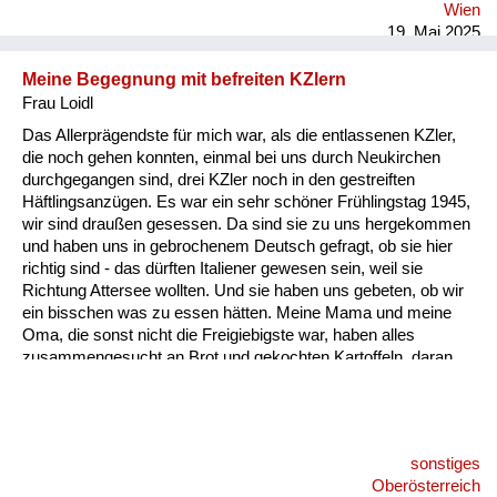
Wien
19. Mai 2025
Meine Begegnung mit befreiten KZlern
Frau Loidl
Das Allerprägendste für mich war, als die entlassenen KZler,
die noch gehen konnten, einmal bei uns durch Neukirchen
durchgegangen sind, drei KZler noch in den gestreiften
Häftlingsanzügen. Es war ein sehr schöner Frühlingstag 1945,
wir sind draußen gesessen. Da sind sie zu uns hergekommen
und haben uns in gebrochenem Deutsch gefragt, ob sie hier
richtig sind - das dürften Italiener gewesen sein, weil sie
Richtung Attersee wollten. Und sie haben uns gebeten, ob wir
ein bisschen was zu essen hätten. Meine Mama und meine
Oma, die sonst nicht die Freigiebigste war, haben alles
zusammengesucht an Brot und gekochten Kartoffeln, daran
erinnere ich mich sehr genau. Ich habe noch nie in meinem
Leben so etwas gesehen - Menschen, die nur mehr Haut und
Knochen sind.
sonstiges
Oberösterreich