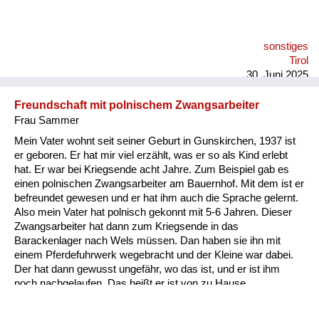
im Radio verlautbart wurde, dass er heldenmütig im Kampf
gefallen sei. Auf jeden Fall bin ich damals mit meiner Mutter
von unserem Gehöft am Berghang hinunter auf den Dorfplatz
sonstiges
gegangen, wo vor dem einzigen höheren Haus, das dort
Tirol
existiert hat, in Sankt Jakob vor dem Hotel Post ein
30. Juni 2025
Fahnenmast wa...
Freundschaft mit polnischem Zwangsarbeiter
Frau Sammer
Mein Vater wohnt seit seiner Geburt in Gunskirchen, 1937 ist
er geboren. Er hat mir viel erzählt, was er so als Kind erlebt
hat. Er war bei Kriegsende acht Jahre. Zum Beispiel gab es
einen polnischen Zwangsarbeiter am Bauernhof. Mit dem ist er
befreundet gewesen und er hat ihm auch die Sprache gelernt.
Also mein Vater hat polnisch gekonnt mit 5-6 Jahren. Dieser
Zwangsarbeiter hat dann zum Kriegsende in das
Barackenlager nach Wels müssen. Dan haben sie ihn mit
einem Pferdefuhrwerk wegebracht und der Kleine war dabei.
Der hat dann gewusst ungefähr, wo das ist, und er ist ihm
noch nachgelaufen. Das heißt er ist von zu Hause
weggelaufen zu dem Zwangsarbeiter, zu dem befreundeten.