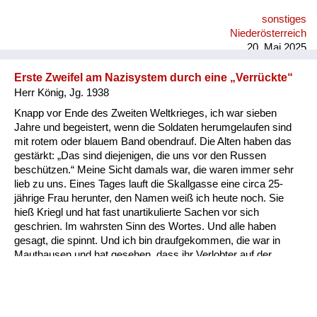
was gegangen ist, hat einem Unteroffizier alle Ehre gemacht: „
sonstiges
Die Russen sind da!“ und „Kommandatura“. Und tatsächlich
Niederösterreich
sind in den meisten Fällen Minuten nachher ist ein Wagen
20. Mai 2025
gekommen und hat die...
Erste Zweifel am Nazisystem durch eine „Verrückte“
Herr König, Jg. 1938
Knapp vor Ende des Zweiten Weltkrieges, ich war sieben
Jahre und begeistert, wenn die Soldaten herumgelaufen sind
mit rotem oder blauem Band obendrauf. Die Alten haben das
gestärkt: „Das sind diejenigen, die uns vor den Russen
beschützen.“ Meine Sicht damals war, die waren immer sehr
lieb zu uns. Eines Tages lauft die Skallgasse eine circa 25-
jährige Frau herunter, den Namen weiß ich heute noch. Sie
hieß Kriegl und hat fast unartikulierte Sachen vor sich
geschrien. Im wahrsten Sinn des Wortes. Und alle haben
gesagt, die spinnt. Und ich bin draufgekommen, die war in
Mauthausen und hat gesehen, dass ihr Verlobter auf der
Steinstiege, der bekannten, also praktisch zu Tode gebracht
wurde und wollte das irgendjemandem mitteilen. Und damals,
mit meiner sieben Jahren, ist mir gekommen der Gedanke, da
muss in dem System was falsch sein. Und da sind erste