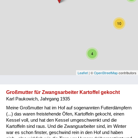
Niederösterreich
Oberösterreich
10
Salzburg
Steiermark
4
Tirol
Vorarlberg
Leaflet
| ©
OpenStreetMap
contributors
Wien
Großmutter für Zwangsarbeiter Kartoffel gekocht
Karl Paukowich, Jahrgang 1935
Kategorie
Meine Großmutter hat im Hof auf sogenannten Futterdämpfern
Besatzungsmächte
(...) das waren freistehende Öfen, Kartoffeln gekocht, einen
Kessel voll, und hat den Kessel umgeschwenkt und die
Frauen, Mütter, Kinder
Kartoffeln sind raus. Und die Zwangsarbeiter sind, im Winter
war es schon finster, geschwind rein in den Hof und haben