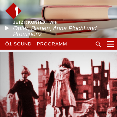
JETZT: KONTEXT WH.
Opfer, Bienen, Anna Plochl und
Prominenz
Ö1 SOUND
PROGRAMM