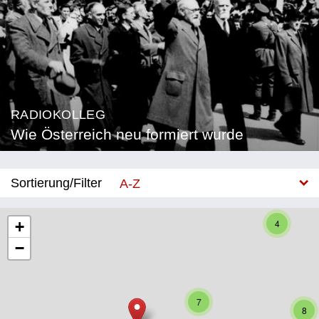
RADIOKOLLEG
Wie Österreich neu formiert wurde
Sortierung/Filter
A-Z
Neu
4
+
−
Bundesland
Burgenland
7
Kärnten
8