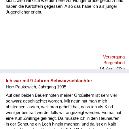
sich.. also wirklich wie die Tiere vor Hunger drübergestürzt und
Versorgung
haben die Kartoffeln gegessen. Also das habe ich als junger
Jugendlicher erlebt.
Heimkehrer
Fluchtgeschichten
Familiengeschichten
Schule und Ausbildung
Versorgung
Wiederaufbau und
Burgenland
Staatsvertrag
18. April 2025
Wohnen
Ich war mit 9 Jahren Schwarzschlächter
Herr Paukowich, Jahrgang 1935
sonstiges
Auf den beiden Bauernhöfen meiner Großeltern ist sehr viel
schwarz geschlachtet worden. Mit neun hat man mich
abstechen lassen, weil man gehofft hat, dass ich als Kind
weniger bestraft werde, falls wir angezeigt werden. Einmal hat
eine Kuh Zwillinge gekriegt. Da musste ich in den Heuhaufen
in der Scheune ein Loch hinein machen, und da ist ein Kalb