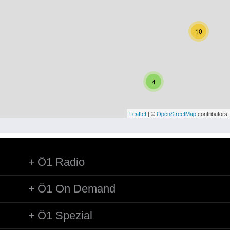
Niederösterreich
Oberösterreich
10
Salzburg
Steiermark
4
Tirol
Vorarlberg
Leaflet
| ©
OpenStreetMap
contributors
Wien
Ö1 Radio
Kategorie
Besatzungsmächte
Ö1 On Demand
Frauen, Mütter, Kinder
Ö1 Spezial
Versorgung