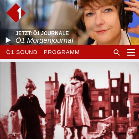
JETZT: Ö1 JOURNALE
Ö1 Morgenjournal
Ö1 SOUND
PROGRAMM