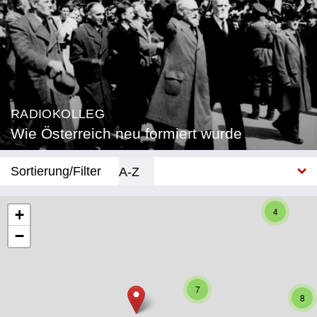
RADIOKOLLEG
Wie Österreich neu formiert wurde
Sortierung/Filter
A-Z
Neu
4
+
−
Bundesland
Burgenland
7
Kärnten
8