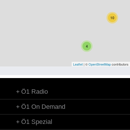
Niederösterreich
Oberösterreich
10
Salzburg
Steiermark
4
Tirol
Vorarlberg
Leaflet
| ©
OpenStreetMap
contributors
Wien
Ö1 Radio
Kategorie
Besatzungsmächte
Ö1 On Demand
Frauen, Mütter, Kinder
Ö1 Spezial
Versorgung