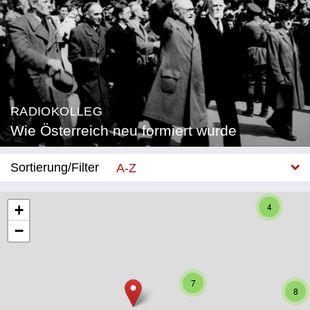
RADIOKOLLEG
Wie Österreich neu formiert wurde
Sortierung/Filter
A-Z
Neu
4
+
−
Bundesland
Burgenland
7
Kärnten
8