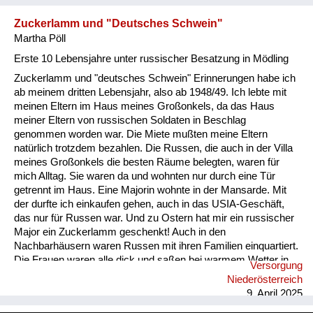
Zuckerlamm und "Deutsches Schwein"
Martha Pöll
Erste 10 Lebensjahre unter russischer Besatzung in Mödling
Zuckerlamm und "deutsches Schwein" Erinnerungen habe ich
ab meinem dritten Lebensjahr, also ab 1948/49. Ich lebte mit
meinen Eltern im Haus meines Großonkels, da das Haus
meiner Eltern von russischen Soldaten in Beschlag
genommen worden war. Die Miete mußten meine Eltern
natürlich trotzdem bezahlen. Die Russen, die auch in der Villa
meines Großonkels die besten Räume belegten, waren für
mich Alltag. Sie waren da und wohnten nur durch eine Tür
getrennt im Haus. Eine Majorin wohnte in der Mansarde. Mit
der durfte ich einkaufen gehen, auch in das USIA-Geschäft,
das nur für Russen war. Und zu Ostern hat mir ein russischer
Major ein Zuckerlamm geschenkt! Auch in den
Nachbarhäusern waren Russen mit ihren Familien einquartiert.
Die Frauen waren alle dick und saßen bei warmem Wetter in
Versorgung
violetter und hautfarbener Unterwäsche herum, auch auf den
Niederösterreich
Wiesen im nahen Wald. Ein kleiner russischer Bub im
9. April 2025
Nachbarhaus war in orginal russische Uniform gekleidet und