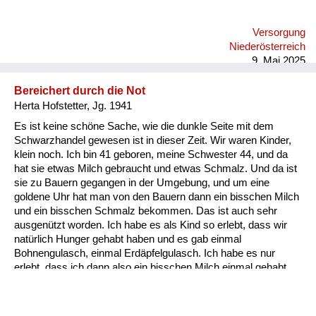
Versorgung
Niederösterreich
9. Mai 2025
Bereichert durch die Not
Herta Hofstetter, Jg. 1941
Es ist keine schöne Sache, wie die dunkle Seite mit dem
Schwarzhandel gewesen ist in dieser Zeit. Wir waren Kinder,
klein noch. Ich bin 41 geboren, meine Schwester 44, und da
hat sie etwas Milch gebraucht und etwas Schmalz. Und da ist
sie zu Bauern gegangen in der Umgebung, und um eine
goldene Uhr hat man von den Bauern dann ein bisschen Milch
und ein bisschen Schmalz bekommen. Das ist auch sehr
ausgenützt worden. Ich habe es als Kind so erlebt, dass wir
natürlich Hunger gehabt haben und es gab einmal
Bohnengulasch, einmal Erdäpfelgulasch. Ich habe es nur
erlebt, dass ich dann also ein bisschen Milch einmal gehabt
habe und einmal ein Schmalzbrot essen konnte. Aber wie
gesagt, es war auch eine hässliche Zeit damals in unserer
Umgebung. Ob es jetzt überall so war, weiß ich nicht. Aber im