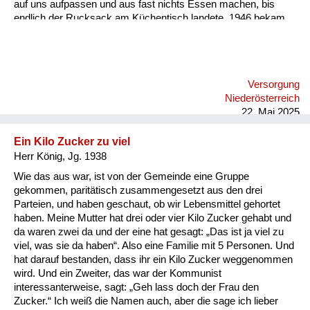
auf uns aufpassen und aus fast nichts Essen machen, bis
endlich der Rucksack am Küchentisch landete. 1946 bekam
ich als unterernährte Schulkind von der Volkshilfe einen
Erholungsurlaub in der Steiermark. Meine Pflegeeltern hatten
ein Gasthaus. Dorthin wanderte meine Mutter auch immer
tagelang und blieb für einige Tage. Ich war dort zwei Monate
Versorgung
und besuchte die dritte Klasse Volksschule, obwohl der
Niederösterreich
Aufenthalt über die Volkshilfe nur sechs Wochen galt. Die
22. Mai 2025
Pflegeeltern bes...
Ein Kilo Zucker zu viel
Herr König, Jg. 1938
Wie das aus war, ist von der Gemeinde eine Gruppe
gekommen, paritätisch zusammengesetzt aus den drei
Parteien, und haben geschaut, ob wir Lebensmittel gehortet
haben. Meine Mutter hat drei oder vier Kilo Zucker gehabt und
da waren zwei da und der eine hat gesagt: „Das ist ja viel zu
viel, was sie da haben“. Also eine Familie mit 5 Personen. Und
hat darauf bestanden, dass ihr ein Kilo Zucker weggenommen
wird. Und ein Zweiter, das war der Kommunist
interessanterweise, sagt: „Geh lass doch der Frau den
Zucker.“ Ich weiß die Namen auch, aber die sage ich lieber