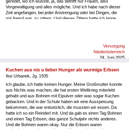
geredet, wo ich wusste, ja, das betrifft nur Frauen, also
Vergewaltigung und alles mögliche. Und ich habe nach dieser
Zeit angefangen, bei jeder Anstrengung oder bei Dingen, die
mir fremd war, zu zittern. Und dieses Zittern hatte ich lange,
lange Zeit, als ich mit zwei kleinen Kindern zu studieren
begann, habe ich bei der ersten Prüfung eine Viertelstunde
nicht schreiben können, weil ich so gezittert habe, und ich
habe dann irgendwann einmal eine Psychotherapie gemacht,
Versorgung
dann war es besser. Aber jetzt im Alter ist es wieder da ist,
Niederösterreich
wenn ich mich anstrengen muss, ich b...
24. Juni 2025
Kuchen aus nix u lieber Hunger als wurmige Erbsen
Ilse Urbanek, Jg. 1935
Ich glaube, ich hatte keinen Hunger. Meine Großmutter konnte
aus Nichts was machen, die hat ersten Weltkrieg miterlebt
gehabt und aus Bohnen mit Eipulver oder was sogar Kuchen
gebacken. Und in der Schule haben wir eine Ausspeisung
bekommen, die war entsetzlich, die mussten wir essen. Da
hatte ich so ein Reinderl mit. Und da gab es einen Tag Bohnen
und einen Tag Erbsen, das ganze Schuljahr nichts anderes.
Und die Bohnen waren okay. Nur die Erbsen waren