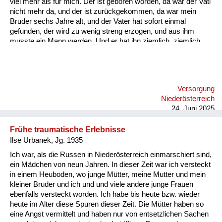
viel mehr als für mich. Der ist geboren worden, da war der Vati
nicht mehr da, und der ist zurückgekommen, da war mein
Bruder sechs Jahre alt, und der Vater hat sofort einmal
gefunden, der wird zu wenig streng erzogen, und aus ihm
musste ein Mann werden. Und er hat ihn ziemlich, ziemlich
streng behandelt. Und darunter habe ich eigentlich auch sehr
gelitten, denn weil ich das als ungerecht empfunden habe,
habe ich manchmal versucht, ihn selber zu beruhigen, aber es
ist mir nie geglückt, man konnte meinen Vater nicht beruhigen,
Versorgung
wenn er in Rage war.
Niederösterreich
24. Juni 2025
Frühe traumatische Erlebnisse
Ilse Urbanek, Jg. 1935
Ich war, als die Russen in Niederösterreich einmarschiert sind,
ein Mädchen von neun Jahren. In dieser Zeit war ich versteckt
in einem Heuboden, wo junge Mütter, meine Mutter und mein
kleiner Bruder und ich und und viele andere junge Frauen
ebenfalls versteckt worden. Ich habe bis heute bzw. wieder
heute im Alter diese Spuren dieser Zeit. Die Mütter haben so
eine Angst vermittelt und haben nur von entsetzlichen Sachen