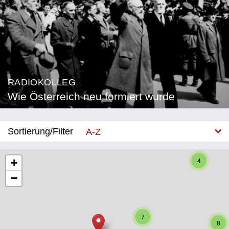
RADIOKOLLEG
Wie Österreich neu formiert wurde
Sortierung/Filter
A-Z
Neu
4
+
−
Bundesland
Burgenland
7
Kärnten
8