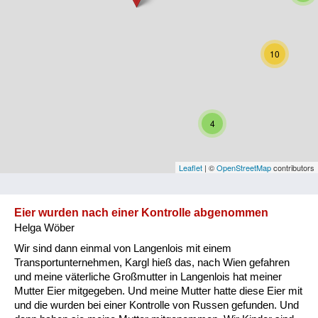
Niederösterreich
Oberösterreich
10
Salzburg
Steiermark
4
Tirol
Vorarlberg
Leaflet
| ©
OpenStreetMap
contributors
Wien
Eier wurden nach einer Kontrolle abgenommen
Helga Wöber
Kategorie
Wir sind dann einmal von Langenlois mit einem
Besatzungsmächte
Transportunternehmen, Kargl hieß das, nach Wien gefahren
und meine väterliche Großmutter in Langenlois hat meiner
Frauen, Mütter, Kinder
Mutter Eier mitgegeben. Und meine Mutter hatte diese Eier mit
und die wurden bei einer Kontrolle von Russen gefunden. Und