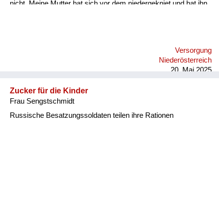
nicht. Meine Mutter hat sich vor dem niedergekniet und hat ihn
angefleht, den Kilo Zucker zu lassen. Und der hat darauf
bestanden, dass er weggenommen wird. Und ich habe mir
damals vorgenommen, den bring ich um. Das ist bis heute bei
mir noch drinnen. Er ist dann von selber gestorben. Die Sache
Versorgung
war also überflüssig.
Niederösterreich
20. Mai 2025
Zucker für die Kinder
Frau Sengstschmidt
Russische Besatzungssoldaten teilen ihre Rationen