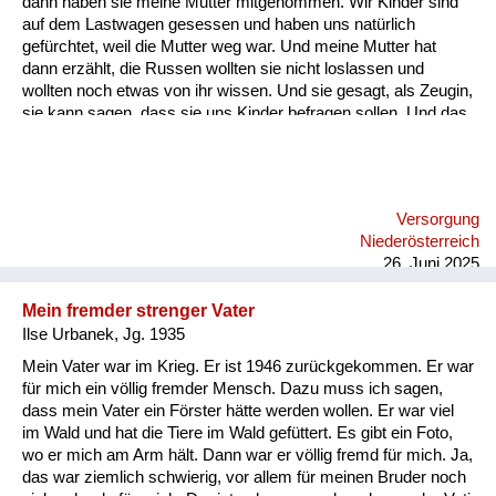
dann haben sie meine Mutter mitgenommen. Wir Kinder sind
Versorgung
auf dem Lastwagen gesessen und haben uns natürlich
gefürchtet, weil die Mutter weg war. Und meine Mutter hat
Heimkehrer
dann erzählt, die Russen wollten sie nicht loslassen und
wollten noch etwas von ihr wissen. Und sie gesagt, als Zeugin,
Fluchtgeschichten
sie kann sagen, dass sie uns Kinder befragen sollen. Und das
war dann auch so wir durften mit Mutter ohne Eier nach Wien
Familiengeschichten
fahren. Und meine mütterliche Großmutter in Liesing: Da
waren in dem Haus russische Offiziere einquartiert und da
Schule und Ausbildung
haben wir, da muss ich schon so sieben, acht gewesen sein
Versorgung
habe, kann ich mich erinnern, dass Zimmer voller Wanzen
Wiederaufbau und
Niederösterreich
waren und die wurden ganz einfach mit DDT beseitigt.
Staatsvertrag
26. Juni 2025
Wohnen
Mein fremder strenger Vater
Ilse Urbanek, Jg. 1935
sonstiges
Mein Vater war im Krieg. Er ist 1946 zurückgekommen. Er war
für mich ein völlig fremder Mensch. Dazu muss ich sagen,
dass mein Vater ein Förster hätte werden wollen. Er war viel
im Wald und hat die Tiere im Wald gefüttert. Es gibt ein Foto,
wo er mich am Arm hält. Dann war er völlig fremd für mich. Ja,
das war ziemlich schwierig, vor allem für meinen Bruder noch