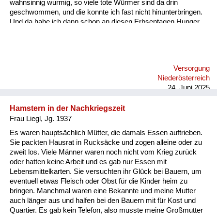
wahnsinnig wurmig, so viele tote Würmer sind da drin
geschwommen, und die konnte ich fast nicht hinunterbringen.
Und da habe ich dann schon an diesen Erbsentagen Hunger
gehabt, weil ich hab es irgendwie geschafft, dass ich mit
meinem vollen Reindl rausgehen konnte und es nicht essen
musste. Und wir hatten einen Dackel. Nur der Dackel, wenn
man ihm die Erbsen hingestellt hat, hat die Nase gerümpft und
Versorgung
ist weggegangen, der ist lieber hungrig geblieben, als dass er
Niederösterreich
die Erbsen gefressen hätte.
24. Juni 2025
Hamstern in der Nachkriegszeit
Frau Liegl, Jg. 1937
Es waren hauptsächlich Mütter, die damals Essen auftrieben.
Sie packten Hausrat in Rucksäcke und zogen alleine oder zu
zweit los. Viele Männer waren noch nicht vom Krieg zurück
oder hatten keine Arbeit und es gab nur Essen mit
Lebensmittelkarten. Sie versuchten ihr Glück bei Bauern, um
eventuell etwas Fleisch oder Obst für die Kinder heim zu
bringen. Manchmal waren eine Bekannte und meine Mutter
auch länger aus und halfen bei den Bauern mit für Kost und
Quartier. Es gab kein Telefon, also musste meine Großmutter