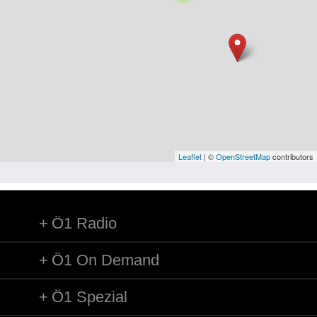
Niederösterreich
Oberösterreich
Salzburg
Steiermark
Tirol
Vorarlberg
Leaflet
| ©
OpenStreetMap
contributors
Wien
Ö1 Radio
Kategorie
Besatzungsmächte
Ö1 On Demand
Frauen, Mütter, Kinder
Ö1 Spezial
Versorgung