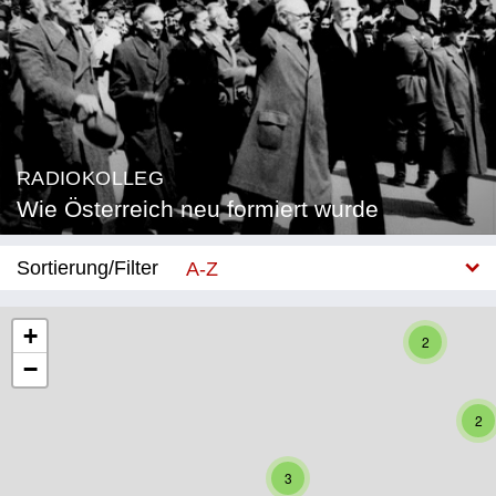
RADIOKOLLEG
Wie Österreich neu formiert wurde
Sortierung/Filter
A-Z
Neu
+
2
−
Bundesland
Burgenland
2
Kärnten
3