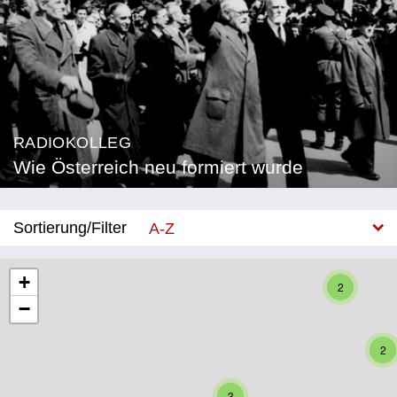
RADIOKOLLEG
Wie Österreich neu formiert wurde
Sortierung/Filter
A-Z
Neu
+
2
−
Bundesland
Burgenland
2
Kärnten
3