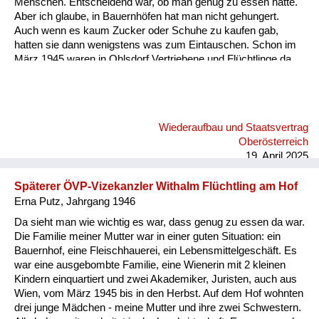
Menschen. Entscheidend war, ob man genug zu essen hatte.
Aber ich glaube, in Bauernhöfen hat man nicht gehungert.
Auch wenn es kaum Zucker oder Schuhe zu kaufen gab,
hatten sie dann wenigstens was zum Eintauschen. Schon im
März 1945 waren in Ohlsdorf Vertriebene und Flüchtlinge da.
Danach kam noch einmal eine große Gruppe aus der
Bukowina hierher. Da musste dann jede Bauernfamilie eine
Familie sogar in die Stube aufnehmen, also direkt in den
gemeinsamen Wohnraum. Aber die Verbindungen sind
Wiederaufbau und Staatsvertrag
Jahrzehnte lebendig geblieben von den Einquartierten und den
Oberösterreich
dann wieder auf die Beine Gekommenen. In den 1950er
19. April 2025
Jahren, da war ich so sieben, acht, da hat ein Mann i...
Späterer ÖVP-Vizekanzler Withalm Flüchtling am Hof
Erna Putz, Jahrgang 1946
Da sieht man wie wichtig es war, dass genug zu essen da war.
Die Familie meiner Mutter war in einer guten Situation: ein
Bauernhof, eine Fleischhauerei, ein Lebensmittelgeschäft. Es
war eine ausgebombte Familie, eine Wienerin mit 2 kleinen
Kindern einquartiert und zwei Akademiker, Juristen, auch aus
Wien, vom März 1945 bis in den Herbst. Auf dem Hof wohnten
drei junge Mädchen - meine Mutter und ihre zwei Schwestern.