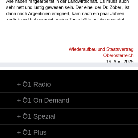
Alle haben mitgearbeitet in der Landwirtschaft. Es muss auch
sehr nett und lustig gewesen sein. Der eine, der Dr. Zöberl, ist
dann nach Argentinien emigriert, kam nach ein paar Jahren
zurück und hat gemeint, meine Tante hätte auf ihn gewartet...
gut, meine Mutti war ja schon verlobt. Der andere Wiener war
der Dr. Hermann Withalm. Der ist dann im Herbst zurück nach
Wien und hat gesagt, er geht in den Staatsdienst. Meine Mutti
hat gefragt: Ah, spitzen Sie auf einen Ministerposten? Na ja, er
Wiederaufbau und Staatsvertrag
wurde dann Vizekanzler. Die Verbindung dieser Menschen,
Oberösterreich
sowohl der Familie...
19. April 2025
Ö1 Radio
Ö1 On Demand
Ö1 Spezial
Ö1 Plus