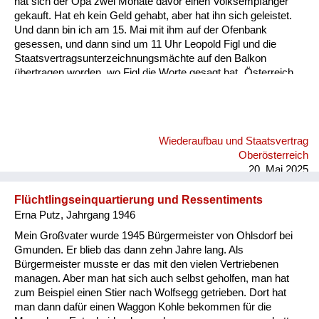
hat sich der Opa zwei Monate davor einen Volksempfänger
Versorgung
gekauft. Hat eh kein Geld gehabt, aber hat ihn sich geleistet.
Und dann bin ich am 15. Mai mit ihm auf der Ofenbank
Heimkehrer
gesessen, und dann sind um 11 Uhr Leopold Figl und die
Staatsvertragsunterzeichnungsmächte auf den Balkon
Fluchtgeschichten
übertragen worden, wo Figl die Worte gesagt hat „Österreich
ist frei“. Mein Opa hat nie geweint und in diesem Augenblick
Familiengeschichten
hat er wie ein kleines Kind vor Freude geweint. Da war er 80
Jahre alt. Und seitdem bin ich ein glühender Verfechter der
Schule und Ausbildung
Demokratie, der Werte der Freiheit, der Vielfalt, weil ich merke,
Wiederaufbau und Staatsvertrag
was für ein Schatz das ist, wenn man das verloren gehabt hat.
Wiederaufbau und
Oberösterreich
Für mich ist das sicher in meiner Einstellung ein Wendep...
Staatsvertrag
20. Mai 2025
Wohnen
Flüchtlingseinquartierung und Ressentiments
Erna Putz, Jahrgang 1946
sonstiges
Mein Großvater wurde 1945 Bürgermeister von Ohlsdorf bei
Gmunden. Er blieb das dann zehn Jahre lang. Als
Bürgermeister musste er das mit den vielen Vertriebenen
managen. Aber man hat sich auch selbst geholfen, man hat
zum Beispiel einen Stier nach Wolfsegg getrieben. Dort hat
man dann dafür einen Waggon Kohle bekommen für die