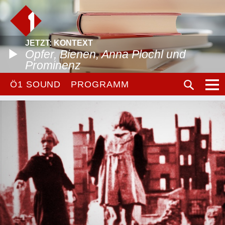
JETZT: KONTEXT
Opfer, Bienen, Anna Plochl und
Prominenz
Ö1 SOUND
PROGRAMM