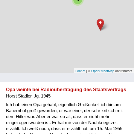
Niederösterreich
Oberösterreich
Salzburg
Steiermark
Tirol
Vorarlberg
Leaflet
| ©
OpenStreetMap
contributors
Wien
Opa weinte bei Radioübertragung des Staatsvertrags
Horst Stadler, Jg. 1945
Kategorie
Ich hab einen Opa gehabt, eigentlich Großonkel, ich bin am
Besatzungsmächte
Bauernhof groß geworden, er war einer, der sehr kritisch mit
dem Hitler war. Aber er war so alt, dass er nicht mehr
Frauen, Mütter, Kinder
eingezogen worden ist. Er hat mir von der Nachkriegszeit
erzählt. Ich weiß noch, dass er erzählt hat: am 15. Mai 1955