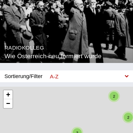
RADIOKOLLEG
Wie Österreich neu formiert wurde
Sortierung/Filter
A-Z
Neu
+
2
−
Bundesland
Burgenland
2
Kärnten
3