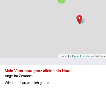
Niederösterreich
Oberösterreich
Salzburg
Steiermark
Tirol
Vorarlberg
Leaflet
| ©
OpenStreetMap
contributors
Wien
Mein Vater baut ganz alleine ein Haus
Angelika Zemanek
Kategorie
Wiederaufbau wörtlich genommen
Besatzungsmächte
Frauen, Mütter, Kinder