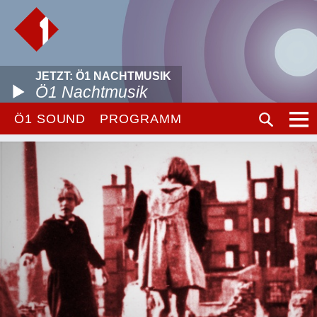
JETZT: Ö1 NACHTMUSIK
Ö1 Nachtmusik
Ö1 SOUND
PROGRAMM