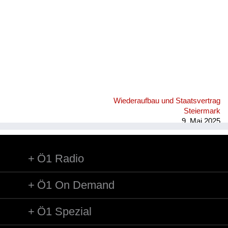
Versorgung
Heimkehrer
Fluchtgeschichten
Familiengeschichten
Schule und Ausbildung
Wiederaufbau und Staatsvertrag
Wiederaufbau und
Steiermark
Staatsvertrag
9. Mai 2025
Wohnen
Ö1 Radio
sonstiges
Ö1 On Demand
Ö1 Spezial