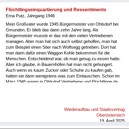
Flüchtlingseinquartierung und Ressentiments
Erna Putz, Jahrgang 1946
Mein Großvater wurde 1945 Bürgermeister von Ohlsdorf bei
Gmunden. Er blieb das dann zehn Jahre lang. Als
Bürgermeister musste er das mit den vielen Vertriebenen
managen. Aber man hat sich auch selbst geholfen, man hat
zum Beispiel einen Stier nach Wolfsegg getrieben. Dort hat
man dann dafür einen Waggon Kohle bekommen für die
Menschen. Entscheidend war, ob man genug zu essen hatte.
Aber ich glaube, in Bauernhöfen hat man nicht gehungert.
Auch wenn es kaum Zucker oder Schuhe zu kaufen gab,
hatten sie dann wenigstens was zum Eintauschen. Schon im
März 1945 waren in Ohlsdorf Vertriebene und Flüchtlinge da.
Danach kam noch einmal eine große Gruppe aus der
Bukowina hierher. Da musste dann jede Bauernfamilie eine
Familie sogar in die Stube aufnehmen, also direkt in den
gemeinsamen Wohnraum. Aber die Verbindungen sind
Wiederaufbau und Staatsvertrag
Jahrzehnte lebendig geblieben von den Einquartierten und den
Oberösterreich
dann wieder auf die Beine Gekommenen. In den 1950er
19. April 2025
Jahren, da war ich so sieben, acht, da hat ein Mann i...