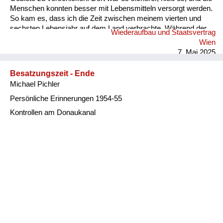
Menschen konnten besser mit Lebensmitteln versorgt werden.
So kam es, dass ich die Zeit zwischen meinem vierten und
sechsten Lebensjahr auf dem Land verbrachte. Während der
Wiederaufbau und Staatsvertrag
Zeit unserer Evakuierung fuhren wir einige Male nach Wien,
Wien
wo mir mulmig zumut war, wenn Erwachsene in Hektik
7. Mai 2025
gerieten, da Sirenen heulten und im Radio der Ruf des
Kuckucks ertönte, womit Tiefflieger angekündigt wurden. Dann
Besatzungszeit - Ende
schnappte mich ein Familienmitgli...
Michael Pichler
Persönliche Erinnerungen 1954-55
Kontrollen am Donaukanal