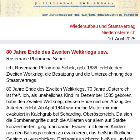
Wiederaufbau und Staatsvertrag
Niederösterreich
10. April 2025
80 Jahre Ende des Zweiten Weltkriegs usw.
Rosemarie Philomena Sebek
Ich, Rosemarie Philomena Sebek, geb. 1939, erlebte den
Zweiten Weltkrieg, die Besatzung und die Unterzeichnung des
Staatsvertrags.
80 Jahre Ende des Zweiten Weltkriegs, 70 Jahre „Österreich
ist frei“. Ich, als uneheliches Kind im Dezember 1939 geboren,
habe den Zweiten Weltkrieg, dessen Ende und den Abzug der
Alliierten erlebt. Ab April 1944 war meine Mutter mir mir
evakuiert in Kalchgrub bei Schärding, Oberösterreich. Da sich
die Bombenangriffe durch die Alliierten vor allem auf Städte
konzentrierten, ging man daran, Frauen mit kleinen Kindern
aus den Ballungszentren zu evakuieren, das heißt in ländliche
Gebiete zu verschicken. Dort war es sicherer, hieß es, und die