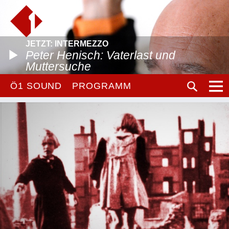
JETZT: INTERMEZZO
Peter Henisch: Vaterlast und
Muttersuche
Ö1 SOUND
PROGRAMM