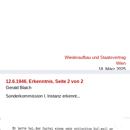
Versorgung
Heimkehrer
Fluchtgeschichten
Familiengeschichten
Schule und Ausbildung
Wiederaufbau und Staatsvertrag
Wiederaufbau und
Wien
Staatsvertrag
18. März 2025
Wohnen
12.6.1946, Erkenntnis, Seite 2 von 2
Gerald Blaich
sonstiges
Sonderkommission I. Instanz erkennt...