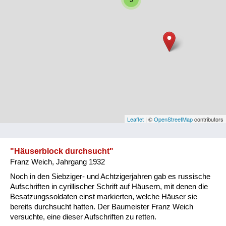
Niederösterreich
Oberösterreich
Salzburg
Steiermark
Tirol
Vorarlberg
Leaflet
| ©
OpenStreetMap
contributors
Wien
"Häuserblock durchsucht"
Franz Weich, Jahrgang 1932
Kategorie
Noch in den Siebziger- und Achtzigerjahren gab es russische
Besatzungsmächte
Aufschriften in cyrillischer Schrift auf Häusern, mit denen die
Besatzungssoldaten einst markierten, welche Häuser sie
Frauen, Mütter, Kinder
bereits durchsucht hatten. Der Baumeister Franz Weich
versuchte, eine dieser Aufschriften zu retten.