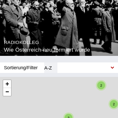
RADIOKOLLEG
Wie Österreich neu formiert wurde
Sortierung/Filter
A-Z
Neu
+
2
−
Bundesland
Burgenland
2
Kärnten
3