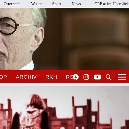
Österreich
Wetter
Sport
News
ORF.at im Überblick
l
OP
ARCHIV
RKH
RSO