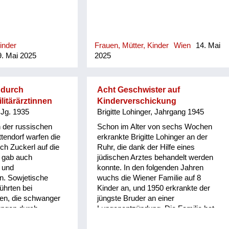
inder
Frauen, Mütter, Kinder
Wien
14. Mai
. Mai 2025
2025
 durch
Acht Geschwister auf
litärärztinnen
Kinderverschickung
 Jg. 1935
Brigitte Lohinger, Jahrgang 1945
 der russischen
Schon im Alter von sechs Wochen
tendorf warfen die
erkrankte Brigitte Lohinger an der
ich Zuckerl auf die
Ruhr, die dank der Hilfe eines
 gab auch
jüdischen Arztes behandelt werden
 und
konnte. In den folgenden Jahren
n. Sowjetische
wuchs die Wiener Familie auf 8
führten bei
Kinder an, und 1950 erkrankte der
uen, die schwanger
jüngste Bruder an einer
ungen durch.
Lungenentzündung. Die Familie hat
Penicillin erhalten, was damals
bemerkenswert war. Um die acht