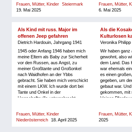
Frauen, Mütter, Kinder
Steiermark
Frauen, Mütter, K
am Dachboden versteckt. Eines
19. Mai 2025
6. Mai 2025
Tages kam einer, dessen Uniform
vermuten ließ, dass er einen
höheren Rang innehatte. Er ging ins
Haus hinein, setzte sich in die
Als Kind mit russ. Major im
Als die Kosak
Küche, meine Großmutter und mein
offenen Jeep gefahren
Kulturlosen 
Großvater, der pensionierter
Dietrich Hardouin, Jahrgang 1941
Veronika Philipp
Revieroberinspektor war, meine
1945 oder Anfang 1946 haben mich
Wir haben ganz
Mutter und ich drückten uns an die
meine Eltern als Baby zur Sicherheit
gewohnt, also wi
Wand. Er saß da, schlug mit der
vor den Russen, aus Angst, zu
dem Land. Das 
Faust auf den Tisch und brüllte
meiner Großtante und Großonkel
war ehemals ein
„Wodka, Wodka“! Meine Großmutter
nach Waidhofen an der Ybbs
es einen großen
und Mutter sagten immer wieder, sie
gebracht. Sie haben mich verschickt
gegeben, um de
hätten keinen, er wiederum brüllte
mit einem LKW. Ich wurde dort bei
gebaut war. Und
wieder „Wodka“! Ich dachte mir,
Tante und Onkel in der
gekommen, mit s
dass das komisch war, geh dann mit
Herrschaftsvilla untergebracht,
kleinen Pferdew
einem Glas zum Wasserhahn, fülle
einem wunderschönen großen
ganzer Hof war v
es mit Wasser und stelle es vor ihn
Haus. Das wurde wenige Tage oder
waren keine Män
hin. Er hat so zu lachen begonnen,
Frauen, Mütter, Kinder
Frauen, Mütter, K
Wochen nachher von den Russen
haben uns gut b
schall...
Niederösterreich
18. April 2025
2025
besetzt. Ein russischer Major hat
sogar gekocht. E
Onkel und Tante, inklusive mich im
Eierspeis mit S