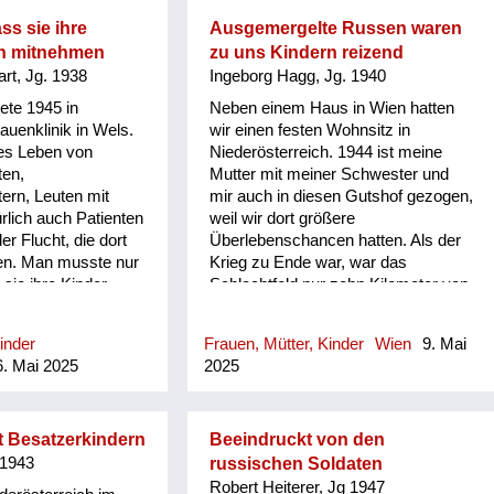
rt, zu essen. Meine
t, es ist uns so
ss sie ihre
Ausgemergelte Russen waren
geworden, weil wir
n mitnehmen
zu uns Kindern reizend
gehungert und das
rt, Jg. 1938
Ingeborg Hagg, Jg. 1940
 war ein bissl
tete 1945 in
Neben einem Haus in Wien hatten
be einen
rauenklinik in Wels.
wir einen festen Wohnsitz in
ousin. Sie können
ges Leben von
Niederösterreich. 1944 ist meine
45, wir waren
ten,
Mutter mit meiner Schwester und
e ungefähr alt, und
rn, Leuten mit
mir auch in diesen Gutshof gezogen,
Hofes ist ein großer
rlich auch Patienten
weil wir dort größere
, um den haben wir
er Flucht, die dort
Überlebenschancen hatten. Als der
r gegessen, und
en. Man musste nur
Krieg zu Ende war, war das
ich, wir sind auf
sie ihre Kinder
Schlachtfeld nur zehn Kilometer von
ert, damit wir
 Frauen wussten
uns entfernt und die erste Invasion
eren Überblick
e Kinder
kam direkt über unser Haus, das
as Gewurl. Da ist ein
inder
Frauen, Mütter, Kinder
Wien
9. Mai
lten. Was mit den
war furchtbar. Es waren viele Frauen
 ei...
. Mai 2025
2025
geschehen ist, weiß
im Haus, weil die Männer alle im
ass die Mutti immer
Krieg waren. Die Vergewaltiger
 mussten aufpassen,
wurden zum Teil erschossen und
nicht einfach
nach drei Tagen mit Lastwagen
it Besatzerkindern
Beeindruckt von den
wurden aus Not.
eingesammelt. Jeden Abend kamen
 1943
russischen Soldaten
mit Lastwagen Russen, die Frauen
Robert Heiterer, Jg 1947