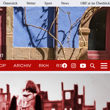
Österreich
Wetter
Sport
News
ORF.at im Überblick
en
OP
ARCHIV
RKH
RSO