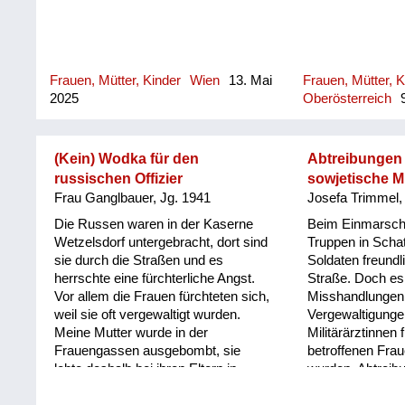
Frauen, Mütter, Kinder
Wien
13. Mai
Frauen, Mütter, K
2025
Oberösterreich
9
(Kein) Wodka für den
Abtreibungen
russischen Offizier
sowjetische Mi
Frau Ganglbauer, Jg. 1941
Josefa Trimmel,
Die Russen waren in der Kaserne
Beim Einmarsch
Wetzelsdorf untergebracht, dort sind
Truppen in Schat
sie durch die Straßen und es
Soldaten freundl
herrschte eine fürchterliche Angst.
Straße. Doch es
Vor allem die Frauen fürchteten sich,
Misshandlungen
weil sie oft vergewaltigt wurden.
Vergewaltigunge
Meine Mutter wurde in der
Militärärztinnen 
Frauengassen ausgebombt, sie
betroffenen Fra
lebte deshalb bei ihren Eltern in
wurden, Abtreib
Wetzelsdorf. Die Frauen haben sich
alt und arm angezogen, die Tochter