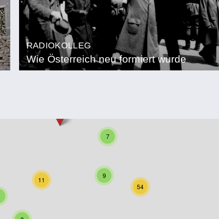
RADIOKOLLEG
Wie Österreich neu formiert wurde
7
9
11
54