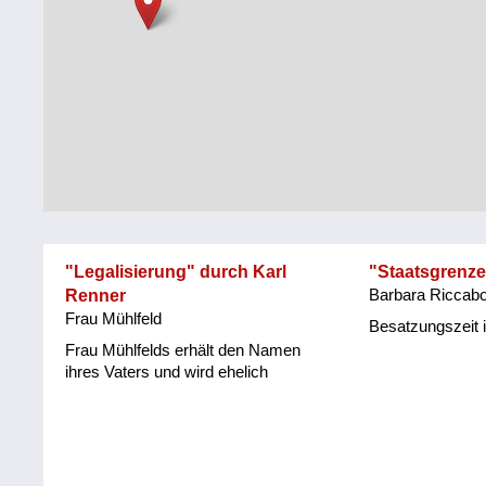
Steiermark
Fluchtgeschichten
Tirol
Familiengeschichten
Vorarlberg
Schule
und
Wien
Ausbildung
Wiederaufbau
und
"Legalisierung" durch Karl
"Staatsgrenz
Staatsvertrag
Renner
Barbara Riccab
Frau Mühlfeld
Wohnen
Besatzungszeit i
Frau Mühlfelds erhält den Namen
sonstiges
ihres Vaters und wird ehelich