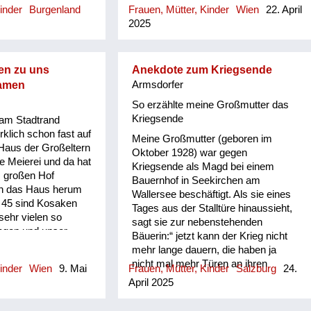
inder
Burgenland
Frauen, Mütter, Kinder
Wien
22. April
Kinder der Familie aufzupäppeln,
2025
wurden sie ins Ausland verschickt.
Brigitte Lohinger selbst kam im Alter
von fünf Jahren nach Südtirol, später
in die Schweiz und schließlich nach
en zu uns
Anekdote zum Kriegsende
Dänemark zu einer alleinstehenden
kamen
Armsdorfer
Frau, die sich liebevoll um die Kinder
So erzählte meine Großmutter das
kümmerte. Meistens wurde Brigitte
Kriegsende
 am Stadtrand
Lohinger zusammen mit einem
rklich schon fast auf
Meine Großmutter (geboren im
Geschwisterteil verschickt. Die
Haus der Großeltern
Oktober 1928) war gegen
Eltern wussten nicht, wo genau ihre
e Meierei und da hat
Kriegsende als Magd bei einem
Kinder untergebracht wurden. Wie
, großen Hof
Bauernhof in Seekirchen am
konnten sie das aushalten?
n das Haus herum
Wallersee beschäftigt. Als sie eines
Dennoch schien es die einzige
 45 sind Kosaken
Tages aus der Stalltüre hinaussieht,
Möglichkeit zu sein, die Kinder zu
ehr vielen so
sagt sie zur nebenstehenden
versorgen. Brigitte Lohinger selbst
agen und unser
Bäuerin:“ jetzt kann der Krieg nicht
hatte als Mädchen keine
ollgestellt. Es
mehr lange dauern, die haben ja
Schwierigkeiten mit der Situation, im
ner im Haus, sie
nicht mal mehr Türen an ihren
Gegensatz zu einem jüngeren
inder
Wien
9. Mai
Frauen, Mütter, Kinder
Salzburg
24.
ehandelt, sie haben
Wägen!“ Darauf erwiderte die
Brüde...
April 2025
s war eine Art
Bäuerin: „Dummes Dirndl, das sind
peck, sie haben uns
ja schon die Amerikaner!….