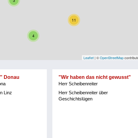
3
11
4
Leaflet
| ©
OpenStreetMap
contribut
e" Donau
"Wir haben das nicht gewusst"
ona
Herr Scheibenreiter
n Linz
Herr Scheibenreiter über
Geschichtslügen