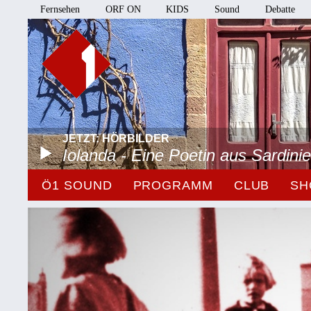
Fernsehen
ORF ON
KIDS
Sound
Debatte
JETZT: HÖRBILDER
Iolanda - Eine Poetin aus Sardini
Ö1 SOUND
PROGRAMM
CLUB
SH