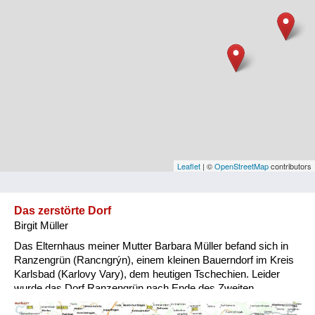
Niederösterreich
Oberösterreich
Salzburg
Steiermark
Tirol
Vorarlberg
Leaflet
| ©
OpenStreetMap
contributors
Wien
Das zerstörte Dorf
Birgit Müller
Kategorie
Das Elternhaus meiner Mutter Barbara Müller befand sich in
Besatzungsmächte
Ranzengrün (Rancngrýn), einem kleinen Bauerndorf im Kreis
Karlsbad (Karlovy Vary), dem heutigen Tschechien. Leider
Frauen, Mütter, Kinder
wurde das Dorf Ranzengrün nach Ende des Zweiten
Weltkrieges vollkommen vernichtet und zu einem