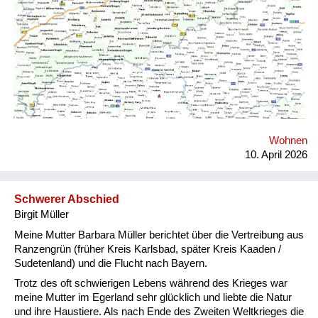
Truppenübungsplatz für das tschechische Militär
Versorgung
umfunktioniert (Vojenský újezd Hradištĕ). Genau dort wo der
rote Stern eingezeichnet ist, befand sich ehemals Ranzengrün.
Heimkehrer
Fluchtgeschichten
Familiengeschichten
Schule und Ausbildung
Wohnen
Wiederaufbau und
10. April 2026
Staatsvertrag
Wohnen
Schwerer Abschied
Birgit Müller
sonstiges
Meine Mutter Barbara Müller berichtet über die Vertreibung aus
Ranzengrün (früher Kreis Karlsbad, später Kreis Kaaden /
Sudetenland) und die Flucht nach Bayern.
Trotz des oft schwierigen Lebens während des Krieges war
meine Mutter im Egerland sehr glücklich und liebte die Natur
und ihre Haustiere. Als nach Ende des Zweiten Weltkrieges die