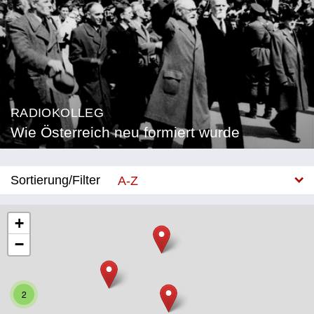
RADIOKOLLEG
Wie Österreich neu formiert wurde
Sortierung/Filter
A-Z
Neu
+
−
Bundesland
Burgenland
2
Kärnten