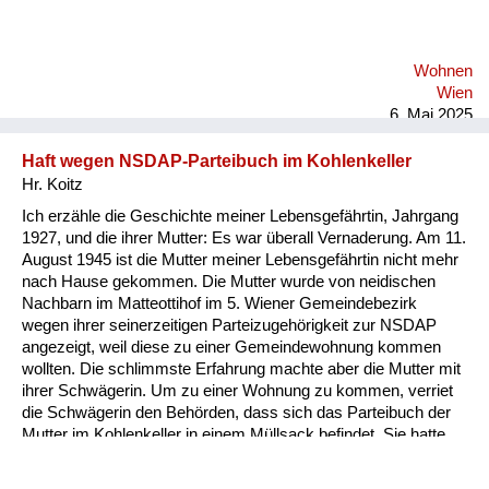
uns. Obwohl sie auf die alten Ölgemälde geschossen haben,
haben wir uns nicht geängstigt, wir fühlten uns von den Eltern
beschützt. Und ich erinnere mich an die unheimlich schönen
Wohnen
Marschgesänge, die die Russen beim Marschieren durch die
Wien
Straßen gesungen haben.
6. Mai 2025
Haft wegen NSDAP-Parteibuch im Kohlenkeller
Hr. Koitz
Ich erzähle die Geschichte meiner Lebensgefährtin, Jahrgang
1927, und die ihrer Mutter: Es war überall Vernaderung. Am 11.
August 1945 ist die Mutter meiner Lebensgefährtin nicht mehr
nach Hause gekommen. Die Mutter wurde von neidischen
Nachbarn im Matteottihof im 5. Wiener Gemeindebezirk
wegen ihrer seinerzeitigen Parteizugehörigkeit zur NSDAP
angezeigt, weil diese zu einer Gemeindewohnung kommen
wollten. Die schlimmste Erfahrung machte aber die Mutter mit
ihrer Schwägerin. Um zu einer Wohnung zu kommen, verriet
die Schwägerin den Behörden, dass sich das Parteibuch der
Mutter im Kohlenkeller in einem Müllsack befindet. Sie hatte
es, im Gegensatz zu den meisten, nicht sofort weggeworfen.
Dabei hatte sich die Mutter nie politisch betätigt, im Gegenteil,