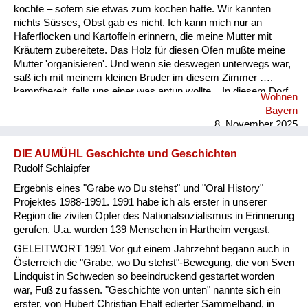
kochte – sofern sie etwas zum kochen hatte. Wir kannten
nichts Süsses, Obst gab es nicht. Ich kann mich nur an
Haferflocken und Kartoffeln erinnern, die meine Mutter mit
Kräutern zubereitete. Das Holz für diesen Ofen mußte meine
Mutter 'organisieren'. Und wenn sie deswegen unterwegs war,
saß ich mit meinem kleinen Bruder im diesem Zimmer ….
kampfbereit, falls uns einer was antun wollte... In diesem Dorf
Wohnen
half uns nur eine Frau manchmal mit Lebensmittel aus... Das
Bayern
ganze Leben, wenn ich an diesen Bauern dachte, habe ich ihm
8. November 2025
nichts Gutes gewunschen. Die Art dieses Mannes hat mich
geprägt. Ich...
DIE AUMÜHL Geschichte und Geschichten
Rudolf Schlaipfer
Ergebnis eines "Grabe wo Du stehst" und "Oral History"
Projektes 1988-1991. 1991 habe ich als erster in unserer
Region die zivilen Opfer des Nationalsozialismus in Erinnerung
gerufen. U.a. wurden 139 Menschen in Hartheim vergast.
GELEITWORT 1991 Vor gut einem Jahrzehnt begann auch in
Österreich die "Grabe, wo Du stehst"-Bewegung, die von Sven
Lindquist in Schweden so beeindruckend gestartet worden
war, Fuß zu fassen. "Geschichte von unten" nannte sich ein
erster, von Hubert Christian Ehalt edierter Sammelband, in