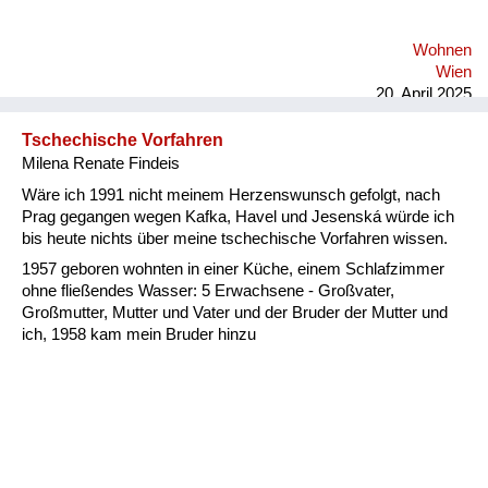
sie hat als Straßenbahnschaffnerin schwer gearbeitet im
Zweiten Weltkrieg (...) Erst eineinhalb Jahre später kam die
Wohnen
Mutter meiner Lebensgefährtin frei, und zwar aus dem Grund,
Wien
weil die Gerichtsbarkeit langsam arbeitete und we...
20. April 2025
Tschechische Vorfahren
Milena Renate Findeis
Wäre ich 1991 nicht meinem Herzenswunsch gefolgt, nach
Prag gegangen wegen Kafka, Havel und Jesenská würde ich
bis heute nichts über meine tschechische Vorfahren wissen.
1957 geboren wohnten in einer Küche, einem Schlafzimmer
ohne fließendes Wasser: 5 Erwachsene - Großvater,
Großmutter, Mutter und Vater und der Bruder der Mutter und
ich, 1958 kam mein Bruder hinzu