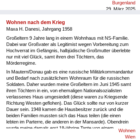
Burgenland
musste noch Kleider verkaufen. Das weiß ich noch ...
29. März 2025
Wohnen nach dem Krieg
Maxa H. Danesi, Jahrgang 1958
Großeltern 9 Jahre lang in einem Wohnhaus mit NS-Familie.
Dabei war Großvater als Legitimist wegen Vorbereitung zum
Hochverrat im Gefängnis, halbjüdische Großmutter überlebte
nur mit viel Glück, samt ihren drei Töchtern, das
Mörderregime.
In Mautern/Donau gab es eine russische Militärkommandantur
und Bedarf nach zusätzlichem Wohnraum für die russischen
Soldaten. Daher wurden meine Großeltern im Juni 1945 samt
ihren Töchtern in ein, von ehemaligen Nationalsozialisten
verlassenes Haus umgesiedelt (diese waren zu Kriegsende
Richtung Westen geflohen). Das Glück sollte nur von kurzer
Dauer sein. 1948 kamen die Hausbesitzer zurück und die
beiden Familien mussten sich das Haus teilen (die einen
lebten im Parterre, die anderen in der Mansarde). Obendrein
wurde meine damals erst 18-jährige Tante von einem
Wohnen
russischen Besatzungssoldaten geschwängert. Sie lebte
Wien