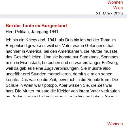
Wohnen
Wien
31. März 2025
Bei der Tante im Burgenland
Herr Pelikan, Jahrgang 1941
Ich bin ein Kriegskind, 1941, als Bub bin ich bei der Tante im
Burgenland gewesen, weil der Vater war in Gefangenschaft
nachher in Amerika, bei den Amerikanern, die Mutter musste
das Geschäft leiten. Und sie konnte nur Samstags, Sonntags
mich in Eisenstadt, besuchen und es war ein langer Fußweg,
weil da gab es keine Zugsverbindungen. Sie musste also
ungefähr drei Stunden marschieren, damit sie mich sehen
konnte. Das war so die Zeit, bevor ich in die Schule kam. Die
Schule in Wien war tipptopp. Aber wissen Sie, die Zeit war
hart. Die Mutter musste die Kleider von ihrem Vater verkaufen
am Schwarzmarkt, damit wir was zum Essen haben. So war
die Situation nach 1945. Ich war an und für sich bei der Tante
im Burgenland. Da war es recht lustig und kein Problem. Aber
das Problem war dann, das Haus war zerbombt in Wien, sie
musste bei ihrer Mutter wohnen, also bei meiner Großmutter.
Wohnen
Dann ging die Schule los und da war noch nichts. Die Mutter