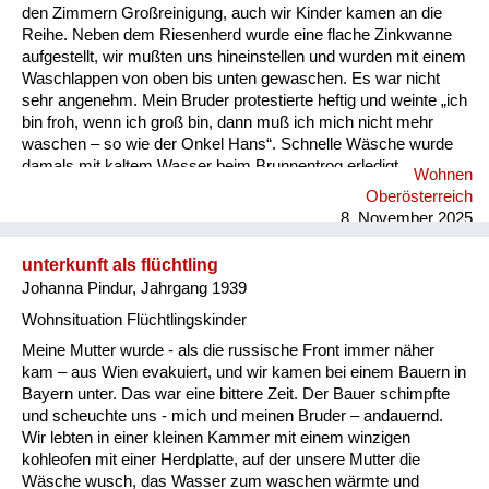
den Zimmern Großreinigung, auch wir Kinder kamen an die
Reihe. Neben dem Riesenherd wurde eine flache Zinkwanne
aufgestellt, wir mußten uns hineinstellen und wurden mit einem
Waschlappen von oben bis unten gewaschen. Es war nicht
sehr angenehm. Mein Bruder protestierte heftig und weinte „ich
bin froh, wenn ich groß bin, dann muß ich mich nicht mehr
waschen – so wie der Onkel Hans“. Schnelle Wäsche wurde
damals mit kaltem Wasser beim Brunnentrog erledigt.
Wohnen
Ansonsten im Zimmer mit warmen Wasser, das in der Küche
Oberösterreich
vom seitlich eingebauten Wasserbecken geholt wurde. Ich
8. November 2025
kann mich eigentlich nicht erinnern, daß einer von den vielen
Menschen am Ho...
unterkunft als flüchtling
Johanna Pindur, Jahrgang 1939
Wohnsituation Flüchtlingskinder
Meine Mutter wurde - als die russische Front immer näher
kam – aus Wien evakuiert, und wir kamen bei einem Bauern in
Bayern unter. Das war eine bittere Zeit. Der Bauer schimpfte
und scheuchte uns - mich und meinen Bruder – andauernd.
Wir lebten in einer kleinen Kammer mit einem winzigen
kohleofen mit einer Herdplatte, auf der unsere Mutter die
Wäsche wusch, das Wasser zum waschen wärmte und