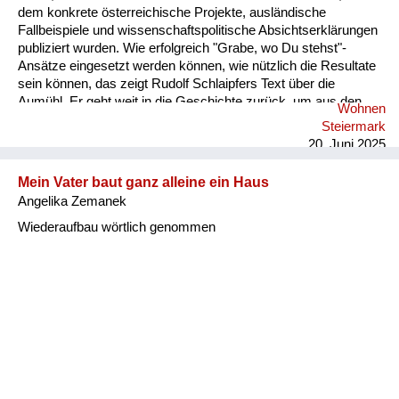
dem konkrete österreichische Projekte, ausländische
Fallbeispiele und wissenschaftspolitische Absichtserklärungen
publiziert wurden. Wie erfolgreich "Grabe, wo Du stehst"-
Ansätze eingesetzt werden können, wie nützlich die Resultate
sein können, das zeigt Rudolf Schlaipfers Text über die
Aumühl. Er geht weit in die Geschichte zurück, um aus den
Wohnen
Dokumenten der Archive frühere Jahrhunderte ins Blickfeld zu
Steiermark
rücken. Sobald aber die moderne Industriegesellschaft
20. Juni 2025
entsteht, Arbeiter auf den Plan treten, wird die eigenständige
Qualität dieses neuen historischen Arbeitens sichtbar. Im
Mein Vater baut ganz alleine ein Haus
Leben in der Kolonie verschränken sich Beruf, Alltag, Kultur
Angelika Zemanek
und Familie zu einem bunten Bild, werden Lebensschicksale
un...
Wiederaufbau wörtlich genommen