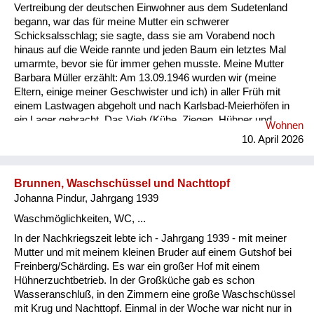
Vertreibung der deutschen Einwohner aus dem Sudetenland
begann, war das für meine Mutter ein schwerer
Schicksalsschlag; sie sagte, dass sie am Vorabend noch
hinaus auf die Weide rannte und jeden Baum ein letztes Mal
umarmte, bevor sie für immer gehen musste. Meine Mutter
Barbara Müller erzählt: Am 13.09.1946 wurden wir (meine
Eltern, einige meiner Geschwister und ich) in aller Früh mit
einem Lastwagen abgeholt und nach Karlsbad-Meierhöfen in
ein Lager gebracht. Das Vieh (Kühe, Ziegen, Hühner und
Wohnen
Schweine) blieb im Stall. Der Hund an der Kette bellte wie
10. April 2026
verrückt. Mitnehmen durften wir 70 kg pro Person, es war ja
schon die sog. „humane Ausweisung“. Die Leute vor uns
durften nur mitnehmen, was sie tragen konnten. Im Lager
Brunnen, Waschschüssel und Nachttopf
blieben wir eine Woche unter widrigen Umständen. Die
Johanna Pindur, Jahrgang 1939
sanitären Anlagen und Toilet...
Waschmöglichkeiten, WC, ...
In der Nachkriegszeit lebte ich - Jahrgang 1939 - mit meiner
Mutter und mit meinem kleinen Bruder auf einem Gutshof bei
Freinberg/Schärding. Es war ein großer Hof mit einem
Hühnerzuchtbetrieb. In der Großküche gab es schon
Wasseranschluß, in den Zimmern eine große Waschschüssel
mit Krug und Nachttopf. Einmal in der Woche war nicht nur in