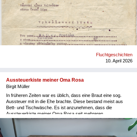
sich am Folgetag um 5:00h früh vor dem Schulgebäude
einfinden und dürfen nur ein paar Sachen mitnehmen. Wer
dem nicht Folge leistet, kommt ins Konzentrationslager.
Nachfolgend die Schilderung über die Vertreibung der Familie
meines Vaters aus Waltersdorf (Kreis Böhmisch-Leipa) und
die darauffolgenden Wochen: Mein Opa Franz Müller war
Landwirt mit einem eigenen Hof und arbeitete zusätzlich von
1940 bis 1945 als Hilfsarbeiter in den Achilleswerken in
Oberpolitz. Die Großeltern meines Vaters, Franz und Theresia
Fluchtgeschichten
Müller, mussten 1936 ihren Besitz (die „Elemiehle“) verkaufen
10. April 2026
und zogen nach Bensen in eine Stadtwohnung. Die Familie
me...
Aussteuerkiste meiner Oma Rosa
Birgit Müller
In früheren Zeiten war es üblich, dass eine Braut eine sog.
Aussteuer mit in die Ehe brachte. Diese bestand meist aus
Bett- und Tischwäsche. Es ist anzunehmen, dass die
Aussteuerkiste meiner Oma Rosa seit mehreren
Generationen weitergereicht wurde. Die Beschriftung wurde
erst 1946 hinzugefügt, da meine Großeltern diese Kiste als
persönliches Gepäckstück bei der Vertreibung aus der Heimat