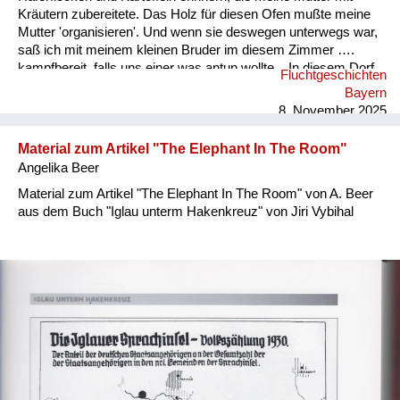
Kräutern zubereitete. Das Holz für diesen Ofen mußte meine
Mutter 'organisieren'. Und wenn sie deswegen unterwegs war,
saß ich mit meinem kleinen Bruder im diesem Zimmer ….
kampfbereit, falls uns einer was antun wollte... In diesem Dorf
Fluchtgeschichten
half uns nur eine Frau manchmal mit Lebensmittel aus... Das
Bayern
ganze Leben, wenn ich an diesen Bauern dachte, habe ich ihm
8. November 2025
nichts Gutes gewunschen. Die Art dieses Mannes hat mich
geprägt. Ich...
Material zum Artikel "The Elephant In The Room"
Angelika Beer
Material zum Artikel "The Elephant In The Room" von A. Beer
aus dem Buch "Iglau unterm Hakenkreuz" von Jiri Vybihal