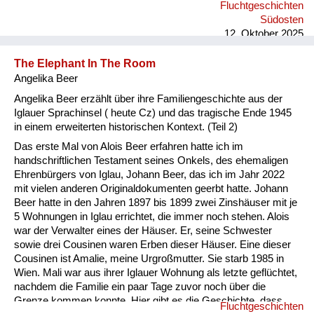
Fluchtgeschichten
Südosten
12. Oktober 2025
The Elephant In The Room
Angelika Beer
Angelika Beer erzählt über ihre Familiengeschichte aus der
Iglauer Sprachinsel ( heute Cz) und das tragische Ende 1945
in einem erweiterten historischen Kontext. (Teil 2)
Das erste Mal von Alois Beer erfahren hatte ich im
handschriftlichen Testament seines Onkels, des ehemaligen
Ehrenbürgers von Iglau, Johann Beer, das ich im Jahr 2022
mit vielen anderen Originaldokumenten geerbt hatte. Johann
Beer hatte in den Jahren 1897 bis 1899 zwei Zinshäuser mit je
5 Wohnungen in Iglau errichtet, die immer noch stehen. Alois
war der Verwalter eines der Häuser. Er, seine Schwester
sowie drei Cousinen waren Erben dieser Häuser. Eine dieser
Cousinen ist Amalie, meine Urgroßmutter. Sie starb 1985 in
Wien. Mali war aus ihrer Iglauer Wohnung als letzte geflüchtet,
nachdem die Familie ein paar Tage zuvor noch über die
Grenze kommen konnte. Hier gibt es die Geschichte, dass
Fluchtgeschichten