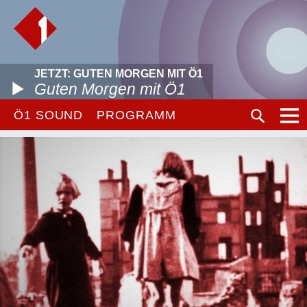
JETZT: GUTEN MORGEN MIT Ö1
Guten Morgen mit Ö1
Ö1 SOUND
PROGRAMM