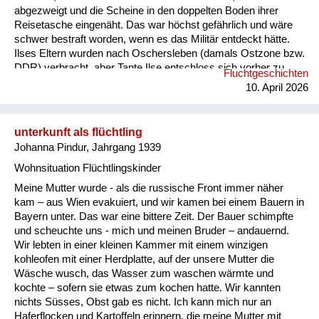
abgezweigt und die Scheine in den doppelten Boden ihrer
Reisetasche eingenäht. Das war höchst gefährlich und wäre
schwer bestraft worden, wenn es das Militär entdeckt hätte.
Ilses Eltern wurden nach Oschersleben (damals Ostzone bzw.
DDR) verbracht, aber Tante Ilse entschloss sich vorher zu
Fluchtgeschichten
einer abenteuerlichen und lebensgefährlichen Flucht über die
10. April 2026
Grenze nach Westdeutschland: Sie fuhr mit einem LKW mit
und musste dem Fahrer dafür ihren kompletten Proviant
geben. Der Fahrer schmiss Ilse auf der Anhöhe eines Berges
unterkunft als flüchtling
kurzerhan...
Johanna Pindur, Jahrgang 1939
Wohnsituation Flüchtlingskinder
Meine Mutter wurde - als die russische Front immer näher
kam – aus Wien evakuiert, und wir kamen bei einem Bauern in
Bayern unter. Das war eine bittere Zeit. Der Bauer schimpfte
und scheuchte uns - mich und meinen Bruder – andauernd.
Wir lebten in einer kleinen Kammer mit einem winzigen
kohleofen mit einer Herdplatte, auf der unsere Mutter die
Wäsche wusch, das Wasser zum waschen wärmte und
kochte – sofern sie etwas zum kochen hatte. Wir kannten
nichts Süsses, Obst gab es nicht. Ich kann mich nur an
Haferflocken und Kartoffeln erinnern, die meine Mutter mit