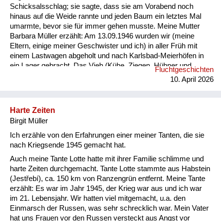
Schicksalsschlag; sie sagte, dass sie am Vorabend noch
hinaus auf die Weide rannte und jeden Baum ein letztes Mal
umarmte, bevor sie für immer gehen musste. Meine Mutter
Barbara Müller erzählt: Am 13.09.1946 wurden wir (meine
Eltern, einige meiner Geschwister und ich) in aller Früh mit
einem Lastwagen abgeholt und nach Karlsbad-Meierhöfen in
ein Lager gebracht. Das Vieh (Kühe, Ziegen, Hühner und
Fluchtgeschichten
Schweine) blieb im Stall. Der Hund an der Kette bellte wie
10. April 2026
verrückt. Mitnehmen durften wir 70 kg pro Person, es war ja
schon die sog. „humane Ausweisung“. Die Leute vor uns
durften nur mitnehmen, was sie tragen konnten. Im Lager
Harte Zeiten
blieben wir eine Woche unter widrigen Umständen. Die
Birgit Müller
sanitären Anlagen und Toilet...
Ich erzähle von den Erfahrungen einer meiner Tanten, die sie
nach Kriegsende 1945 gemacht hat.
Auch meine Tante Lotte hatte mit ihrer Familie schlimme und
harte Zeiten durchgemacht. Tante Lotte stammte aus Habstein
(Jestřebí), ca. 150 km von Ranzengrün entfernt. Meine Tante
erzählt: Es war im Jahr 1945, der Krieg war aus und ich war
im 21. Lebensjahr. Wir hatten viel mitgemacht, u.a. den
Einmarsch der Russen, was sehr schrecklich war. Mein Vater
hat uns Frauen vor den Russen versteckt aus Angst vor