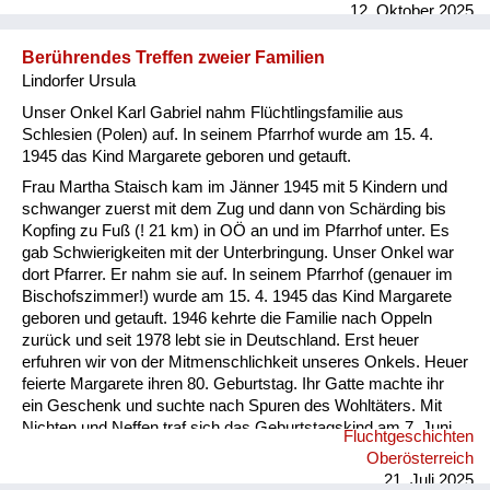
ausgelöscht. Personen, Verwandte, Freunde, verschwanden in
12. Oktober 2025
Lagern und man hatte nie wieder etwas von ihnen gehört.
Einige wenige schafften es vor den „wilden Vertreibungen“ zu
Berührendes Treffen zweier Familien
Fuß über die Grenze, nachdem sie alle ihre Besitzungen
Lindorfer Ursula
verloren hatten. Sie wurden nur ...
Unser Onkel Karl Gabriel nahm Flüchtlingsfamilie aus
Schlesien (Polen) auf. In seinem Pfarrhof wurde am 15. 4.
1945 das Kind Margarete geboren und getauft.
Frau Martha Staisch kam im Jänner 1945 mit 5 Kindern und
schwanger zuerst mit dem Zug und dann von Schärding bis
Kopfing zu Fuß (! 21 km) in OÖ an und im Pfarrhof unter. Es
gab Schwierigkeiten mit der Unterbringung. Unser Onkel war
dort Pfarrer. Er nahm sie auf. In seinem Pfarrhof (genauer im
Bischofszimmer!) wurde am 15. 4. 1945 das Kind Margarete
geboren und getauft. 1946 kehrte die Familie nach Oppeln
zurück und seit 1978 lebt sie in Deutschland. Erst heuer
erfuhren wir von der Mitmenschlichkeit unseres Onkels. Heuer
feierte Margarete ihren 80. Geburtstag. Ihr Gatte machte ihr
ein Geschenk und suchte nach Spuren des Wohltäters. Mit
Nichten und Neffen traf sich das Geburtstagskind am 7. Juni
Fluchtgeschichten
2025 an dessen Grab (Pfarre Rannariedl, Pühret 4143
Oberösterreich
Neustift) in Österreich.
21. Juli 2025