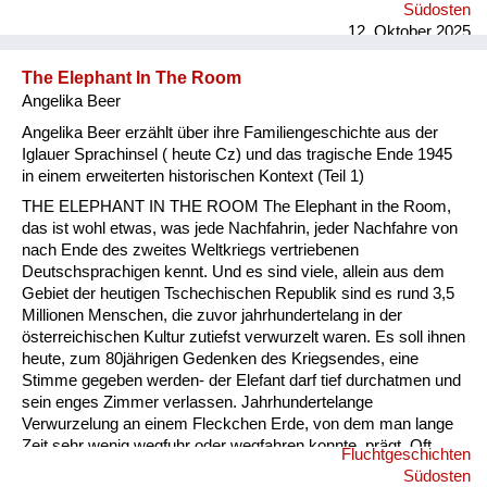
mein Großvater sie mit einem Miet- Kleintransporter in letzter
Südosten
Minute abholen konnte, nachdem ein Anruf oder Telegramm
12. Oktober 2025
eingegangen war: „Hol uns hier raus, die bringen uns sonst alle
um“. Das einzige, was sie von 500 Jahren Iglauer
The Elephant In The Room
Familiengeschichte mitnehmen konnten, war eine kleine,
Angelika Beer
silberne St...
Angelika Beer erzählt über ihre Familiengeschichte aus der
Iglauer Sprachinsel ( heute Cz) und das tragische Ende 1945
in einem erweiterten historischen Kontext (Teil 1)
THE ELEPHANT IN THE ROOM The Elephant in the Room,
das ist wohl etwas, was jede Nachfahrin, jeder Nachfahre von
nach Ende des zweites Weltkriegs vertriebenen
Deutschsprachigen kennt. Und es sind viele, allein aus dem
Gebiet der heutigen Tschechischen Republik sind es rund 3,5
Millionen Menschen, die zuvor jahrhundertelang in der
österreichischen Kultur zutiefst verwurzelt waren. Es soll ihnen
heute, zum 80jährigen Gedenken des Kriegsendes, eine
Stimme gegeben werden- der Elefant darf tief durchatmen und
sein enges Zimmer verlassen. Jahrhundertelange
Verwurzelung an einem Fleckchen Erde, von dem man lange
Zeit sehr wenig wegfuhr oder wegfahren konnte, prägt. Oft
Fluchtgeschichten
sehr alte Familiengeschichten wurden in wenigen Wochen
Südosten