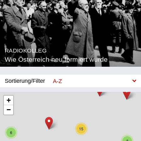
RADIOKOLLEG
Wie Österreich neu formiert wurde
Sortierung/Filter
A-Z
Neu
+
−
Bundesland
Burgenland
15
6
Kärnten
3