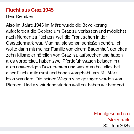
Flucht aus Graz 1945
Herr Reinitzer
Also im Jahre 1945 im März wurde die Bevölkerung
aufgefordert die Gebiete um Graz zu verlassen und möglichst
nach Norden zu flüchten, weil die Front schon in der
Oststeiermark war. Man hat sie schon schießen gehört. Ich
wollte dann mit meiner Familie von einem Bauernhof, der circa
zehn Kilometer nördlich von Graz ist, aufbrechen und haben
alles vorbereitet, haben zwei Pferdefuhrwagen beladen mit
allen notwendigen Dokumenten und was man halt alles bei
einer Flucht mitnimmt und haben vorgehabt, am 31. März
loszuwandern. Die beiden Wagen sind gezogen worden von
Pferden. Und als wir dann starten wollten, haben wir bemerkt,
dass ein Pferd gestohlen wurde. Jetzt haben wir einen der
Wagen mit zwei Pferden bespannt und einen mit einem Pferd,
nur weil das zweite gestohlen war und sind losgefahren, das
war der 31. März. Und als wir kurz einige Kilometer gefahren
Fluchtgeschichten
sind, hat mein Onkel gemerkt, da ist ein anderes Fahrzeug
Steiermark
gewesen mit diesem gestohlenen Pferd. Er ist hingegangen
30. Juni 2025
und hat mit de...