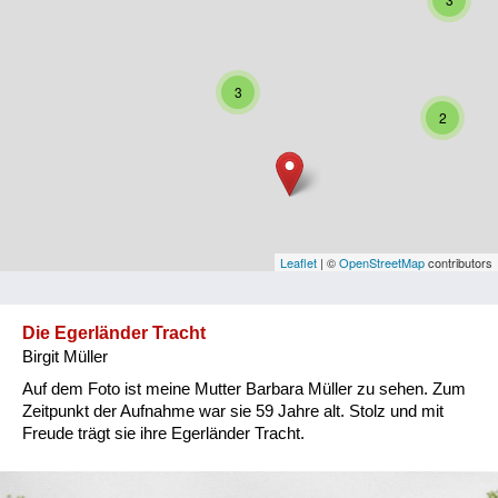
Niederösterreich
Oberösterreich
3
Salzburg
2
Steiermark
Tirol
Vorarlberg
Leaflet
| ©
OpenStreetMap
contributors
Wien
Die Egerländer Tracht
Birgit Müller
Kategorie
Auf dem Foto ist meine Mutter Barbara Müller zu sehen. Zum
Besatzungsmächte
Zeitpunkt der Aufnahme war sie 59 Jahre alt. Stolz und mit
Freude trägt sie ihre Egerländer Tracht.
Frauen, Mütter, Kinder