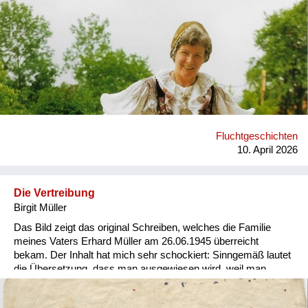
Versorgung
Heimkehrer
Fluchtgeschichten
Familiengeschichten
Schule und Ausbildung
Fluchtgeschichten
Wiederaufbau und
10. April 2026
Staatsvertrag
Wohnen
Die Vertreibung
Birgit Müller
sonstiges
Das Bild zeigt das original Schreiben, welches die Familie
meines Vaters Erhard Müller am 26.06.1945 überreicht
bekam. Der Inhalt hat mich sehr schockiert: Sinngemäß lautet
die Übersetzung, dass man ausgewiesen wird, weil man
bereits 1938 gegen die C.S.R. gearbeitet hätte (was natürlich
nicht der Wahrheit entsprach). Alle Familienmitglieder müssen