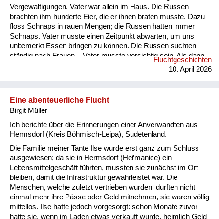
Vergewaltigungen. Vater war allein im Haus. Die Russen
brachten ihm hunderte Eier, die er ihnen braten musste. Dazu
floss Schnaps in rauen Mengen; die Russen hatten immer
Schnaps. Vater musste einen Zeitpunkt abwarten, um uns
unbemerkt Essen bringen zu können. Die Russen suchten
ständig nach Frauen – Vater musste vorsichtig sein. Als dann
Fluchtgeschichten
die schreckliche Zeit mit den Russen vorbei war, kam das
10. April 2026
Schlimmste: aus der Tschechei kamen Autos mit der
Aufschrift „Revanche“. Eines Tages kam ein tschechischer
Polizist zur Hausdurchsuchung. Er fand eine
Eine abenteuerliche Flucht
Hakenkreuzfahne im Kleiderschra...
Birgit Müller
Ich berichte über die Erinnerungen einer Anverwandten aus
Hermsdorf (Kreis Böhmisch-Leipa), Sudetenland.
Die Familie meiner Tante Ilse wurde erst ganz zum Schluss
ausgewiesen; da sie in Hermsdorf (Heřmanice) ein
Lebensmittelgeschäft führten, mussten sie zunächst im Ort
bleiben, damit die Infrastruktur gewährleistet war. Die
Menschen, welche zuletzt vertrieben wurden, durften nicht
einmal mehr ihre Pässe oder Geld mitnehmen, sie waren völlig
mittellos. Ilse hatte jedoch vorgesorgt: schon Monate zuvor
hatte sie, wenn im Laden etwas verkauft wurde, heimlich Geld