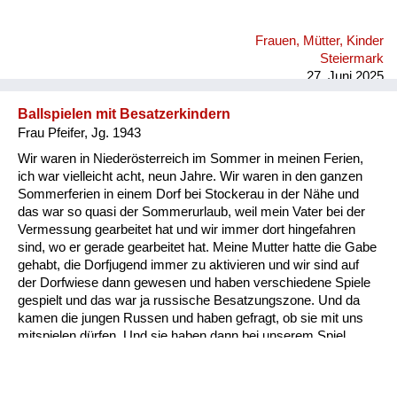
haben wir uns müssen am Boden flach hinlegen. Also, es war
wirklich furchtbar. Das war halt die Angst, eine furchtbare
Frauen, Mütter, Kinder
Angst. Da haben wir im Personalhaus einen Keller gehabt, da
Steiermark
sind wir reingegangen. Da sind wir geblieben, bis Entwarnung
27. Juni 2025
war. Meine...
Ballspielen mit Besatzerkindern
Frau Pfeifer, Jg. 1943
Wir waren in Niederösterreich im Sommer in meinen Ferien,
ich war vielleicht acht, neun Jahre. Wir waren in den ganzen
Sommerferien in einem Dorf bei Stockerau in der Nähe und
das war so quasi der Sommerurlaub, weil mein Vater bei der
Vermessung gearbeitet hat und wir immer dort hingefahren
sind, wo er gerade gearbeitet hat. Meine Mutter hatte die Gabe
gehabt, die Dorfjugend immer zu aktivieren und wir sind auf
der Dorfwiese dann gewesen und haben verschiedene Spiele
gespielt und das war ja russische Besatzungszone. Und da
kamen die jungen Russen und haben gefragt, ob sie mit uns
mitspielen dürfen. Und sie haben dann bei unserem Spiel
einen Ball über die Schnur und solche Sachen mitgespielt.
Also auch da habe ich eigentlich nur positive Erinnerungen.
Allerdings hat mir meine Mutter schon erzählt, auch von den