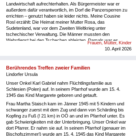
Landwirtschaft aufrechterhalten. Als Bürgermeister war er
außerdem dafür verantwortlich, im Dorf die Panzersperren zu
errichten – genutzt haben sie leider nichts. Meine Cousine
Rosl erzählt: Die Heimat meiner Mutter Rosa, das
Sudetenland, war vor dem Zweiten Weltkrieg unter
tschechischer Verwaltung. Die Männer mussten den
Wehrdienst bei den Tschechen ableisten. Damals war es
Frauen, Mütter, Kinder
Vorschrift, dass ein Soldat vor dem 21. Lebensjahr nicht
10. April 2026
verheiratet sein durfte, auch wenn er ein Kind hatte. Nach dem
verlorenen Zweiten Weltkrieg waren die Deutschen bis etwa
Juni/Juli 1945 „Freiwild“ – die siegreichen Mächte konnten
Berührendes Treffen zweier Familien
über sie verfügen, wie über eine Ware. So kamen Russen oder
Lindorfer Ursula
Tschechen und suchten junge M...
Unser Onkel Karl Gabriel nahm Flüchtlingsfamilie aus
Schlesien (Polen) auf. In seinem Pfarrhof wurde am 15. 4.
1945 das Kind Margarete geboren und getauft.
Frau Martha Staisch kam im Jänner 1945 mit 5 Kindern und
schwanger zuerst mit dem Zug und dann von Schärding bis
Kopfing zu Fuß (! 21 km) in OÖ an und im Pfarrhof unter. Es
gab Schwierigkeiten mit der Unterbringung. Unser Onkel war
dort Pfarrer. Er nahm sie auf. In seinem Pfarrhof (genauer im
Bischofszimmer!) wurde am 15. 4. 1945 das Kind Margarete