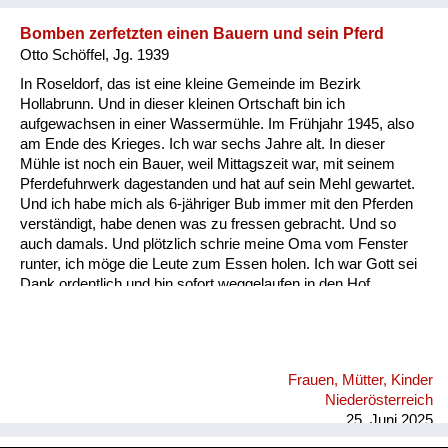
Bomben zerfetzten einen Bauern und sein Pferd
Otto Schöffel, Jg. 1939
In Roseldorf, das ist eine kleine Gemeinde im Bezirk
Hollabrunn. Und in dieser kleinen Ortschaft bin ich
aufgewachsen in einer Wassermühle. Im Frühjahr 1945, also
am Ende des Krieges. Ich war sechs Jahre alt. In dieser
Mühle ist noch ein Bauer, weil Mittagszeit war, mit seinem
Pferdefuhrwerk dagestanden und hat auf sein Mehl gewartet.
Und ich habe mich als 6-jähriger Bub immer mit den Pferden
verständigt, habe denen was zu fressen gebracht. Und so
auch damals. Und plötzlich schrie meine Oma vom Fenster
runter, ich möge die Leute zum Essen holen. Ich war Gott sei
Dank ordentlich und bin sofort weggelaufen in den Hof.
Plötzlich ein lauter Krach. Ich bin zurückgelaufen und hab
gesehen, wie der Bauer und das Pferd fast zerfetzt und tot dort
lagen. Ein russisches Flugzeug hat bombardiert. Und zwar
einen Konvoi voll deutscher Soldatenautos.
Frauen, Mütter, Kinder
Niederösterreich
25. Juni 2025