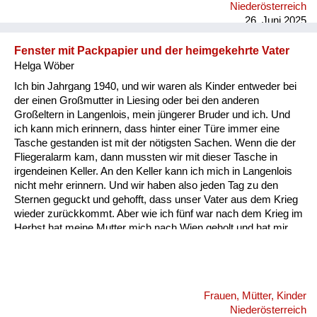
Niederösterreich
waren und die wurden ganz einfach mit DDT beseitigt.
26. Juni 2025
Fenster mit Packpapier und der heimgekehrte Vater
Helga Wöber
Ich bin Jahrgang 1940, und wir waren als Kinder entweder bei
der einen Großmutter in Liesing oder bei den anderen
Großeltern in Langenlois, mein jüngerer Bruder und ich. Und
ich kann mich erinnern, dass hinter einer Türe immer eine
Tasche gestanden ist mit der nötigsten Sachen. Wenn die der
Fliegeralarm kam, dann mussten wir mit dieser Tasche in
irgendeinen Keller. An den Keller kann ich mich in Langenlois
nicht mehr erinnern. Und wir haben also jeden Tag zu den
Sternen geguckt und gehofft, dass unser Vater aus dem Krieg
wieder zurückkommt. Aber wie ich fünf war nach dem Krieg im
Herbst hat meine Mutter mich nach Wien geholt und hat mir
die Wohnung gezeigt, die ich ja nicht in Erinnerung oder
überhaupt nicht kannte. Und da war alles so finster, weil die
Fenster alle noch mit Packpapier und Kartons verklebt waren.
Und da habe ich mich richtig gefürchtet. Und von diesen
Frauen, Mütter, Kinder
verklebten Fenstern habe ich eigentlich in all diesen
Niederösterreich
Geschichten nichts gehört. Mitgedacht. Das muss ich