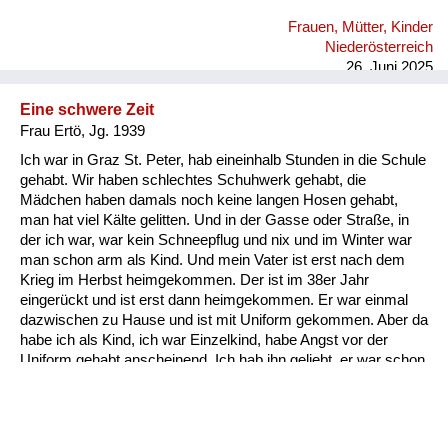
grauslichen Taten, die sie im Freundeskreis gehört hat bzw. die
Frauen, Mütter, Kinder
Freunde von ihr erlebt haben. Ich selbst habe das nie erlebt.
Niederösterreich
Ich habe alles immer nur positiv erlebt.
26. Juni 2025
Eine schwere Zeit
Frau Ertö, Jg. 1939
Ich war in Graz St. Peter, hab eineinhalb Stunden in die Schule
gehabt. Wir haben schlechtes Schuhwerk gehabt, die
Mädchen haben damals noch keine langen Hosen gehabt,
man hat viel Kälte gelitten. Und in der Gasse oder Straße, in
der ich war, war kein Schneepflug und nix und im Winter war
man schon arm als Kind. Und mein Vater ist erst nach dem
Krieg im Herbst heimgekommen. Der ist im 38er Jahr
eingerückt und ist erst dann heimgekommen. Er war einmal
dazwischen zu Hause und ist mit Uniform gekommen. Aber da
habe ich als Kind, ich war Einzelkind, habe Angst vor der
Uniform gehabt anscheinend. Ich hab ihn geliebt, er war schon
ein super Mensch. Und es ist halt so, dass wenn immer die
Heimkehrer heim gekommen sind nach Graz am Bahnhof, da
sind die Frauen angeschrieben worden. Da haben sie eine
Verständigung gekriegt, dass ihre Männer heimkommen und