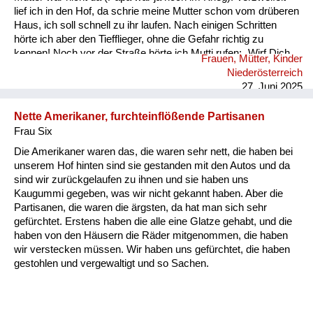
lief ich in den Hof, da schrie meine Mutter schon vom drüberen
Haus, ich soll schnell zu ihr laufen. Nach einigen Schritten
hörte ich aber den Tiefflieger, ohne die Gefahr richtig zu
kennen! Noch vor der Straße hörte ich Mutti rufen: „Wirf Dich
Frauen, Mütter, Kinder
in die Stauden“ und tat es. Ich sah hinauf, im offenen Flugzeug
Niederösterreich
saßen 2 Soldaten mit Sturmhauben und einer mit Gewehr im
27. Juni 2025
Anschlag, ca. 20 m über mir -ich sehe die Gestalten heut...
Nette Amerikaner, furchteinflößende Partisanen
Frau Six
Die Amerikaner waren das, die waren sehr nett, die haben bei
unserem Hof hinten sind sie gestanden mit den Autos und da
sind wir zurückgelaufen zu ihnen und sie haben uns
Kaugummi gegeben, was wir nicht gekannt haben. Aber die
Partisanen, die waren die ärgsten, da hat man sich sehr
gefürchtet. Erstens haben die alle eine Glatze gehabt, und die
haben von den Häusern die Räder mitgenommen, die haben
wir verstecken müssen. Wir haben uns gefürchtet, die haben
gestohlen und vergewaltigt und so Sachen.