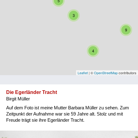
5
Niederösterreich
3
Oberösterreich
9
Salzburg
Steiermark
4
Tirol
Vorarlberg
Leaflet
| ©
OpenStreetMap
contributors
Wien
Die Egerländer Tracht
Birgit Müller
Kategorie
Auf dem Foto ist meine Mutter Barbara Müller zu sehen. Zum
Besatzungsmächte
Zeitpunkt der Aufnahme war sie 59 Jahre alt. Stolz und mit
Freude trägt sie ihre Egerländer Tracht.
Frauen, Mütter, Kinder