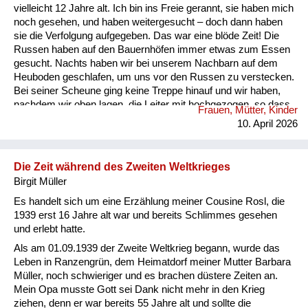
vielleicht 12 Jahre alt. Ich bin ins Freie gerannt, sie haben mich
noch gesehen, und haben weitergesucht – doch dann haben
sie die Verfolgung aufgegeben. Das war eine blöde Zeit! Die
Russen haben auf den Bauernhöfen immer etwas zum Essen
gesucht. Nachts haben wir bei unserem Nachbarn auf dem
Heuboden geschlafen, um uns vor den Russen zu verstecken.
Bei seiner Scheune ging keine Treppe hinauf und wir haben,
nachdem wir oben lagen, die Leiter mit hochgezogen, so dass
Frauen, Mütter, Kinder
niemand zu uns hinaufkommen konnte. Dann waren die
10. April 2026
Betten in den Zimmern alle leer und das ist natürlich
aufgefallen. Mutter und Vater waren allein im Haus und die
Russen haben uns überall gesucht und immer wieder
Die Zeit während des Zweiten Weltkrieges
geschrien: „Wo ist Matka“? (Wo ist das Mädchen?) Dann
Birgit Müller
haben sie die Schränke vorg...
Es handelt sich um eine Erzählung meiner Cousine Rosl, die
1939 erst 16 Jahre alt war und bereits Schlimmes gesehen
und erlebt hatte.
Als am 01.09.1939 der Zweite Weltkrieg begann, wurde das
Leben in Ranzengrün, dem Heimatdorf meiner Mutter Barbara
Müller, noch schwieriger und es brachen düstere Zeiten an.
Mein Opa musste Gott sei Dank nicht mehr in den Krieg
ziehen, denn er war bereits 55 Jahre alt und sollte die