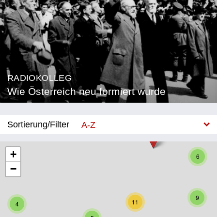
RADIOKOLLEG
Wie Österreich neu formiert wurde
Sortierung/Filter
A-Z
Neu
+
6
−
Bundesland
Burgenland
9
11
4
Kärnten