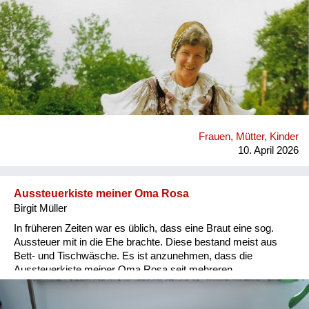
Versorgung
Heimkehrer
Fluchtgeschichten
Familiengeschichten
Schule und Ausbildung
Frauen, Mütter, Kinder
Wiederaufbau und
10. April 2026
Staatsvertrag
Wohnen
Aussteuerkiste meiner Oma Rosa
Birgit Müller
sonstiges
In früheren Zeiten war es üblich, dass eine Braut eine sog.
Aussteuer mit in die Ehe brachte. Diese bestand meist aus
Bett- und Tischwäsche. Es ist anzunehmen, dass die
Aussteuerkiste meiner Oma Rosa seit mehreren
Generationen weitergereicht wurde. Die Beschriftung wurde
erst 1946 hinzugefügt, da meine Großeltern diese Kiste als