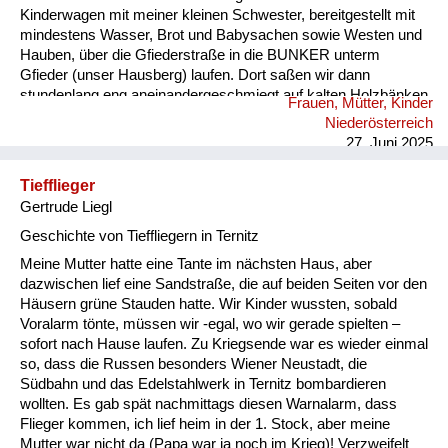
Kinderwagen mit meiner kleinen Schwester, bereitgestellt mit
mindestens Wasser, Brot und Babysachen sowie Westen und
Hauben, über die Gfiederstraße in die BUNKER unterm
Gfieder (unser Hausberg) laufen. Dort saßen wir dann
stundenlang eng aneinandergeschmiegt auf kalten Holzbänken
Frauen, Mütter, Kinder
und warteten auf Entwarnung! 2 x haben wir
Niederösterreich
Bombeneinschläge in nächster Nähe überlebt, aber auf der
27. Juni 2025
Gfiederstraße wurden einige Familien in ihren Häusern tödlich
bombardiert.
Tiefflieger
Gertrude Liegl
Geschichte von Tieffliegern in Ternitz
Meine Mutter hatte eine Tante im nächsten Haus, aber
dazwischen lief eine Sandstraße, die auf beiden Seiten vor den
Häusern grüne Stauden hatte. Wir Kinder wussten, sobald
Voralarm tönte, müssen wir -egal, wo wir gerade spielten –
sofort nach Hause laufen. Zu Kriegsende war es wieder einmal
so, dass die Russen besonders Wiener Neustadt, die
Südbahn und das Edelstahlwerk in Ternitz bombardieren
wollten. Es gab spät nachmittags diesen Warnalarm, dass
Flieger kommen, ich lief heim in der 1. Stock, aber meine
Mutter war nicht da (Papa war ja noch im Krieg)! Verzweifelt