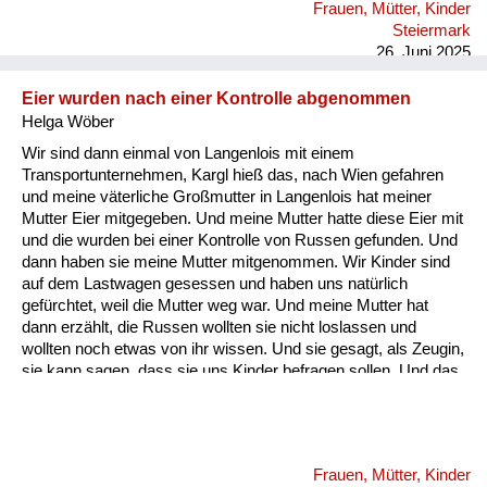
Frauen, Mütter, Kinder
meine Mutter ist mit mir immer am Bahnhof fahren mit dem
Steiermark
Fahrrad und der Vati war halt nie dabei, sie hat auch keine
26. Juni 2025
Verständigung geha...
Eier wurden nach einer Kontrolle abgenommen
Helga Wöber
Wir sind dann einmal von Langenlois mit einem
Transportunternehmen, Kargl hieß das, nach Wien gefahren
und meine väterliche Großmutter in Langenlois hat meiner
Mutter Eier mitgegeben. Und meine Mutter hatte diese Eier mit
und die wurden bei einer Kontrolle von Russen gefunden. Und
dann haben sie meine Mutter mitgenommen. Wir Kinder sind
auf dem Lastwagen gesessen und haben uns natürlich
gefürchtet, weil die Mutter weg war. Und meine Mutter hat
dann erzählt, die Russen wollten sie nicht loslassen und
wollten noch etwas von ihr wissen. Und sie gesagt, als Zeugin,
sie kann sagen, dass sie uns Kinder befragen sollen. Und das
war dann auch so wir durften mit Mutter ohne Eier nach Wien
fahren. Und meine mütterliche Großmutter in Liesing: Da
waren in dem Haus russische Offiziere einquartiert und da
haben wir, da muss ich schon so sieben, acht gewesen sein
Frauen, Mütter, Kinder
habe, kann ich mich erinnern, dass Zimmer voller Wanzen