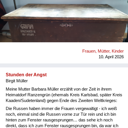
persönliches Gepäckstück bei der Vertreibung aus der Heimat
mitgeführt hatten. Heute befindet sich dieses einmalige
Erbstück im Besitz einer meiner Cousinen.
Frauen, Mütter, Kinder
10. April 2026
Stunden der Angst
Birgit Müller
Meine Mutter Barbara Müller erzählt von der Zeit in ihrem
Heimatdorf Ranzengrün (ehemals Kreis Karlsbad, später Kreis
Kaaden/Sudetenland) gegen Ende des Zweiten Weltkrieges:
Die Russen haben immer die Frauen vergewaltigt - ich weiß
noch, einmal sind die Russen vorne zur Tür rein und ich bin
hinten zum Fenster rausgesprungen… das sehe ich noch
direkt, dass ich zum Fenster rausgesprungen bin, da war ich