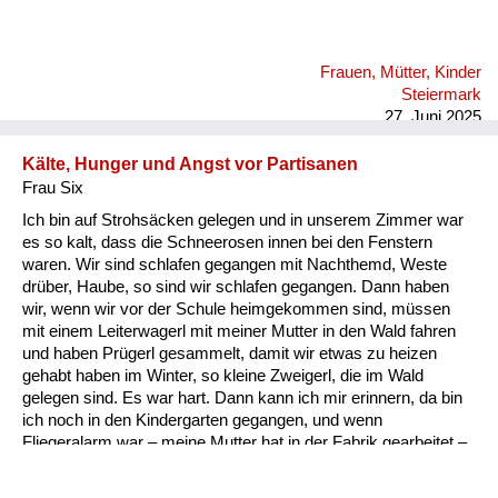
Frauen, Mütter, Kinder
Steiermark
27. Juni 2025
Kälte, Hunger und Angst vor Partisanen
Frau Six
Ich bin auf Strohsäcken gelegen und in unserem Zimmer war
es so kalt, dass die Schneerosen innen bei den Fenstern
waren. Wir sind schlafen gegangen mit Nachthemd, Weste
drüber, Haube, so sind wir schlafen gegangen. Dann haben
wir, wenn wir vor der Schule heimgekommen sind, müssen
mit einem Leiterwagerl mit meiner Mutter in den Wald fahren
und haben Prügerl gesammelt, damit wir etwas zu heizen
gehabt haben im Winter, so kleine Zweigerl, die im Wald
gelegen sind. Es war hart. Dann kann ich mir erinnern, da bin
ich noch in den Kindergarten gegangen, und wenn
Fliegeralarm war – meine Mutter hat in der Fabrik gearbeitet –
die hat uns schnell geholt, dann sind wir bei dem Gassl
gelaufen und jedes Mal, wenn ein Flieger drüber gegangen ist,