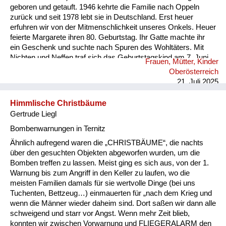
geboren und getauft. 1946 kehrte die Familie nach Oppeln
zurück und seit 1978 lebt sie in Deutschland. Erst heuer
erfuhren wir von der Mitmenschlichkeit unseres Onkels. Heuer
feierte Margarete ihren 80. Geburtstag. Ihr Gatte machte ihr
ein Geschenk und suchte nach Spuren des Wohltäters. Mit
Nichten und Neffen traf sich das Geburtstagskind am 7. Juni
Frauen, Mütter, Kinder
2025 an dessen Grab (Pfarre Rannariedl, Pühret 4143
Oberösterreich
Neustift) in Österreich.
21. Juli 2025
Himmlische Christbäume
Gertrude Liegl
Bombenwarnungen in Ternitz
Ähnlich aufregend waren die „CHRISTBÄUME“, die nachts
über den gesuchten Objekten abgeworfen wurden, um die
Bomben treffen zu lassen. Meist ging es sich aus, von der 1.
Warnung bis zum Angriff in den Keller zu laufen, wo die
meisten Familien damals für sie wertvolle Dinge (bei uns
Tuchenten, Bettzeug…) einmauerten für „nach dem Krieg und
wenn die Männer wieder daheim sind. Dort saßen wir dann alle
schweigend und starr vor Angst. Wenn mehr Zeit blieb,
konnten wir zwischen Vorwarnung und FLIEGERALARM den