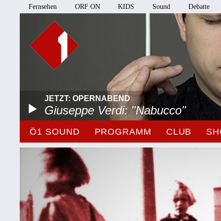
Fernsehen
ORF ON
KIDS
Sound
Debatte
JETZT: OPERNABEND
Giuseppe Verdi: "Nabucco"
Ö1 SOUND
PROGRAMM
CLUB
SH