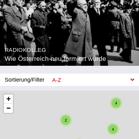
RADIOKOLLEG
Wie Österreich neu formiert wurde
Sortierung/Filter
A-Z
Neu
+
4
−
Bundesland
2
Burgenland
4
Kärnten