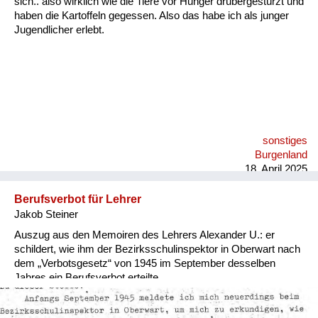
sich.. also wirklich wie die Tiere vor Hunger drübergestürzt und
Versorgung
haben die Kartoffeln gegessen. Also das habe ich als junger
Jugendlicher erlebt.
Heimkehrer
Fluchtgeschichten
Familiengeschichten
Schule und Ausbildung
sonstiges
Wiederaufbau und
Burgenland
Staatsvertrag
18. April 2025
Wohnen
Berufsverbot für Lehrer
Jakob Steiner
sonstiges
Auszug aus den Memoiren des Lehrers Alexander U.: er
schildert, wie ihm der Bezirksschulinspektor in Oberwart nach
dem „Verbotsgesetz“ von 1945 im September desselben
Jahres ein Berufsverbot erteilte.