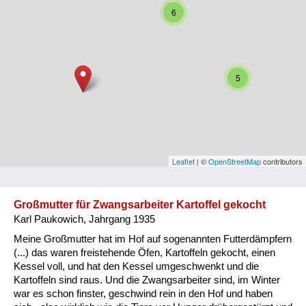
6
Niederösterreich
Oberösterreich
Salzburg
5
Steiermark
Tirol
Vorarlberg
Leaflet
| ©
OpenStreetMap
contributors
Wien
Großmutter für Zwangsarbeiter Kartoffel gekocht
Karl Paukowich, Jahrgang 1935
Kategorie
Meine Großmutter hat im Hof auf sogenannten Futterdämpfern
Besatzungsmächte
(...) das waren freistehende Öfen, Kartoffeln gekocht, einen
Kessel voll, und hat den Kessel umgeschwenkt und die
Frauen, Mütter, Kinder
Kartoffeln sind raus. Und die Zwangsarbeiter sind, im Winter
war es schon finster, geschwind rein in den Hof und haben