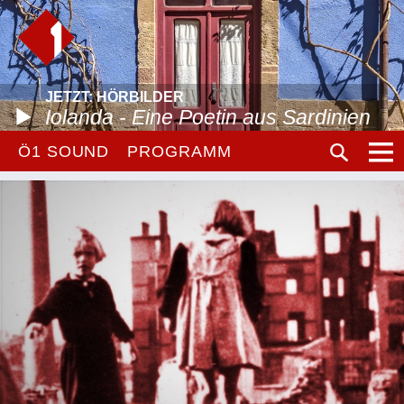
JETZT: HÖRBILDER
Iolanda - Eine Poetin aus Sardinien
Ö1 SOUND
PROGRAMM