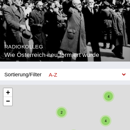
RADIOKOLLEG
Wie Österreich neu formiert wurde
Sortierung/Filter
A-Z
Neu
+
4
−
Bundesland
2
Burgenland
4
Kärnten