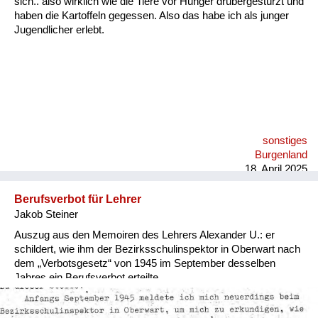
sich.. also wirklich wie die Tiere vor Hunger drübergestürzt und
Versorgung
haben die Kartoffeln gegessen. Also das habe ich als junger
Jugendlicher erlebt.
Heimkehrer
Fluchtgeschichten
Familiengeschichten
Schule und Ausbildung
sonstiges
Wiederaufbau und
Burgenland
Staatsvertrag
18. April 2025
Wohnen
Berufsverbot für Lehrer
Jakob Steiner
sonstiges
Auszug aus den Memoiren des Lehrers Alexander U.: er
schildert, wie ihm der Bezirksschulinspektor in Oberwart nach
dem „Verbotsgesetz“ von 1945 im September desselben
Jahres ein Berufsverbot erteilte.