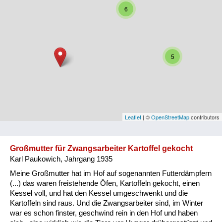
6
Niederösterreich
Oberösterreich
Salzburg
5
Steiermark
Tirol
Vorarlberg
Leaflet
| ©
OpenStreetMap
contributors
Wien
Großmutter für Zwangsarbeiter Kartoffel gekocht
Karl Paukowich, Jahrgang 1935
Kategorie
Meine Großmutter hat im Hof auf sogenannten Futterdämpfern
Besatzungsmächte
(...) das waren freistehende Öfen, Kartoffeln gekocht, einen
Kessel voll, und hat den Kessel umgeschwenkt und die
Frauen, Mütter, Kinder
Kartoffeln sind raus. Und die Zwangsarbeiter sind, im Winter
war es schon finster, geschwind rein in den Hof und haben