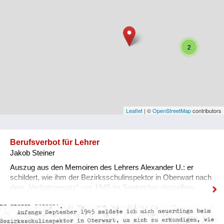
Niederösterreich
Oberösterreich
Salzburg
2
Steiermark
Tirol
Vorarlberg
Leaflet
| ©
OpenStreetMap
contributors
Wien
Berufsverbot für Lehrer
Jakob Steiner
Kategorie
Auszug aus den Memoiren des Lehrers Alexander U.: er
Besatzungsmächte
schildert, wie ihm der Bezirksschulinspektor in Oberwart nach
dem „Verbotsgesetz“ von 1945 im September desselben
Frauen, Mütter, Kinder
Jahres ein Berufsverbot erteilte.
Versorgung