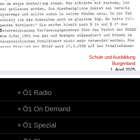
Heimkehrer
Fluchtgeschichten
Familiengeschichten
Schule und Ausbildung
Schule und Ausbildung
Wiederaufbau und
Burgenland
Staatsvertrag
1. April 2025
Wohnen
Ö1 Radio
sonstiges
Ö1 On Demand
Ö1 Spezial