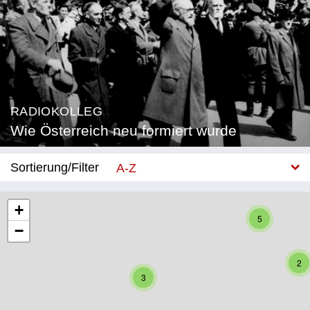
RADIOKOLLEG
Wie Österreich neu formiert wurde
Sortierung/Filter
A-Z
Neu
+
5
−
Bundesland
Burgenland
2
3
Kärnten