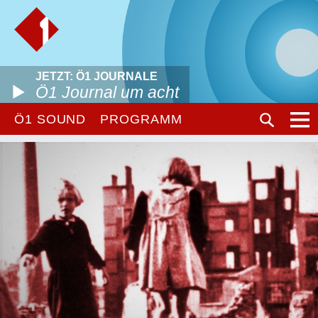
JETZT: Ö1 JOURNALE
Ö1 Journal um acht
Ö1 SOUND
PROGRAMM