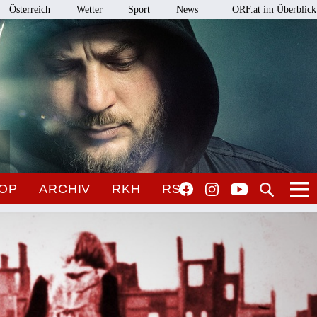
Österreich
Wetter
Sport
News
ORF.at im Überblick
OP
ARCHIV
RKH
RSO