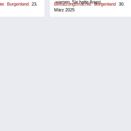
warnen. Sie hatte Angst,
hte
Burgenland
23.
Besatzungsmächte
Burgenland
30.
mitgenommen zu werden und, unter
März 2025
anderem, zum Schanzen verpflichtet
zu werden. In Panik sie hat
versucht, sich unter der Bank zu
verstecken. Allerdings war der
Abstand zwischen Bank und
Fußboden zu klein und sie hat nicht
ganz reingepasst – ein Teil ihres
Körpers hat hervorgeragt. Der
Russe war schon im Haus, hat sie
erwischt und herausgezogen.
Daraufhin wurde sie von ihm
mitgenommen. Sie hat auch uns vier
Kinder mit im Schlepptau gehabt und
rief uns zu: „Fangt an zu weinen!“.
Sie hoffte, dass wir damit Mitleid
erregen könnten. Wir folgten ihr, aber
einer meiner Brüder war
widerspenstig – er hat sich
geweigert zu weinen. „Ich weine
doch nicht für den Russen!“, sagte
er...