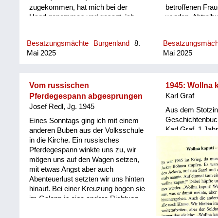
zugekommen, hat mich bei der
betroffenen Fra
Hand genommen und gesagt, ich
wurden, Abtreib
soll mitgehen. Ich war ein
gutmütiges Kind, bin also
Besatzungsmächte
Burgenland
8.
Besatzungsmäc
mitgegangen. Meine Tante wird wohl
Mai 2025
Mai 2025
einige Tote gestorben sein vor lauter
Angst. Dieser Russe hat mich
mitgenommen in ein Haus. Ich kann
mich noch erinnern, es war ein
Vom russischen
1945: Wollna 
dunkles Stiegenhaus, aber oben war
Pferdegespann abgesprungen
Karl Graf
dann ein großer Tisch, auf dem sind
Josef Redl, Jg. 1945
Aus dem Stotzin
Zeitungsblätter gelegen und viele
Geschichtenbuch
Eines Sonntags ging ich mit einem
große dunkle Lebkuchen. Er hat mir
Karl Graf. 1 Jahr
anderen Buben aus der Volksschule
ein paar Lebkuchen in
befragt, die heut
in die Kirche. Ein russisches
Zeitungspapier eingepackt und hat
leben.
Pferdegespann winkte uns zu, wir
mich wohlbehalten zu meiner Tante
mögen uns auf den Wagen setzen,
wieder zurückgebracht. - Das ist ein
mit etwas Angst aber auch
Beleg dafür, dass die Russen zwar
Abenteuerlust setzten wir uns hinten
zu Frauen und Mädchen furchtbar
hinauf. Bei einer Kreuzung bogen sie
waren, aber Kinder gemocht haben.
im Galopp in eine andere Richtung
ab. Wir bekamen Angst und sahen
uns schon in Sibirien, sind