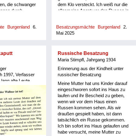
uen, die schwanger
dem Klo versteckt. Ich weiß nur die
ungen durch.
allgemeine Angst vor den Russen in
Mannersdorf, es ist kaum eine Frau
nicht vergewaltigt worden. Meine
hte
Burgenland
6.
Besatzungsmächte
Burgenland
2.
Mutter und meine Schwester, die 13
Mai 2025
Jahre älter war als ich, sind (..von
der Mutter Gottes..) sehr behütet
worden. Meine Mutter war eine sehr
gläubige Frau. In brenzligen
kaputt
Russische Besatzung
Situationen hat sie die Mutter Gottes
Maria Stimpfl, Jahrgang 1934
angerufen, und so sind meine Mutter
ger
Erinnerung aus der Kindheit unter
und meine Schwester verschont
 1997, Verfasser
russischer Besatzung
worden.
 lang alte Leute
Meine Mutter hat uns Kinder darauf
e vielfach nicht mehr
eingeschworen sofort ins Haus zu
laufen und ihr Bescheid zu geben,
wenn wir vor dem Haus einen
Russen kommen sehen. Als wir
draußen gespielt haben, ist dann
tatsächlich ein Russe gekommen.
Ich bin sofort ins Haus gelaufen und
habe versucht, meine Mutter zu