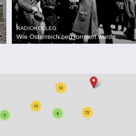
RADIOKOLLEG
Wie Österreich neu formiert wurde
12
15
72
6
5