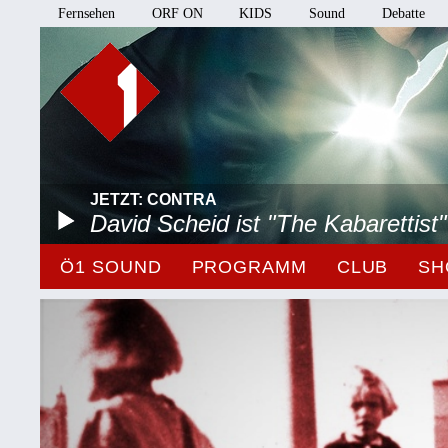
Fernsehen
ORF ON
KIDS
Sound
Debatte
JETZT: CONTRA
David Scheid ist "The Kabarettist"
Ö1 SOUND
PROGRAMM
CLUB
SH