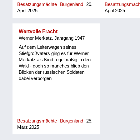
Besatzungsmächte
Burgenland
29.
Besatzungsmäc
abgesprungen und haben uns
April 2025
April 2025
sozusagen befreit. Buchtipp: „Die
Hitlerzeit im Südburgenland“ mit
vielen Erinnerungen u.a. von meiner
Schwester.
Wertvolle Fracht
Werner Merkatz, Jahrgang 1947
Auf dem Leiterwagen seines
Stiefgroßvaters ging es für Werner
Merkatz als Kind regelmäßig in den
Wald - doch so manches blieb den
Blicken der russischen Soldaten
dabei verborgen
Besatzungsmächte
Burgenland
25.
März 2025