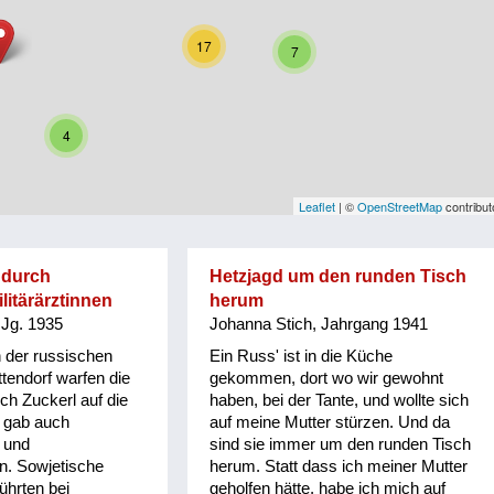
17
7
4
Leaflet
| ©
OpenStreetMap
contribut
 durch
Hetzjagd um den runden Tisch
litärärztinnen
herum
 Jg. 1935
Johanna Stich, Jahrgang 1941
 der russischen
Ein Russ' ist in die Küche
tendorf warfen die
gekommen, dort wo wir gewohnt
ich Zuckerl auf die
haben, bei der Tante, und wollte sich
 gab auch
auf meine Mutter stürzen. Und da
 und
sind sie immer um den runden Tisch
n. Sowjetische
herum. Statt dass ich meiner Mutter
führten bei
geholfen hätte, habe ich mich auf