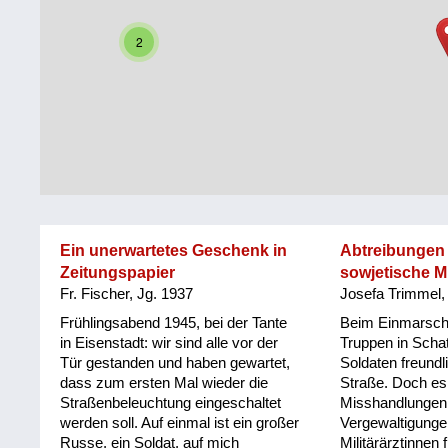
Steiermark
Fluchtgeschichten
2
Tirol
Familiengeschichten
Vorarlberg
Schule
und
Wien
Ausbildung
Wiederaufbau
und
Ein unerwartetes Geschenk in
Abtreibungen
Staatsvertrag
Zeitungspapier
sowjetische Mi
Fr. Fischer, Jg. 1937
Josefa Trimmel,
Wohnen
Frühlingsabend 1945, bei der Tante
Beim Einmarsch
sonstiges
in Eisenstadt: wir sind alle vor der
Truppen in Schat
Tür gestanden und haben gewartet,
Soldaten freundl
dass zum ersten Mal wieder die
Straße. Doch es
Straßenbeleuchtung eingeschaltet
Misshandlungen
werden soll. Auf einmal ist ein großer
Vergewaltigunge
Russe, ein Soldat, auf mich
Militärärztinnen 